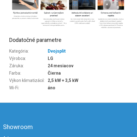
Dodatočné parametre
Kategória
:
Dvojsplit
Výrobca
:
LG
Záruka
:
24 mesiacov
Farba
:
Čierna
Výkon klimatizácií
:
2,5 kW + 3,5 kW
Wi-Fi
:
áno
Z
á
p
ä
Showroom
t