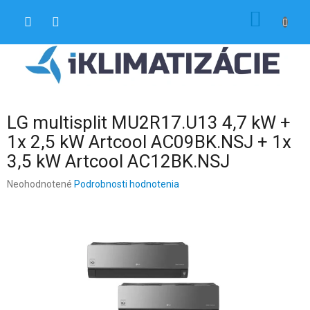
Prejsť
NÁKU
na
obsah
KOŠÍK
LG multisplit MU2R17.U13 4,7 kW +
1x 2,5 kW Artcool AC09BK.NSJ + 1x
3,5 kW Artcool AC12BK.NSJ
Priemerné
Neohodnotené
Podrobnosti hodnotenia
hodnotenie
produktu
je
0,0
z
5
hviezdičiek.