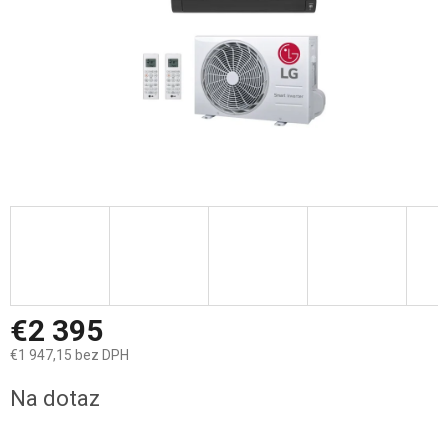
€2 395
€1 947,15 bez DPH
Jednotková
Na dotaz
cena: