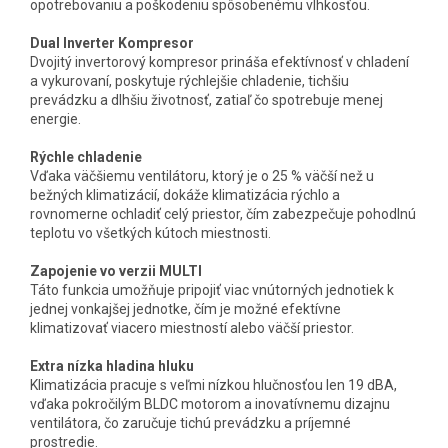
opotrebovaniu a poškodeniu spôsobenému vlhkosťou.
Dual Inverter Kompresor
Dvojitý invertorový kompresor prináša efektívnosť v chladení
a vykurovaní, poskytuje rýchlejšie chladenie, tichšiu
prevádzku a dlhšiu životnosť, zatiaľ čo spotrebuje menej
energie.
Rýchle chladenie
Vďaka väčšiemu ventilátoru, ktorý je o 25 % väčší než u
bežných klimatizácií, dokáže klimatizácia rýchlo a
rovnomerne ochladiť celý priestor, čím zabezpečuje pohodlnú
teplotu vo všetkých kútoch miestnosti.
Zapojenie vo verzii MULTI
Táto funkcia umožňuje pripojiť viac vnútorných jednotiek k
jednej vonkajšej jednotke, čím je možné efektívne
klimatizovať viacero miestností alebo väčší priestor.
Extra nízka hladina hluku
Klimatizácia pracuje s veľmi nízkou hlučnosťou len 19 dBA,
vďaka pokročilým BLDC motorom a inovatívnemu dizajnu
ventilátora, čo zaručuje tichú prevádzku a príjemné
prostredie.