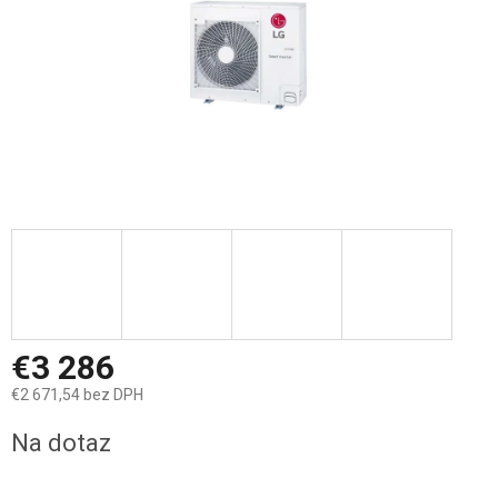
€3 286
€2 671,54 bez DPH
Jednotková
Na dotaz
cena: