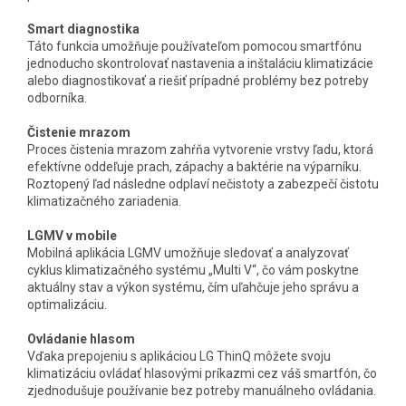
Smart diagnostika
Táto funkcia umožňuje používateľom pomocou smartfónu
jednoducho skontrolovať nastavenia a inštaláciu klimatizácie
alebo diagnostikovať a riešiť prípadné problémy bez potreby
odborníka.
Čistenie mrazom
Proces čistenia mrazom zahŕňa vytvorenie vrstvy ľadu, ktorá
efektívne oddeľuje prach, zápachy a baktérie na výparníku.
Roztopený ľad následne odplaví nečistoty a zabezpečí čistotu
klimatizačného zariadenia.
LGMV v mobile
Mobilná aplikácia LGMV umožňuje sledovať a analyzovať
cyklus klimatizačného systému „Multi V“, čo vám poskytne
aktuálny stav a výkon systému, čím uľahčuje jeho správu a
optimalizáciu.
Ovládanie hlasom
Vďaka prepojeniu s aplikáciou LG ThinQ môžete svoju
klimatizáciu ovládať hlasovými príkazmi cez váš smartfón, čo
zjednodušuje používanie bez potreby manuálneho ovládania.