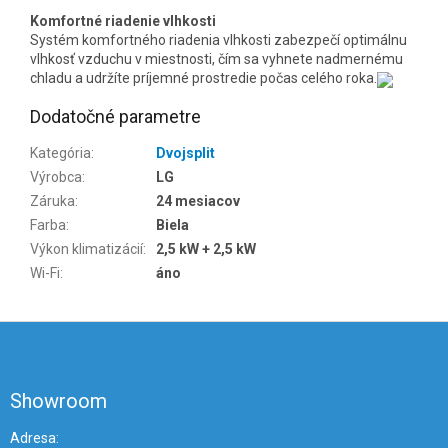
Komfortné riadenie vlhkosti
Systém komfortného riadenia vlhkosti zabezpečí optimálnu
vlhkosť vzduchu v miestnosti, čím sa vyhnete nadmernému
chladu a udržíte príjemné prostredie počas celého roka.
Dodatočné parametre
Kategória
:
Dvojsplit
Výrobca
:
LG
Záruka
:
24 mesiacov
Farba
:
Biela
Výkon klimatizácií
:
2,5 kW + 2,5 kW
Wi-Fi
:
áno
Z
á
p
ä
Showroom
t
i
Adresa: