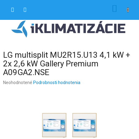
Prejsť
NÁKU
na
obsah
KOŠÍK
LG multisplit MU2R15.U13 4,1 kW +
2x 2,6 kW Gallery Premium
A09GA2.NSE
Priemerné
Neohodnotené
Podrobnosti hodnotenia
hodnotenie
produktu
je
0,0
z
5
hviezdičiek.