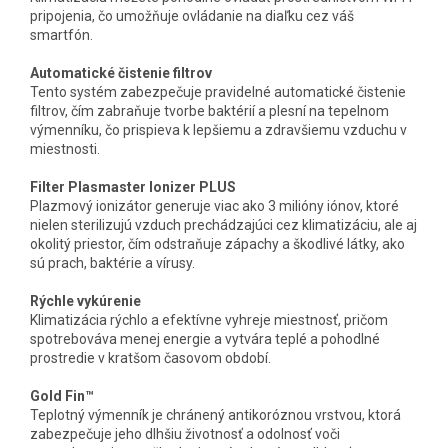
pripojenia, čo umožňuje ovládanie na diaľku cez váš
smartfón.
Automatické čistenie filtrov
Tento systém zabezpečuje pravidelné automatické čistenie
filtrov, čím zabraňuje tvorbe baktérií a plesní na tepelnom
výmenníku, čo prispieva k lepšiemu a zdravšiemu vzduchu v
miestnosti.
Filter Plasmaster Ionizer PLUS
Plazmový ionizátor generuje viac ako 3 milióny iónov, ktoré
nielen sterilizujú vzduch prechádzajúci cez klimatizáciu, ale aj
okolitý priestor, čím odstraňuje zápachy a škodlivé látky, ako
sú prach, baktérie a vírusy.
Rýchle vykúrenie
Klimatizácia rýchlo a efektívne vyhreje miestnosť, pričom
spotrebováva menej energie a vytvára teplé a pohodlné
prostredie v kratšom časovom období.
Gold Fin™
Teplotný výmenník je chránený antikoróznou vrstvou, ktorá
zabezpečuje jeho dlhšiu životnosť a odolnosť voči