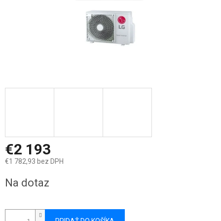
€2 193
€1 782,93 bez DPH
Jednotková
Na dotaz
cena: