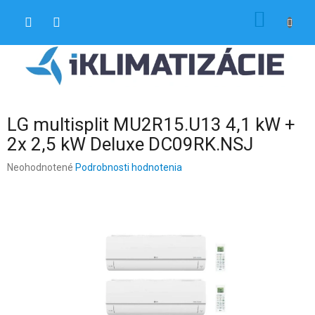
Prejsť
NÁKU
na
obsah
KOŠÍK
LG multisplit MU2R15.U13 4,1 kW +
2x 2,5 kW Deluxe DC09RK.NSJ
Priemerné
Neohodnotené
Podrobnosti hodnotenia
hodnotenie
produktu
je
0,0
z
5
hviezdičiek.