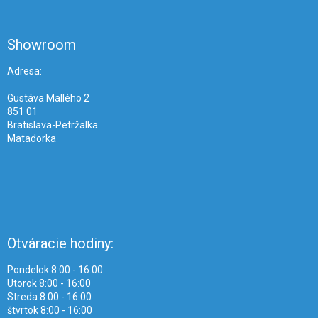
á
p
ä
Showroom
t
i
Adresa:
e
Gustáva Mallého 2
851 01
Bratislava-Petržalka
Matadorka
Otváracie hodiny:
Pondelok 8:00 - 16:00
Utorok 8:00 - 16:00
Streda 8:00 - 16:00
štvrtok 8:00 - 16:00