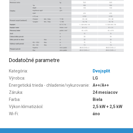
Dodatočné parametre
Kategória
:
Dvojsplit
Výrobca
:
LG
Energetická trieda - chladenie/vykurovanie
:
A++/A++
Záruka
:
24 mesiacov
Farba
:
Biela
Výkon klimatizácií
:
2,5 kW + 2,5 kW
Wi-Fi
:
áno
Z