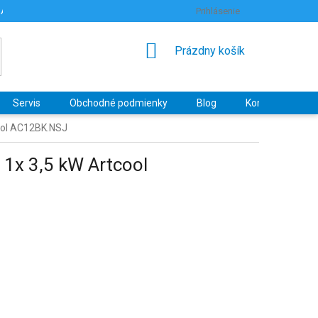
RANY OSOBNÝCH ÚDAJOV
HODNOTENIE OBCHODU
Prihlásenie
NÁKUPNÝ
Prázdny košík
KOŠÍK
Servis
Obchodné podmienky
Blog
Kontakty
cool AC12BK.NSJ
 1x 3,5 kW Artcool