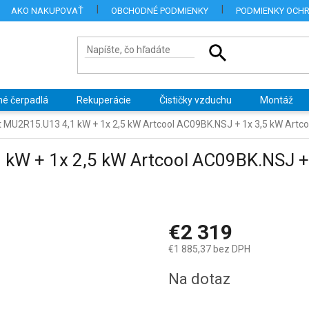
AKO NAKUPOVAŤ
OBCHODNÉ PODMIENKY
PODMIENKY OCH
né čerpadlá
Rekuperácie
Čističky vzduchu
Montáž
it MU2R15.U13 4,1 kW + 1x 2,5 kW Artcool AC09BK.NSJ + 1x 3,5 kW Art
 kW + 1x 2,5 kW Artcool AC09BK.NSJ +
€2 319
€1 885,37 bez DPH
Jednotková
Na dotaz
cena: