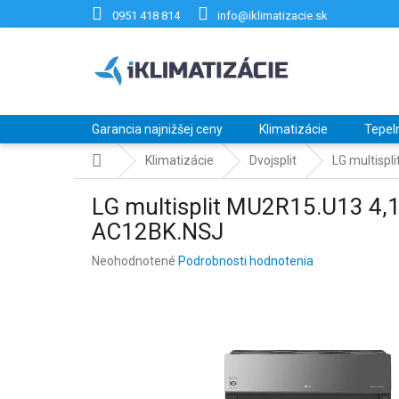
Prejsť
0951 418 814
info@iklimatizacie.sk
na
obsah
Garancia najnižšej ceny
Klimatizácie
Tepel
Domov
Klimatizácie
Dvojsplit
LG multispl
LG multisplit MU2R15.U13 4,1
AC12BK.NSJ
Priemerné
Neohodnotené
Podrobnosti hodnotenia
hodnotenie
produktu
je
0,0
z
5
hviezdičiek.