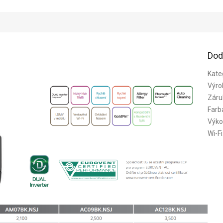
Dod
Kate
Výro
Záru
Farb
Výko
Wi-Fi