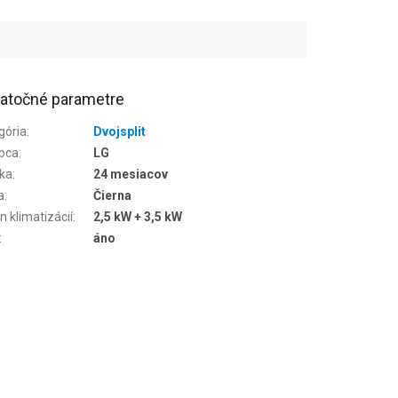
atočné parametre
gória
:
Dvojsplit
bca
:
LG
ka
:
24 mesiacov
a
:
Čierna
n klimatizácií
:
2,5 kW + 3,5 kW
:
áno