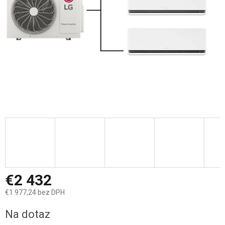
€2 432
€1 977,24 bez DPH
Jednotková
Na dotaz
cena: