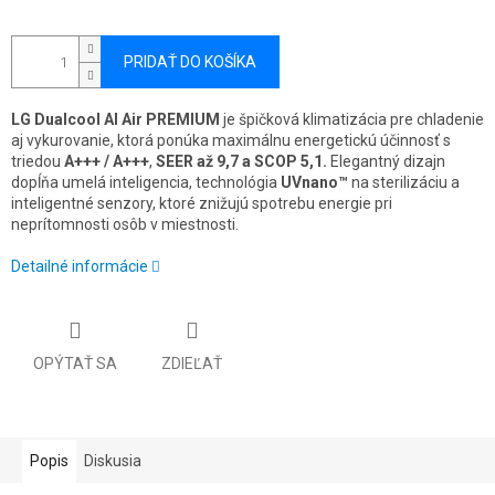
PRIDAŤ DO KOŠÍKA
LG Dualcool AI Air PREMIUM
je špičková klimatizácia pre chladenie
aj vykurovanie, ktorá ponúka maximálnu energetickú účinnosť s
triedou
A+++ / A+++
,
SEER až 9,7 a SCOP 5,1.
Elegantný dizajn
dopĺňa umelá inteligencia, technológia
UVnano™
na sterilizáciu a
inteligentné senzory, ktoré znižujú spotrebu energie pri
neprítomnosti osôb v miestnosti.
Detailné informácie
OPÝTAŤ SA
ZDIEĽAŤ
Popis
Diskusia