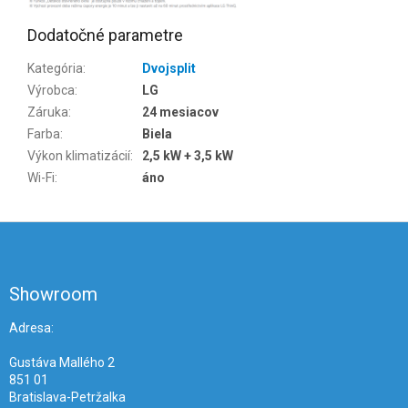
Dodatočné parametre
Kategória
:
Dvojsplit
Výrobca
:
LG
Záruka
:
24 mesiacov
Farba
:
Biela
Výkon klimatizácií
:
2,5 kW + 3,5 kW
Wi-Fi
:
áno
Z
á
p
ä
Showroom
t
i
Adresa:
e
Gustáva Mallého 2
851 01
Bratislava-Petržalka