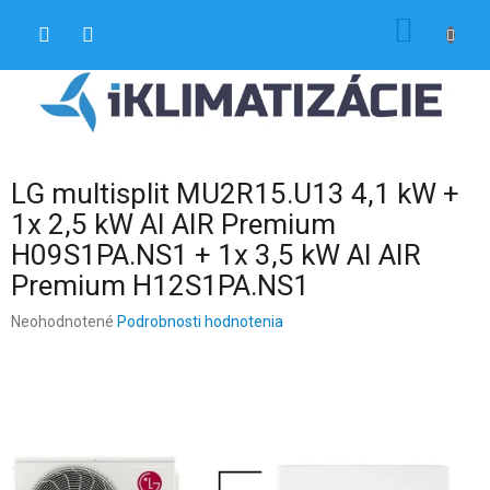
Prejsť
NÁKU
na
obsah
KOŠÍK
LG multisplit MU2R15.U13 4,1 kW +
1x 2,5 kW AI AIR Premium
H09S1PA.NS1 + 1x 3,5 kW AI AIR
Premium H12S1PA.NS1
Priemerné
Neohodnotené
Podrobnosti hodnotenia
hodnotenie
produktu
je
0,0
z
5
hviezdičiek.