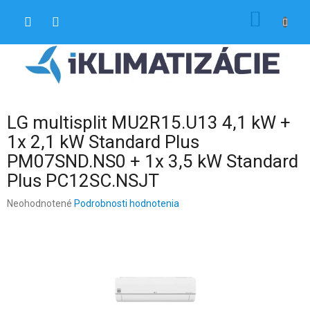
Prejsť
NÁKU
na
obsah
KOŠÍK
LG multisplit MU2R15.U13 4,1 kW +
1x 2,1 kW Standard Plus
PM07SND.NS0 + 1x 3,5 kW Standard
Plus PC12SC.NSJT
Priemerné
Neohodnotené
Podrobnosti hodnotenia
hodnotenie
produktu
je
0,0
z
5
hviezdičiek.