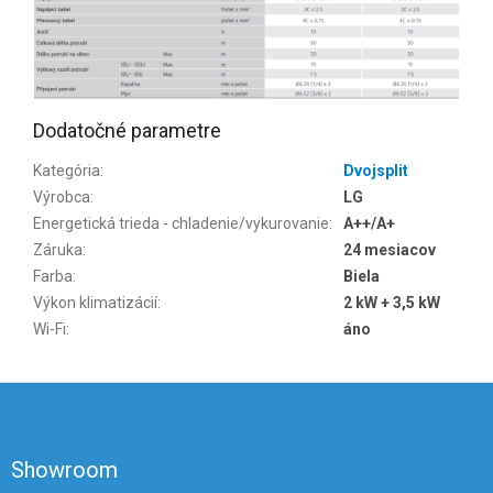
Dodatočné parametre
Kategória
:
Dvojsplit
Výrobca
:
LG
Energetická trieda - chladenie/vykurovanie
:
A++/A+
Záruka
:
24 mesiacov
Farba
:
Biela
Výkon klimatizácií
:
2 kW + 3,5 kW
Wi-Fi
:
áno
Z
á
p
ä
Showroom
t