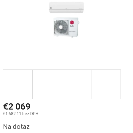
€2 069
€1 682,11 bez DPH
Jednotková
Na dotaz
cena: