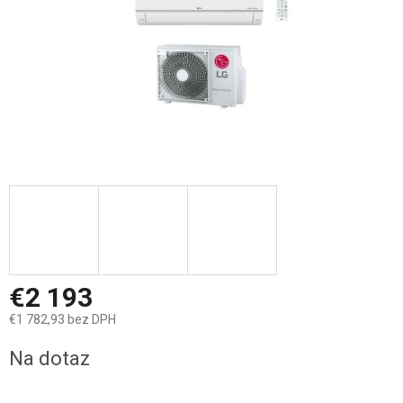
€2 193
€1 782,93 bez DPH
Jednotková
Na dotaz
cena: