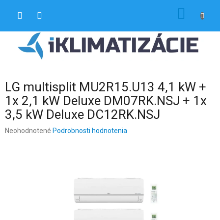
Prejsť
NÁKU
na
obsah
KOŠÍK
LG multisplit MU2R15.U13 4,1 kW +
1x 2,1 kW Deluxe DM07RK.NSJ + 1x
3,5 kW Deluxe DC12RK.NSJ
Priemerné
Neohodnotené
Podrobnosti hodnotenia
hodnotenie
produktu
je
0,0
z
5
hviezdičiek.