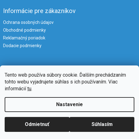
Informácie pre zákazníkov
Ochrana osobných údajov
Obchodné podmienky
Reklamačný poriadok
Dodacie podmienky
Tento web používa súbory cookie. Ďalším prechádzaním
tohto webu vyjadrujete súhlas s ich používaním. Viac
informácií
tu
.
Vytvoril Shoptet
Nastavenie
Copyright 2026
iKlimatizacie
. Všetky práva vyhradené.
Upraviť
Odmietnuť
Súhlasím
nastavenie cookies