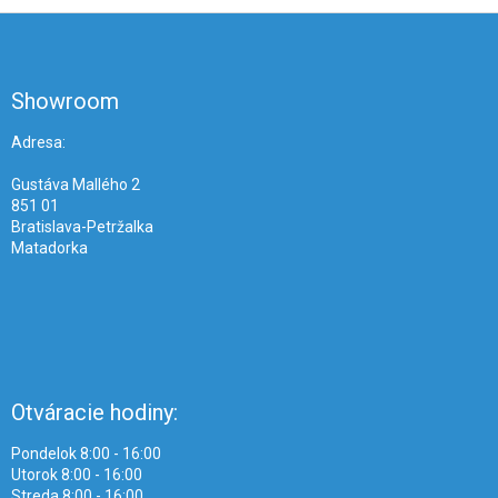
Z
á
p
ä
Showroom
t
i
Adresa:
e
Gustáva Mallého 2
851 01
Bratislava-Petržalka
Matadorka
Otváracie hodiny:
Pondelok 8:00 - 16:00
Utorok 8:00 - 16:00
Streda 8:00 - 16:00