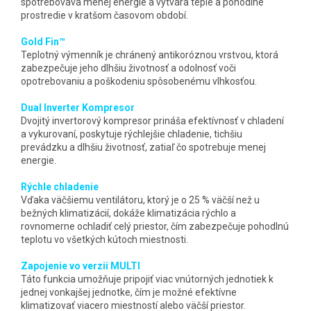
spotrebováva menej energie a vytvára teplé a pohodlné
prostredie v kratšom časovom období.
Gold Fin™
Teplotný výmenník je chránený antikoróznou vrstvou, ktorá
zabezpečuje jeho dlhšiu životnosť a odolnosť voči
opotrebovaniu a poškodeniu spôsobenému vlhkosťou.
Dual Inverter Kompresor
Dvojitý invertorový kompresor prináša efektívnosť v chladení
a vykurovaní, poskytuje rýchlejšie chladenie, tichšiu
prevádzku a dlhšiu životnosť, zatiaľ čo spotrebuje menej
energie.
Rýchle chladenie
Vďaka väčšiemu ventilátoru, ktorý je o 25 % väčší než u
bežných klimatizácií, dokáže klimatizácia rýchlo a
rovnomerne ochladiť celý priestor, čím zabezpečuje pohodlnú
teplotu vo všetkých kútoch miestnosti.
Zapojenie vo verzii MULTI
Táto funkcia umožňuje pripojiť viac vnútorných jednotiek k
jednej vonkajšej jednotke, čím je možné efektívne
klimatizovať viacero miestností alebo väčší priestor.