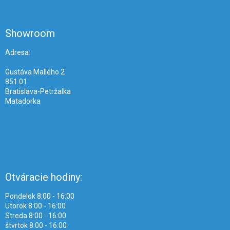
á
p
ä
Showroom
t
i
Adresa:
e
Gustáva Mallého 2
851 01
Bratislava-Petržalka
Matadorka
Otváracie hodiny:
Pondelok 8:00 - 16:00
Utorok 8:00 - 16:00
Streda 8:00 - 16:00
štvrtok 8:00 - 16:00