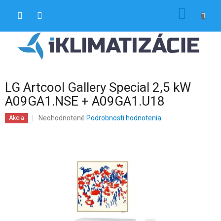
Prejsť
NÁKU
na
obsah
KOŠÍK
LG Artcool Gallery Special 2,5 kW
A09GA1.NSE + A09GA1.U18
Priemerné
Neohodnotené
Podrobnosti hodnotenia
Akcia
hodnotenie
produktu
je
0,0
z
5
hviezdičiek.