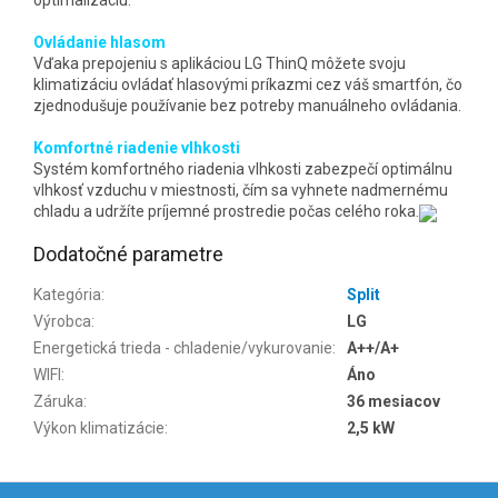
optimalizáciu.
Ovládanie hlasom
Vďaka prepojeniu s aplikáciou LG ThinQ môžete svoju
klimatizáciu ovládať hlasovými príkazmi cez váš smartfón, čo
zjednodušuje používanie bez potreby manuálneho ovládania.
Komfortné riadenie vlhkosti
Systém komfortného riadenia vlhkosti zabezpečí optimálnu
vlhkosť vzduchu v miestnosti, čím sa vyhnete nadmernému
chladu a udržíte príjemné prostredie počas celého roka.
Dodatočné parametre
Kategória
:
Split
Výrobca
:
LG
Energetická trieda - chladenie/vykurovanie
:
A++/A+
WIFI
:
Áno
Záruka
:
36 mesiacov
Výkon klimatizácie
:
2,5 kW
Z