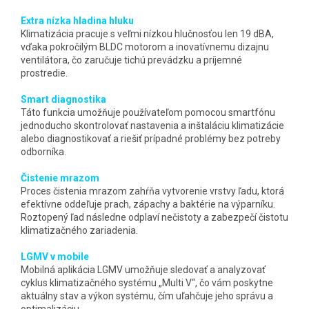
Extra nízka hladina hluku
Klimatizácia pracuje s veľmi nízkou hlučnosťou len 19 dBA,
vďaka pokročilým BLDC motorom a inovatívnemu dizajnu
ventilátora, čo zaručuje tichú prevádzku a príjemné
prostredie.
Smart diagnostika
Táto funkcia umožňuje používateľom pomocou smartfónu
jednoducho skontrolovať nastavenia a inštaláciu klimatizácie
alebo diagnostikovať a riešiť prípadné problémy bez potreby
odborníka.
Čistenie mrazom
Proces čistenia mrazom zahŕňa vytvorenie vrstvy ľadu, ktorá
efektívne oddeľuje prach, zápachy a baktérie na výparníku.
Roztopený ľad následne odplaví nečistoty a zabezpečí čistotu
klimatizačného zariadenia.
LGMV v mobile
Mobilná aplikácia LGMV umožňuje sledovať a analyzovať
cyklus klimatizačného systému „Multi V“, čo vám poskytne
aktuálny stav a výkon systému, čím uľahčuje jeho správu a