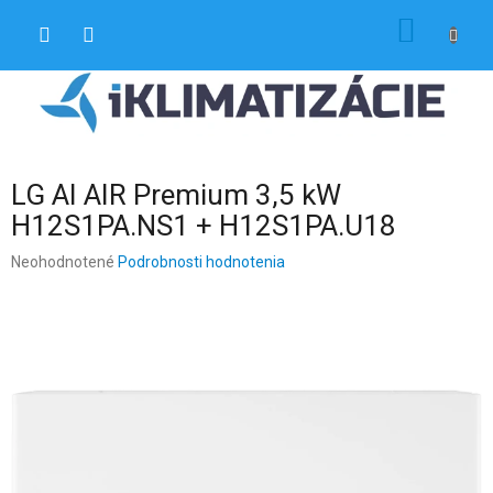
Prejsť
NÁKU
na
obsah
KOŠÍK
LG AI AIR Premium 3,5 kW
H12S1PA.NS1 + H12S1PA.U18
Priemerné
Neohodnotené
Podrobnosti hodnotenia
hodnotenie
produktu
je
0,0
z
5
hviezdičiek.