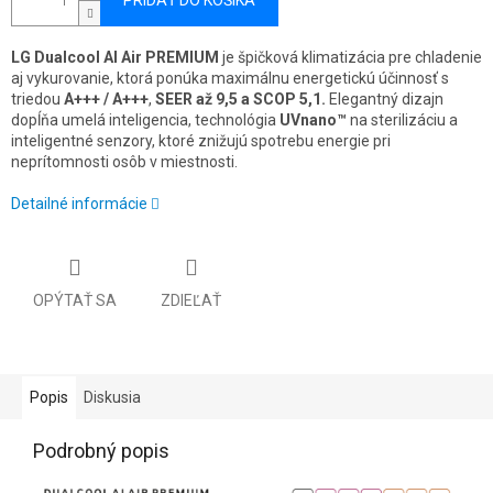
PRIDAŤ DO KOŠÍKA
LG Dualcool AI Air PREMIUM
je špičková klimatizácia pre chladenie
aj vykurovanie, ktorá ponúka maximálnu energetickú účinnosť s
triedou
A+++ / A+++
,
SEER až 9,5 a SCOP 5,1.
Elegantný dizajn
dopĺňa umelá inteligencia, technológia
UVnano™
na sterilizáciu a
inteligentné senzory, ktoré znižujú spotrebu energie pri
neprítomnosti osôb v miestnosti.
Detailné informácie
OPÝTAŤ SA
ZDIEĽAŤ
Popis
Diskusia
Podrobný popis