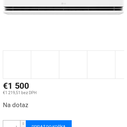
€1 500
€1 219,51 bez DPH
Jednotková
Na dotaz
cena: