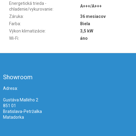
Energetická trieda -
A+++/A+++
chladenie/vykurovanie
:
Záruka
:
36 mesiacov
Farba
:
Biela
Výkon klimatizácie
:
3,5 kW
Wi-Fi
:
áno
Z
á
p
ä
Showroom
t
i
Adresa:
e
Gustáva Mallého 2
851 01
Bratislava-Petržalka
Matadorka