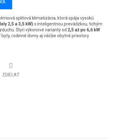
ÍKA
rémiová splitová klimatizácia, ktorá spája vysokú
ly 2,5 a 3,5 kW)
s inteligentnou prevádzkou, tichým
zduchu. Štyri výkonové varianty od
2,5 až po 6,6 kW
byty, rodinné domy aj väčšie obytné priestory.
ZDIEĽAŤ