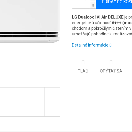
PRIDAŤ DO KOŠ
LG Dualcool AI Air DELUXE
je p
energetickú účinnosť
A+++ (mode
chodom a pokročilým čistením v
umožňujú pohodlne klimatizovať 
Detailné informácie
TLAČ
OPÝTAŤ SA