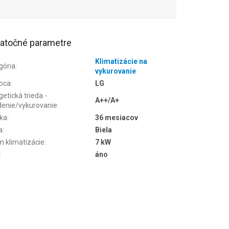
atočné parametre
Klimatizácie na
gória
:
vykurovanie
bca
:
LG
etická trieda -
A++/A+
denie/vykurovanie
:
ka
:
36 mesiacov
a
:
Biela
n klimatizácie
:
7 kW
:
áno