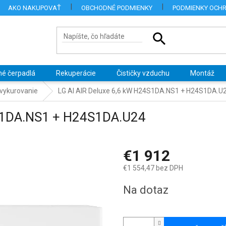
AKO NAKUPOVAŤ
OBCHODNÉ PODMIENKY
PODMIENKY OCH
né čerpadlá
Rekuperácie
Čističky vzduchu
Montáž
 vykurovanie
LG AI AIR Deluxe 6,6 kW H24S1DA.NS1 + H24S1DA.U
4S1DA.NS1 + H24S1DA.U24
€1 912
€1 554,47 bez DPH
Jednotková
Na dotaz
cena: