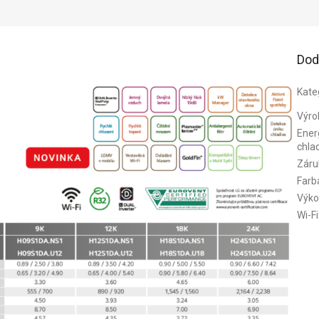
Dod
Kate
Výro
Energ
chla
Záru
Farb
Výko
Wi-Fi