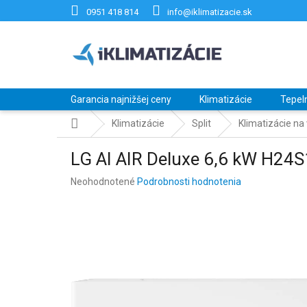
Prejsť
0951 418 814
info@iklimatizacie.sk
na
obsah
Garancia najnižšej ceny
Klimatizácie
Tepel
Domov
Klimatizácie
Split
Klimatizácie na
LG AI AIR Deluxe 6,6 kW H2
Priemerné
Neohodnotené
Podrobnosti hodnotenia
hodnotenie
produktu
je
0,0
z
5
hviezdičiek.