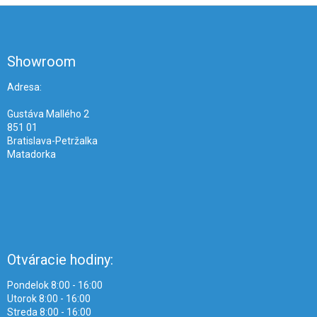
Z
á
p
ä
Showroom
t
i
Adresa:
e
Gustáva Mallého 2
851 01
Bratislava-Petržalka
Matadorka
Otváracie hodiny:
Pondelok 8:00 - 16:00
Utorok 8:00 - 16:00
Streda 8:00 - 16:00