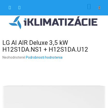
Prejsť
NÁKU
na
obsah
KOŠÍK
LG AI AIR Deluxe 3,5 kW
H12S1DA.NS1 + H12S1DA.U12
Priemerné
Neohodnotené
Podrobnosti hodnotenia
hodnotenie
produktu
je
0,0
z
5
hviezdičiek.