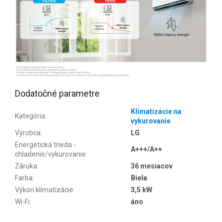
Dodatočné parametre
Klimatizácie na
Kategória
:
vykurovanie
Výrobca
:
LG
Energetická trieda -
A+++/A++
chladenie/vykurovanie
:
Záruka
:
36 mesiacov
Farba
:
Biela
Výkon klimatizácie
:
3,5 kW
Wi-Fi
:
áno