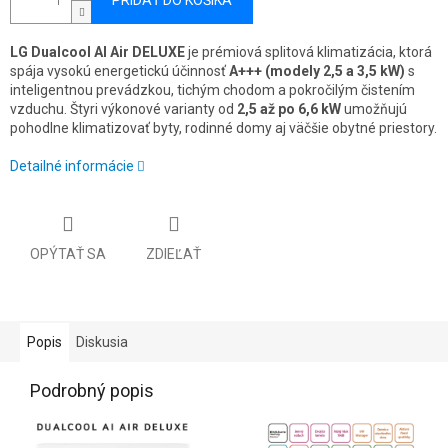
PRIDAŤ DO KOŠÍKA
LG Dualcool AI Air DELUXE
je prémiová splitová klimatizácia, ktorá
spája vysokú energetickú účinnosť
A+++ (modely 2,5 a 3,5 kW)
s
inteligentnou prevádzkou, tichým chodom a pokročilým čistením
vzduchu. Štyri výkonové varianty od
2,5 až po 6,6 kW
umožňujú
pohodlne klimatizovať byty, rodinné domy aj väčšie obytné priestory.
Detailné informácie
OPÝTAŤ SA
ZDIEĽAŤ
Popis
Diskusia
Podrobný popis