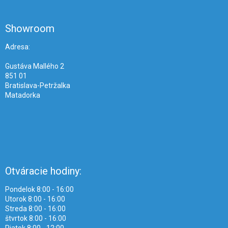
á
p
ä
Showroom
t
i
Adresa:
e
Gustáva Mallého 2
851 01
Bratislava-Petržalka
Matadorka
Otváracie hodiny:
Pondelok 8:00 - 16:00
Utorok 8:00 - 16:00
Streda 8:00 - 16:00
štvrtok 8:00 - 16:00