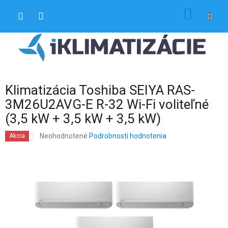
Prejsť
NÁKU
na
obsah
KOŠÍK
Klimatizácia Toshiba SEIYA RAS-
3M26U2AVG-E R-32 Wi-Fi voliteľné
(3,5 kW + 3,5 kW + 3,5 kW)
Priemerné
Neohodnotené
Podrobnosti hodnotenia
Akcia
hodnotenie
produktu
je
0,0
z
5
hviezdičiek.