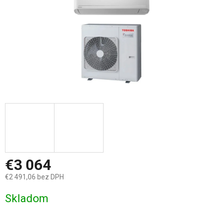
€3 064
€2 491,06 bez DPH
Jednotková
Skladom
cena: