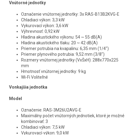
Vnútorné jednotky
Označenie vnútornej jednotky: 3x RAS-B13B2KVG-E
Chladiaci výkon: 3,3 kW
Vykurovací výkon: 3,6 kW
Výhrevnosť: 0,92 kW
Hladina akustického výkonu: 54 ~ 55 dB(A)
Hladina akustického tlaku: 20 ~ 42 dB(A)
Priemer potrubia na kvapalinu: 6,35 mm (1/4")
Priemer plynového potrubia: 9,52 mm (3/8")
Rozmery vnútornej jednotky (VxŠxH): 288x770x225
mm
Hmotnosť vnútornej jednotky: 9 kg
Wi-Fi Voliteľné
Vonkajšia jednotka
Model
Označenie:
RAS-3M26U2AVG-E
Maximálny počet vnútorných jednotiek, ktoré je možné
kombinovať: 3
Chladiaci výkon:
7,5
kW
Vykurovací-výkon: 9,0 kW