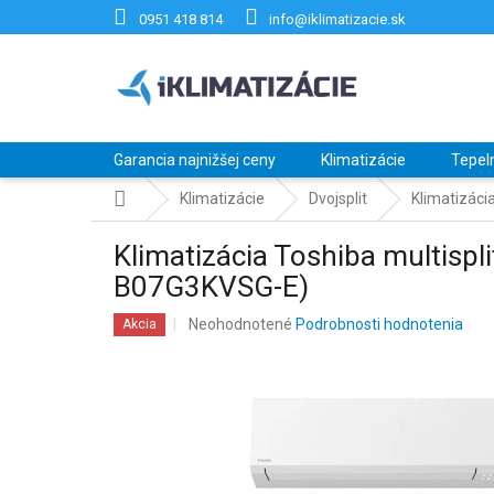
Prejsť
0951 418 814
info@iklimatizacie.sk
na
obsah
Garancia najnižšej ceny
Klimatizácie
Tepel
Domov
Klimatizácie
Dvojsplit
Klimatizáci
Klimatizácia Toshiba multisp
B07G3KVSG-E)
Priemerné
Neohodnotené
Podrobnosti hodnotenia
Akcia
hodnotenie
produktu
je
0,0
z
5
hviezdičiek.