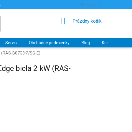
RANY OSOBNÝCH ÚDAJOV
HODNOTENIE OBCHODU
Prihlásenie
NÁKUPNÝ
Prázdny košík
KOŠÍK
Servis
Obchodné podmienky
Blog
Kontakty
 kW (RAS-B07G3KVSG-E)
dge biela 2 kW (RAS-