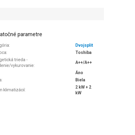
atočné parametre
gória
:
Dvojsplit
bca
:
Toshiba
etická trieda -
A++/A++
denie/vykurovanie
:
Áno
a
:
Biela
2 kW + 2
n klimatizácií
:
kW