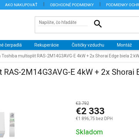
AKO NAKUPOVAŤ
OBCHODNÉ PODMIENKY
PODMIENKY OCH
né čerpadlá
Rekuperácie
Čističky vzduchu
Montáž
a Toshiba multisplit RAS-2M14G3AVG-E 4kW + 2x Shorai Edge biela 2
lit RAS-2M14G3AVG-E 4kW + 2x Shorai E
€3 792
–38 %
€2 333
€1 896,75 bez DPH
Jednotková
Skladom
cena: