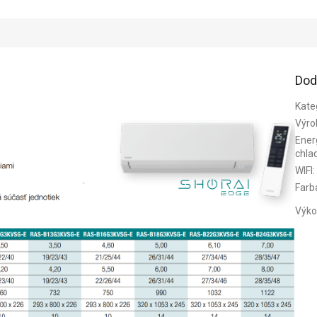
Dod
Kate
Výro
Energ
chla
WIFI
:
Farb
Výko