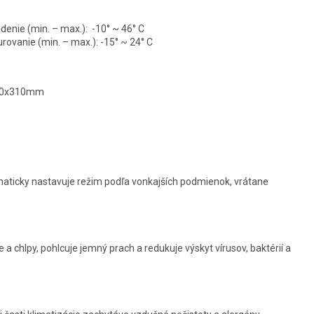
denie (min. – max.):
-10° ~ 46° C
rovanie (min. – max.):
-15° ~ 24° C
880x310mm
maticky nastavuje režim podľa vonkajších podmienok, vrátane
 a chlpy, pohlcuje jemný prach a redukuje výskyt vírusov, baktérií a