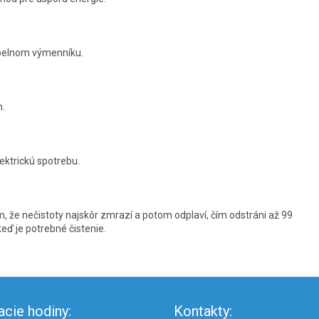
epelnom výmenníku.
m.
ektrickú spotrebu.
, že nečistoty najskôr zmrazí a potom odplaví, čím odstráni až 99
keď je potrebné čistenie.
acie hodiny:
Kontakty: