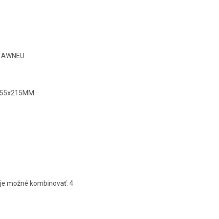
8C1AWNEU
1055x215MM
 je možné kombinovať: 4