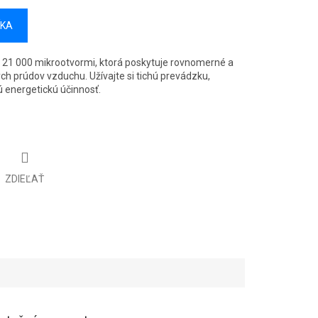
ÍKA
 21 000 mikrootvormi, ktorá poskytuje rovnomerné a
h prúdov vzduchu. Užívajte si tichú prevádzku,
ú energetickú účinnosť.
ZDIEĽAŤ