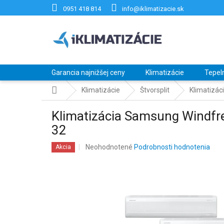
Prejsť
0951 418 814
info@iklimatizacie.sk
na
obsah
Garancia najnižšej ceny
Klimatizácie
Tepel
Domov
Klimatizácie
Štvorsplit
Klimatizác
Klimatizácia Samsung Windfr
32
Priemerné
Neohodnotené
Podrobnosti hodnotenia
Akcia
hodnotenie
produktu
je
0,0
z
5
hviezdičiek.