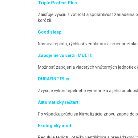
Triple Protect Plus:
Zaisťuje vyššiu životnosť a spoľahlivosť zariadeni
korózii.
Good’sleep:
Nastaví teplotu, rýchlosť ventilátora a smer prieto
Zapojenie vo verzii MULTI:
Možnosť zapojenia viacerých vnútorných jednotiek k
DURAFIN™ Plus:
Zvyšuje výkon tepelného výmenníka a jeho odolnosť p
Automatický reštart:
Po výpadku prúdu sa klimatizácia znovu zapne do 
Ekologický mód:
Reguluje teplotu, otáčky ventilátora a prevádzkový