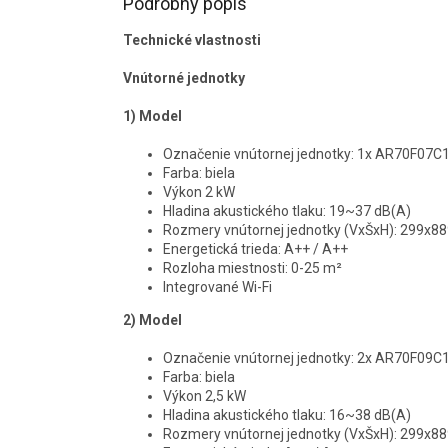
Podrobný popis
Technické vlastnosti
Vnútorné jednotky
1) Model
Označenie vnútornej jednotky: 1x AR70F0
Farba: biela
Výkon 2 kW
Hladina akustického tlaku: 19~37 dB(A)
Rozmery vnútornej jednotky (VxŠxH): 299x
Energetická trieda: A++ / A++
Rozloha miestnosti: 0-25 m²
Integrované Wi-Fi
2) Model
Označenie vnútornej jednotky: 2x AR70F0
Farba: biela
Výkon 2,5 kW
Hladina akustického tlaku: 16~38 dB(A)
Rozmery vnútornej jednotky (VxŠxH): 299x