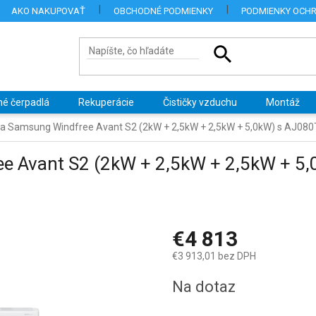
AKO NAKUPOVAŤ
OBCHODNÉ PODMIENKY
PODMIENKY OCH
né čerpadlá
Rekuperácie
Čističky vzduchu
Montáž
ia Samsung Windfree Avant S2 (2kW + 2,5kW + 2,5kW + 5,0kW) s AJ0
ee Avant S2 (2kW + 2,5kW + 2,5kW + 
€4 813
€3 913,01 bez DPH
Jednotková
Na dotaz
cena: