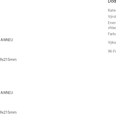
Dod
Kate
Výro
Energ
chla
Farb
7C1AWNEU
Výko
Wi-Fi
889x215mm
9C1AWNEU
889x215mm