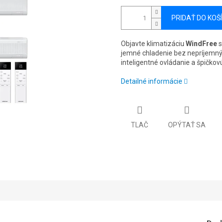
PRIDAŤ DO KOŠ
Objavte klimatizáciu
WindFree
s
jemné chladenie bez nepríjemnýc
inteligentné ovládanie a špičkov
Detailné informácie
TLAČ
OPÝTAŤ SA