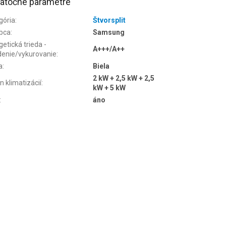
atočné parametre
gória
:
Štvorsplit
bca
:
Samsung
etická trieda -
A+++/A++
denie/vykurovanie
:
a
:
Biela
2 kW + 2,5 kW + 2,5
n klimatizácií
:
kW + 5 kW
:
áno