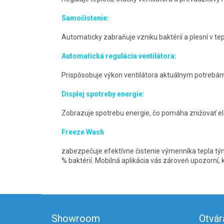
Samočistenie:
Automaticky zabraňuje vzniku baktérií a plesní v t
Automatická regulácia ventilátora:
Prispôsobuje výkon ventilátora aktuálnym potrebá
Displej spotreby energie:
Zobrazuje spotrebu energie, čo pomáha znižovať el
Freeze Wash
zabezpečuje efektívne čistenie výmenníka tepla tým
% baktérií. Mobilná aplikácia vás zároveň upozorní, 
Z
á
Showroom
Otvár
p