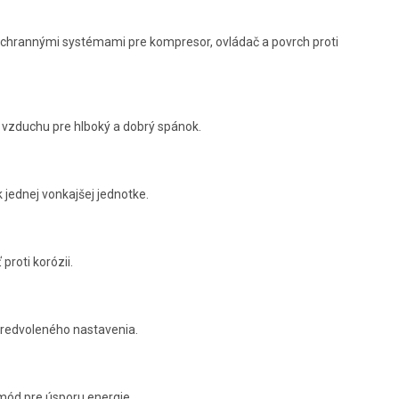
a ochrannými systémami pre kompresor, ovládač a povrch proti
ku vzduchu pre hlboký a dobrý spánok.
 jednej vonkajšej jednotke.
roti korózii.
predvoleného nastavenia.
 mód pre úsporu energie.