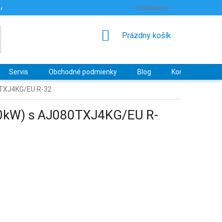
RANY OSOBNÝCH ÚDAJOV
HODNOTENIE OBCHODU
Prihlásenie
NÁKUPNÝ
Prázdny košík
KOŠÍK
Servis
Obchodné podmienky
Blog
Kontakty
80TXJ4KG/EU R-32
5,0kW) s AJ080TXJ4KG/EU R-