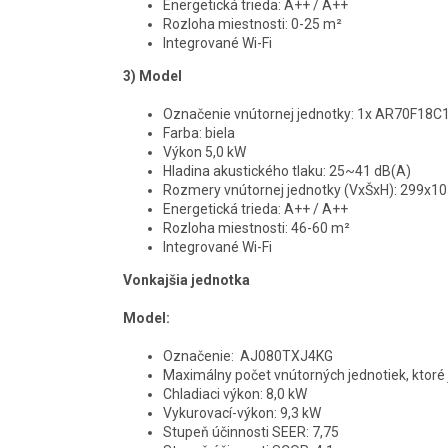
Energetická trieda: A++ / A++
Rozloha miestnosti: 0-25 m²
Integrované Wi-Fi
3) Model
Označenie vnútornej jednotky: 1x AR70F1
Farba: biela
Výkon 5,0 kW
Hladina akustického tlaku: 25~41 dB(A)
Rozmery vnútornej jednotky (VxŠxH): 299x
Energetická trieda: A++ / A++
Rozloha miestnosti: 46-60 m²
Integrované Wi-Fi
Vonkajšia jednotka
Model:
Označenie:
AJ080TXJ4KG
Maximálny počet vnútorných jednotiek, ktoré
Chladiaci výkon:
8,0 kW
Vykurovací-výkon: 9,3 kW
Stupeň účinnosti SEER: 7,75