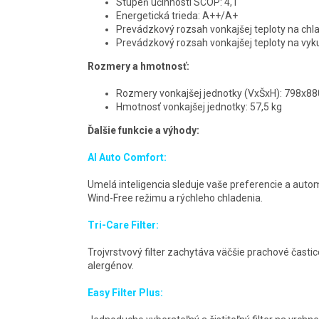
Stupeň účinnosti SCOP: 4,1
Energetická trieda: A++/A+
Prevádzkový rozsah vonkajšej teploty na chla
Prevádzkový rozsah vonkajšej teploty na vyku
Rozmery a hmotnosť:
Rozmery vonkajšej jednotky (VxŠxH): 798x
Hmotnosť vonkajšej jednotky: 57,5 kg
Ďalšie funkcie a výhody:
AI Auto Comfort:
Umelá inteligencia sleduje vaše preferencie a auto
Wind-Free režimu a rýchleho chladenia.
Tri-Care Filter:
Trojvrstvový filter zachytáva väčšie prachové častice
alergénov.
Easy Filter Plus: