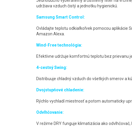
Jednoducho vyberateľný a čistiteľný filter na vrchne
udržiava vzduch čistý a jednotku hygienickú.
Samsung Smart Control:
Ovládajte teplotu odkiaľkoľvek pomocou aplikácie 
Amazon Alexa.
Wind-Free technológia:
Efektívne udržuje komfortnú teplotu bez prievanu
4-cestný Swing:
Distribuuje chladný vzduch do všetkých smerov a kú
Dvojstupňové chladenie:
Rýchlo vychladí miestnosť a potom automaticky upra
Odvlhčovanie:
V režime DRY funguje klimatizácia ako odvlhčovač, 