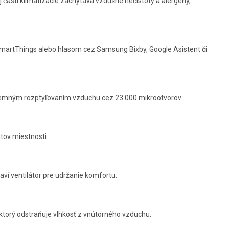
j časti klimatizácie zachytáva vzdušné nečistoty a alergény,
SmartThings alebo hlasom cez Samsung Bixby, Google Asistent či
 jemným rozptyľovaním vzduchu cez 23 000 mikrootvorov.
tov miestnosti.
ví ventilátor pre udržanie komfortu.
ktorý odstraňuje vlhkosť z vnútorného vzduchu.