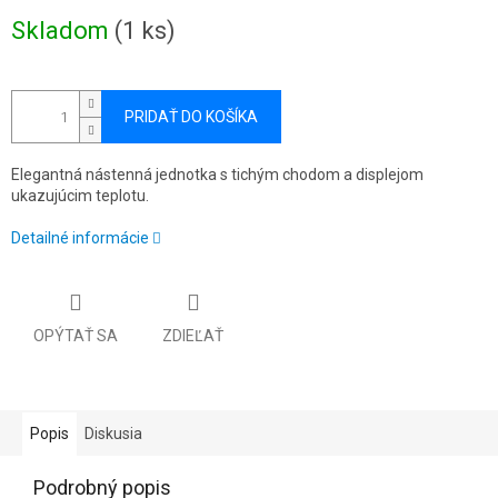
Jednotková
Skladom
(1 ks)
cena:
PRIDAŤ DO KOŠÍKA
Elegantná nástenná jednotka s tichým chodom a displejom
ukazujúcim teplotu.
Detailné informácie
OPÝTAŤ SA
ZDIEĽAŤ
Popis
Diskusia
Podrobný popis