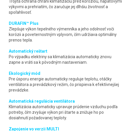
Trojitá ochrana chráni klimatizáciu pred koróziou, napäťovými
výkyvmi a prehriatím, čo zaručuje jej dlhšiu životnosť a
spoľahlivosť.
DURAFIN™ Plus
Zlepšuje výkon tepelného výmenníka a jeho odolnosť voči
korózii a poveternostným vplyvom, čím udržiava optimálny
prenos tepla.
Automatický reštart
Po výpadku elektriny sa klimatizácia automaticky znovu
zapne a vráti sa k pôvodným nastaveniam.
Ekologický mód
Pre úsporu energie automaticky reguluje teplotu, otáčky
ventilátora a prevádzkový režim, čo prispieva k efektívnejšej
prevádzke.
Automatická regulácia ventilátora
Klimatizácia automaticky upravuje prúdenie vzduchu podľa
potreby, čím zvyšuje výkon pri štarte a znižuje ho po
dosiahnutí požadovanej teploty.
Zapojenie vo verzii MULTI