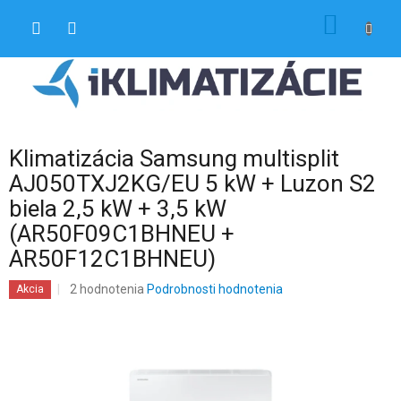
Prejsť
NÁKU
na
obsah
KOŠÍK
Klimatizácia Samsung multisplit
AJ050TXJ2KG/EU 5 kW + Luzon S2
biela 2,5 kW + 3,5 kW
(AR50F09C1BHNEU +
AR50F12C1BHNEU)
Priemerné
2 hodnotenia
Podrobnosti hodnotenia
Akcia
hodnotenie
produktu
je
4,5
z
5