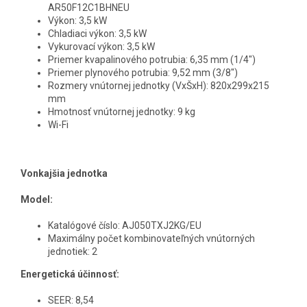
AR50F12C1BHNEU
Výkon: 3,5 kW
Chladiaci výkon: 3,5 kW
Vykurovací výkon: 3,5 kW
Priemer kvapalinového potrubia: 6,35 mm (1/4")
Priemer plynového potrubia: 9,52 mm (3/8")
Rozmery vnútornej jednotky (VxŠxH): 820x299x215
mm
Hmotnosť vnútornej jednotky: 9 kg
Wi-Fi
Vonkajšia jednotka
Model:
Katalógové číslo: AJ050TXJ2KG/EU
Maximálny počet kombinovateľných vnútorných
jednotiek: 2
Energetická účinnosť:
SEER: 8,54