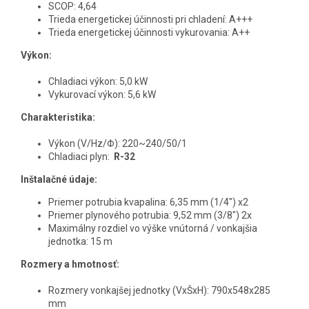
SCOP: 4,64
Trieda energetickej účinnosti pri chladení: A+++
Trieda energetickej účinnosti vykurovania: A++
Výkon:
Chladiaci výkon: 5,0 kW
Vykurovací výkon: 5,6 kW
Charakteristika:
Výkon (V/Hz/Φ): 220~240/50/1
Chladiaci plyn:
R-32
Inštalačné údaje:
Priemer potrubia kvapalina: 6,35 mm (1/4") x2
Priemer plynového potrubia: 9,52 mm (3/8") 2x
Maximálny rozdiel vo výške vnútorná / vonkajšia
jednotka: 15 m
Rozmery a hmotnosť:
Rozmery vonkajšej jednotky (VxŠxH): 790x548x285
mm