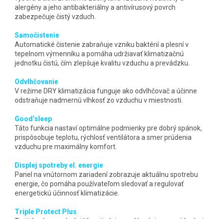
alergény a jeho antibakteriálny a antivírusový povrch
zabezpečuje čistý vzduch.
Samočistenie
Automatické čistenie zabraňuje vzniku baktérií a plesní v
tepelnom výmenníku a pomáha udržiavať klimatizačnú
jednotku čistú, čím zlepšuje kvalitu vzduchu a prevádzku.
Odvlhčovanie
V režime DRY klimatizácia funguje ako odvlhčovač a účinne
odstraňuje nadmernú vlhkosť zo vzduchu v miestnosti.
Good’sleep
Táto funkcia nastaví optimálne podmienky pre dobrý spánok,
prispôsobuje teplotu, rýchlosť ventilátora a smer prúdenia
vzduchu pre maximálny komfort.
Displej spotreby el. energie
Panel na vnútornom zariadení zobrazuje aktuálnu spotrebu
energie, čo pomáha používateľom sledovať a regulovať
energetickú účinnosť klimatizácie.
Triple Protect Plus