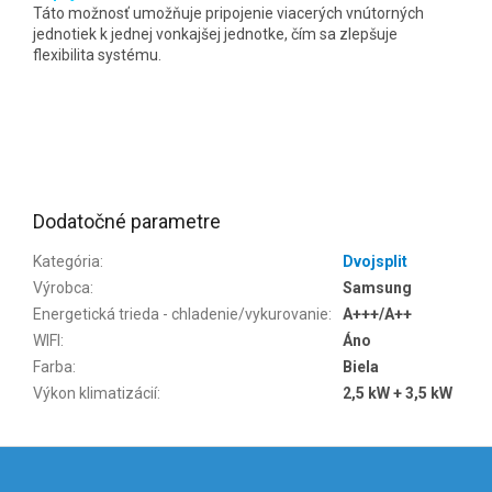
Táto možnosť umožňuje pripojenie viacerých vnútorných
jednotiek k jednej vonkajšej jednotke, čím sa zlepšuje
flexibilita systému.
Dodatočné parametre
Kategória
:
Dvojsplit
Výrobca
:
Samsung
Energetická trieda - chladenie/vykurovanie
:
A+++/A++
WIFI
:
Áno
Farba
:
Biela
Výkon klimatizácií
:
2,5 kW + 3,5 kW
Z
á