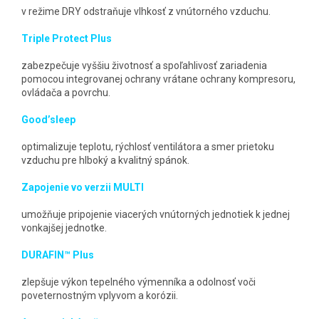
v režime DRY odstraňuje vlhkosť z vnútorného vzduchu.
Triple Protect Plus
zabezpečuje vyššiu životnosť a spoľahlivosť zariadenia
pomocou integrovanej ochrany vrátane ochrany kompresoru,
ovládača a povrchu.
Good’sleep
optimalizuje teplotu, rýchlosť ventilátora a smer prietoku
vzduchu pre hlboký a kvalitný spánok.
Zapojenie vo verzii MULTI
umožňuje pripojenie viacerých vnútorných jednotiek k jednej
vonkajšej jednotke.
DURAFIN™ Plus
zlepšuje výkon tepelného výmenníka a odolnosť voči
poveternostným vplyvom a korózii.