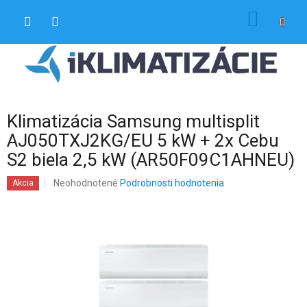
Prejsť
NÁKU
na
obsah
KOŠÍK
Klimatizácia Samsung multisplit
AJ050TXJ2KG/EU 5 kW + 2x Cebu
S2 biela 2,5 kW (AR50F09C1AHNEU)
Priemerné
Neohodnotené
Podrobnosti hodnotenia
Akcia
hodnotenie
produktu
je
0,0
z
5
hviezdičiek.