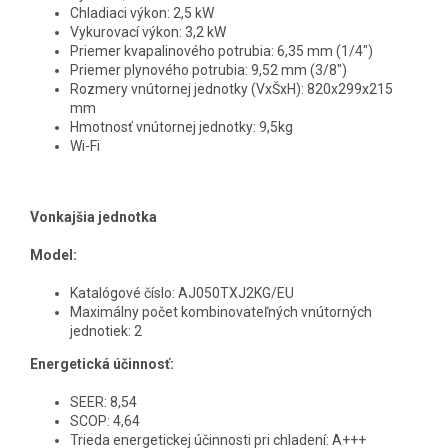
Chladiaci výkon: 2,5 kW
Vykurovací výkon: 3,2 kW
Priemer kvapalinového potrubia: 6,35 mm (1/4")
Priemer plynového potrubia: 9,52 mm (3/8")
Rozmery vnútornej jednotky (VxŠxH): 820x299x215
mm
Hmotnosť vnútornej jednotky: 9,5kg
Wi-Fi
Vonkajšia jednotka
Model:
Katalógové číslo: AJ050TXJ2KG/EU
Maximálny počet kombinovateľných vnútorných
jednotiek: 2
Energetická účinnosť:
SEER: 8,54
SCOP: 4,64
Trieda energetickej účinnosti pri chladení: A+++