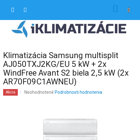
Prejsť
NÁKU
na
obsah
KOŠÍK
Klimatizácia Samsung multisplit
AJ050TXJ2KG/EU 5 kW + 2x
WindFree Avant S2 biela 2,5 kW (2x
AR70F09C1AWNEU)
Priemerné
Neohodnotené
Podrobnosti hodnotenia
Akcia
hodnotenie
produktu
je
0,0
z
5
hviezdičiek.