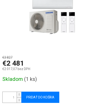
€3 827
–35 %
€2 481
€2 017,07 bez DPH
Jednotková
Skladom
(1 ks)
cena:
PRIDAŤ DO KOŠÍKA