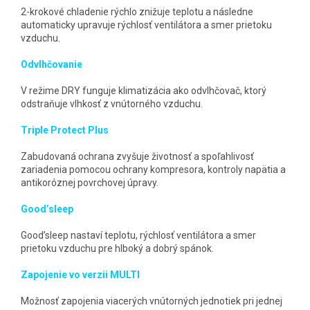
2-krokové chladenie rýchlo znižuje teplotu a následne
automaticky upravuje rýchlosť ventilátora a smer prietoku
vzduchu.
Odvlhčovanie
V režime DRY funguje klimatizácia ako odvlhčovač, ktorý
odstraňuje vlhkosť z vnútorného vzduchu.
Triple Protect Plus
Zabudovaná ochrana zvyšuje životnosť a spoľahlivosť
zariadenia pomocou ochrany kompresora, kontroly napätia a
antikoróznej povrchovej úpravy.
Good’sleep
Good’sleep nastaví teplotu, rýchlosť ventilátora a smer
prietoku vzduchu pre hlboký a dobrý spánok.
Zapojenie vo verzii MULTI
Možnosť zapojenia viacerých vnútorných jednotiek pri jednej