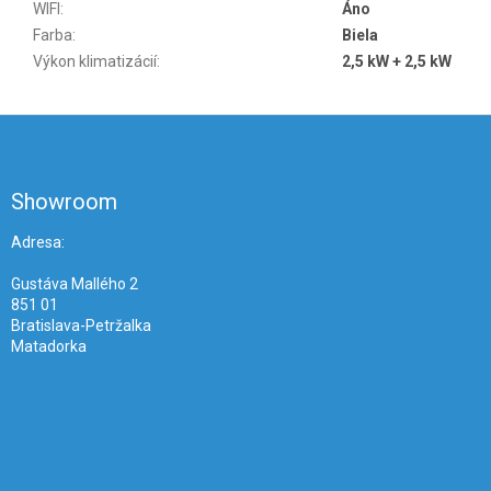
WIFI
:
Áno
Farba
:
Biela
Výkon klimatizácií
:
2,5 kW + 2,5 kW
Z
á
p
ä
Showroom
t
i
Adresa:
e
Gustáva Mallého 2
851 01
Bratislava-Petržalka
Matadorka