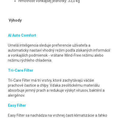
Hmotnosť vonkajšej jednotky: 33,0 kg
Výhody
AI Auto Comfort
Umelá inteligencia sleduje preferencie užívateľa a
automaticky nastaví vhodný režim podľa získaných informácií
a vonkajších podmienok - vrátane Wind-Free režimu alebo
režimu rýchleho chladenia.
Tri-Care Filter
Tri-Care Filter má tri vrstvy, ktoré zachytávajú väčšie
prachové častice a chlpy. Vďaka zeolitickému materiálu
absorbuje jemný prach a redukuje výskyt vírusov, baktérií a
alergénov.
Easy Filter
Easy Filter sa nachádza na vrchnej časti klimatizácie a ľahko