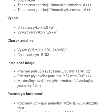
SCOP: 4,64
Trieda energetickej účinnosti pri chladení: A+++
Trieda energetickej účinnosti vykurovania: A++
Výkon:
Chladiaci výkon: 5,0 kW
Vykurovací výkon: 5,6 kW
Charakteristika:
Výkon (V/Hz/Φ): 220~240/50/1
Chladiaci plyn:
R-32
Inštalačné údaje:
Priemer potrubia kvapalina: 6,35 mm (1/4") x2
Priemer plynového potrubia: 9,52 mm (3/8") 2x
Maximálny rozdiel vo výške vnútorná / vonkajšia
jednotka: 15 m
Rozmery a hmotnosť:
Rozmery vonkajšej jednotky (VxŠxH): 790x548x285
mm