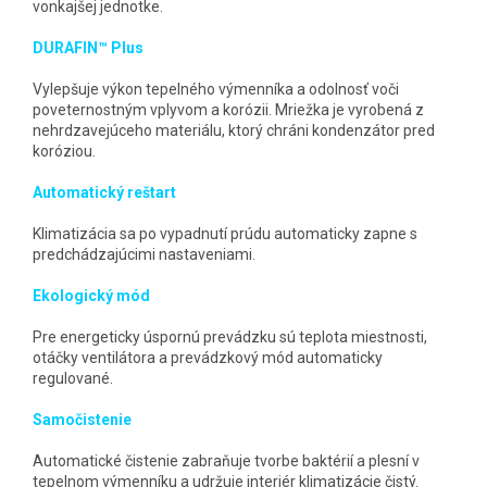
vonkajšej jednotke.
DURAFIN™ Plus
Vylepšuje výkon tepelného výmenníka a odolnosť voči
poveternostným vplyvom a korózii. Mriežka je vyrobená z
nehrdzavejúceho materiálu, ktorý chráni kondenzátor pred
koróziou.
Automatický reštart
Klimatizácia sa po vypadnutí prúdu automaticky zapne s
predchádzajúcimi nastaveniami.
Ekologický mód
Pre energeticky úspornú prevádzku sú teplota miestnosti,
otáčky ventilátora a prevádzkový mód automaticky
regulované.
Samočistenie
Automatické čistenie zabraňuje tvorbe baktérií a plesní v
tepelnom výmenníku a udržuje interiér klimatizácie čistý.