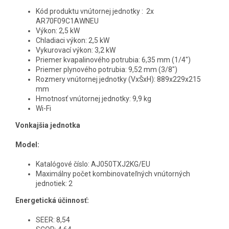
Kód produktu vnútornej jednotky : 2x
AR70F09C1AWNEU
Výkon: 2,5 kW
Chladiaci výkon: 2,5 kW
Vykurovací výkon: 3,2 kW
Priemer kvapalinového potrubia: 6,35 mm (1/4")
Priemer plynového potrubia: 9,52 mm (3/8")
Rozmery vnútornej jednotky (VxŠxH): 889x229x215
mm
Hmotnosť vnútornej jednotky: 9,9 kg
Wi-Fi
Vonkajšia jednotka
Model:
Katalógové číslo: AJ050TXJ2KG/EU
Maximálny počet kombinovateľných vnútorných
jednotiek: 2
Energetická účinnosť:
SEER: 8,54