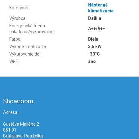
Nástenné
Kategória
:
klimatizácie
Výrobca
:
Daikin
Energetická trieda -
A++/A++
chladenie/vykurovanie
:
Farba
:
Biela
Výkon klimatizácie
:
3,5 kW
Vykurovanie do
:
-30°C
Wi-Fi
:
áno
Z
á
p
ä
Showroom
t
i
Adresa:
e
Gustáva Mallého 2
851 01
Bratislava-Petržalka