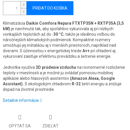
PRIDAŤ DO KOŠÍKA
Klimatizácia
Daikin Comfora Nepura FTXTP35N + RXTP35A (3,5
kW)
je navrhnutá tak, aby spoľahlivo vykurovala aj pri nízkych
vonkajších teplotách až do -
30 °C
, takže je ideálnou voľbou do
náročnejších klimatických podmienok. Kompaktné rozmery
umožňujú jej inštaláciu aj v menších priestoroch, napríklad nad
dverami. S účinnosťou v energetickej triede
A++
pri chladení aj
vykurovaní zaisťuje efektívnu prevádzku a šetrenie energie.
Jednotka využíva
3D prúdenie vzduchu
na rovnomerné rozloženie
teploty v miestnosti a je možné ju ovládať pomocou mobilnej
aplikácie alebo hlasových asistentov
(Amazon Alexa, Google
Assistant).
S ekologickým chladivom
R-32
šetrí energiu a znižuje
dopad na životné prostredie.
Detailné informácie
OPÝTAŤ SA
ZDIEĽAŤ