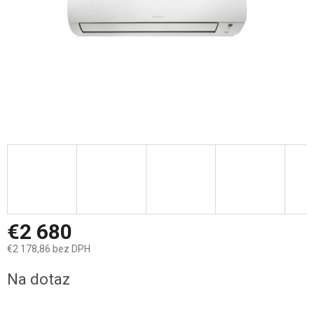
€2 680
€2 178,86 bez DPH
Jednotková
Na dotaz
cena: