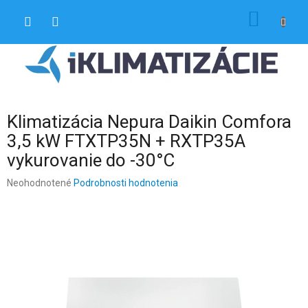
Prejsť
NÁKU
na
obsah
KOŠÍK
Klimatizácia Nepura Daikin Comfora
3,5 kW FTXTP35N + RXTP35A
vykurovanie do -30°C
Priemerné
Neohodnotené
Podrobnosti hodnotenia
hodnotenie
produktu
je
0,0
z
5
hviezdičiek.