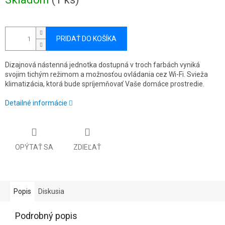
cena:
PRIDAŤ DO KOŠÍKA
Dizajnová nástenná jednotka dostupná v troch farbách vyniká
svojim tichým režimom a možnosťou ovládania cez Wi-Fi. Svieža
klimatizácia, ktorá bude spríjemňovať Vaše domáce prostredie.
Detailné informácie
OPÝTAŤ SA
ZDIEĽAŤ
Popis
Diskusia
Podrobný popis