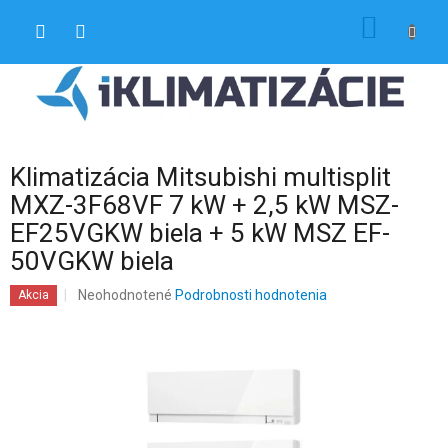
Prejsť
NÁKU
na
obsah
KOŠÍK
Klimatizácia Mitsubishi multisplit
MXZ-3F68VF 7 kW + 2,5 kW MSZ-
EF25VGKW biela + 5 kW MSZ EF-
50VGKW biela
Priemerné
Neohodnotené
Podrobnosti hodnotenia
Akcia
hodnotenie
produktu
je
0,0
z
5
hviezdičiek.