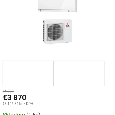
€4 566
–15 %
€3 870
€3 146,34 bez DPH
Jednotková
Skladom
(1 ks)