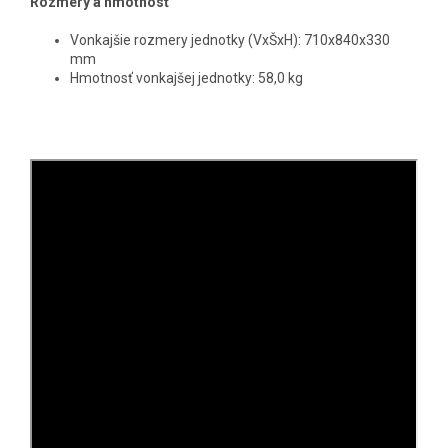
Rozmery a hmotnosť
Vonkajšie rozmery jednotky (VxŠxH): 710x840x330
mm
Hmotnosť vonkajšej jednotky: 58,0 kg