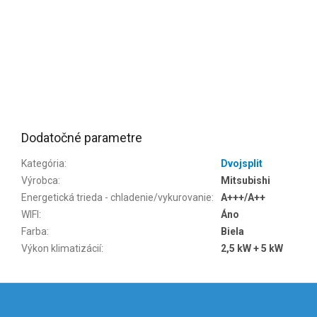
Dodatočné parametre
Kategória
:
Dvojsplit
Výrobca
:
Mitsubishi
Energetická trieda - chladenie/vykurovanie
:
A+++/A++
WIFI
:
Áno
Farba
:
Biela
Výkon klimatizácií
:
2,5 kW + 5 kW
Z
á