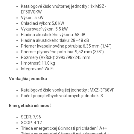
Katalógové číslo vnútornej jednotky : 1x MSZ-
EF50VGKW
Výkon: 5 kW
Chladiaci výkon: 5,0 kW
Vykurovací výkon: 5,5 kW
Hladina akustického výkonu: 58 dB
Hladina akustického tlaku: 28~48 dB
Priemer kvapalinového potrubia: 6,35 mm (1/4")
Priemer plynového potrubia: 9,52 mm (3/8")
Rozmery (VxŠxH): 299x798x245 mm
Hmotnosť: 11,0 kg
Integrované Wi-Fi
Vonkajšia jednotka
Katalógové číslo vonkajšej jednotky : MXZ-3F68VF
Počet pripojiteľných vnútorných jednotiek: 3
Energetická účinnosť
SEER: 7,96
SCOP: 4.12
Trieda energetickej účinnosti pri chladení: A++
Trieda energetickej účinnosti pri vykurovaní: A+