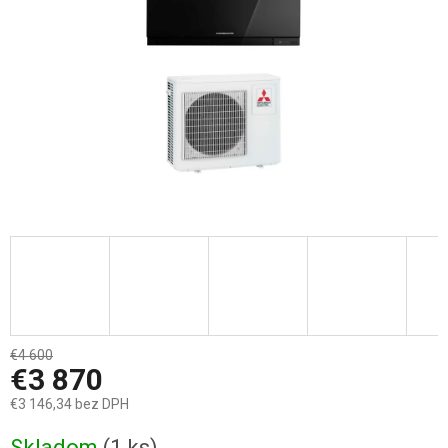
€4 600
–15 %
€3 870
€3 146,34 bez DPH
Jednotková
Skladom
(1 ks)