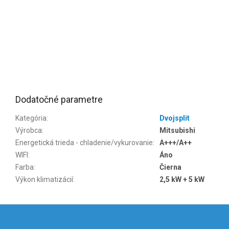
Dodatočné parametre
Kategória
:
Dvojsplit
Výrobca
:
Mitsubishi
Energetická trieda - chladenie/vykurovanie
:
A+++/A++
WIFI
:
Áno
Farba
:
Čierna
Výkon klimatizácií
:
2,5 kW + 5 kW
Z
á