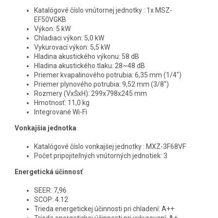
Katalógové číslo vnútornej jednotky : 1x MSZ-
EF50VGKB
Výkon: 5 kW
Chladiaci výkon: 5,0 kW
Vykurovací výkon: 5,5 kW
Hladina akustického výkonu: 58 dB
Hladina akustického tlaku: 28~48 dB
Priemer kvapalinového potrubia: 6,35 mm (1/4")
Priemer plynového potrubia: 9,52 mm (3/8")
Rozmery (VxŠxH): 299x798x245 mm
Hmotnosť: 11,0 kg
Integrované Wi-Fi
Vonkajšia jednotka
Katalógové číslo vonkajšej jednotky : MXZ-3F68VF
Počet pripojiteľných vnútorných jednotiek: 3
Energetická účinnosť
SEER: 7,96
SCOP: 4.12
Trieda energetickej účinnosti pri chladení: A++
Trieda energetickej účinnosti pri vykurovaní: A+