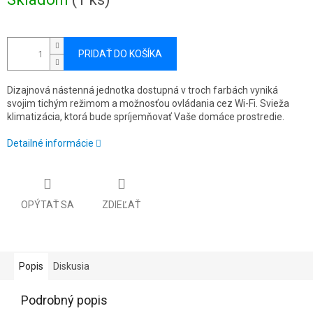
cena:
PRIDAŤ DO KOŠÍKA
Dizajnová nástenná jednotka dostupná v troch farbách vyniká
svojim tichým režimom a možnosťou ovládania cez Wi-Fi. Svieža
klimatizácia, ktorá bude spríjemňovať Vaše domáce prostredie.
Detailné informácie
OPÝTAŤ SA
ZDIEĽAŤ
Popis
Diskusia
Podrobný popis