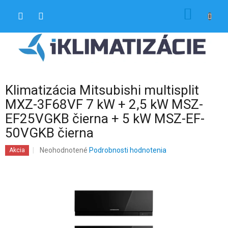
Prejsť
NÁKU
na
obsah
KOŠÍK
Klimatizácia Mitsubishi multisplit
MXZ-3F68VF 7 kW + 2,5 kW MSZ-
EF25VGKB čierna + 5 kW MSZ-EF-
50VGKB čierna
Priemerné
Neohodnotené
Podrobnosti hodnotenia
Akcia
hodnotenie
produktu
je
0,0
z
5
hviezdičiek.