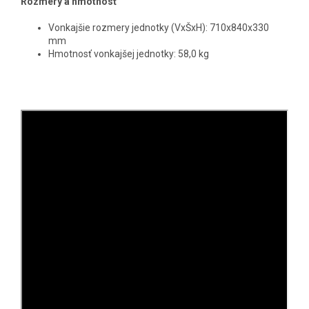
Rozmery a hmotnosť
Vonkajšie rozmery jednotky (VxŠxH): 710x840x330
mm
Hmotnosť vonkajšej jednotky: 58,0 kg