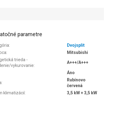
atočné parametre
gória
:
Dvojsplit
bca
:
Mitsubishi
etická trieda -
A+++/A+++
denie/vykurovanie
:
Áno
Rubínovo
a
:
červená
n klimatizácií
:
3,5 kW + 3,5 kW