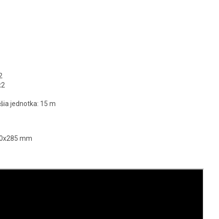
2
x2
šia jednotka: 15 m
800x285 mm