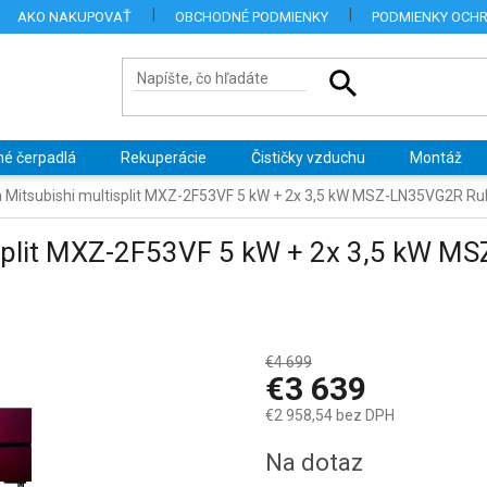
AKO NAKUPOVAŤ
OBCHODNÉ PODMIENKY
PODMIENKY OCH
né čerpadlá
Rekuperácie
Čističky vzduchu
Montáž
a Mitsubishi multisplit MXZ-2F53VF 5 kW + 2x 3,5 kW MSZ-LN35VG2R R
tisplit MXZ-2F53VF 5 kW + 2x 3,5 kW 
€4 699
–22 %
€3 639
€2 958,54 bez DPH
Jednotková
Na dotaz
cena: