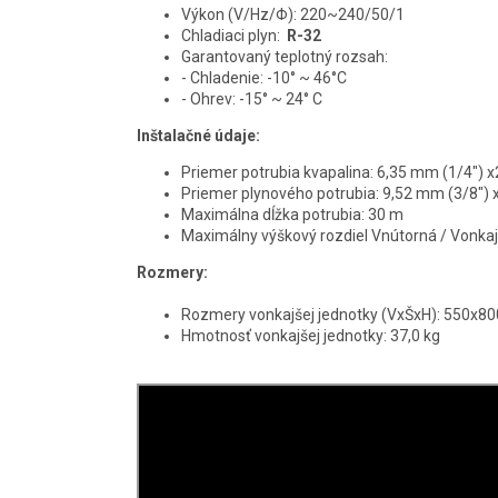
Výkon (V/Hz/Φ): 220~240/50/1
Chladiaci plyn:
R-32
Garantovaný teplotný rozsah:
- Chladenie: -10° ~ 46°C
- Ohrev: -15° ~ 24° C
Inštalačné údaje:
Priemer potrubia kvapalina: 6,35 mm (1/4") x
Priemer plynového potrubia: 9,52 mm (3/8") 
Maximálna dĺžka potrubia: 30 m
Maximálny výškový rozdiel Vnútorná / Vonkaj
Rozmery:
Rozmery vonkajšej jednotky (VxŠxH): 550x
Hmotnosť vonkajšej jednotky: 37,0 kg