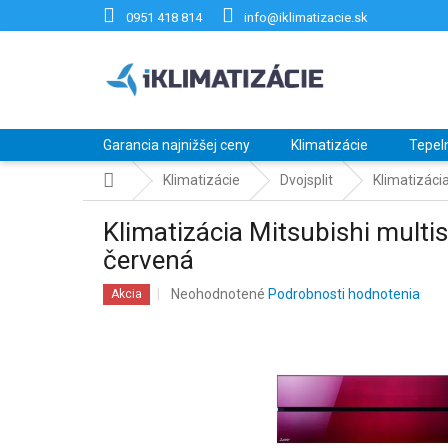
Prejsť
0951 418 814
info@iklimatizacie.sk
na
obsah
Garancia najnižšej ceny
Klimatizácie
Tepel
Domov
Klimatizácie
Dvojsplit
Klimatizáci
Klimatizácia Mitsubishi mul
červená
Priemerné
Neohodnotené
Podrobnosti hodnotenia
Akcia
hodnotenie
produktu
je
0,0
z
5
hviezdičiek.