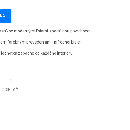
ÍKA
azníkov modernými líniami, špeciálnou povrchovou
om farebným prevedeniam - prírodnej bielej,
y jednotka zapadne do každého interiéru.
ZDIEĽAŤ