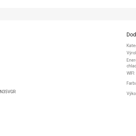
Dod
Kate
Výro
Energ
chla
WIFI
:
Farb
-LN35VGR
Výko