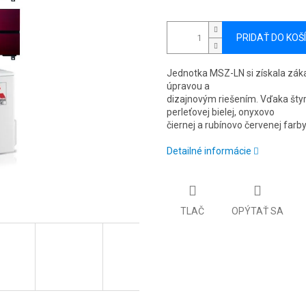
PRIDAŤ DO KOŠ
Jednotka MSZ-LN si získala zák
úpravou a
dizajnovým riešením. Vďaka štyr
perleťovej bielej, onyxovo
čiernej a rubínovo červenej farb
Detailné informácie
TLAČ
OPÝTAŤ SA