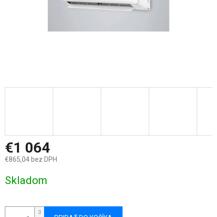
€1 064
€865,04 bez DPH
Jednotková
Skladom
cena: