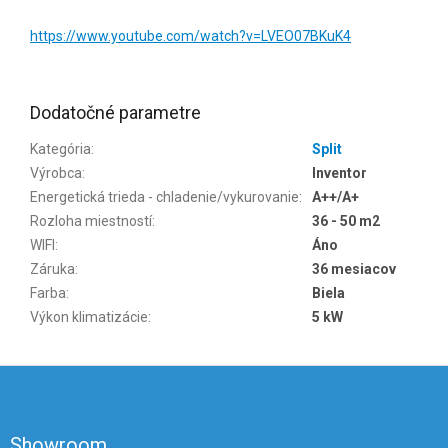
https://www.youtube.com/watch?v=LVEO07BKuK4
Dodatočné parametre
Kategória
:
Split
Výrobca
:
Inventor
Energetická trieda - chladenie/vykurovanie
:
A++/A+
Rozloha miestností
:
36 - 50 m2
WIFI
:
Áno
Záruka
:
36 mesiacov
Farba
:
Biela
Výkon klimatizácie
:
5 kW
Z
á
p
ä
Showroom