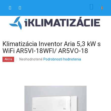
Prejsť
NÁKU
na
obsah
KOŠÍK
Klimatizácia Inventor Aria 5,3 kW s
WiFi AR5VI-18WFI/ AR5VO-18
Priemerné
Neohodnotené
Podrobnosti hodnotenia
Akcia
hodnotenie
produktu
je
0,0
z
5
hviezdičiek.