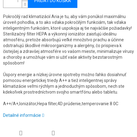
PRIDAŤ DO KOŠÍKA
Pokročilý rad klimatizácií Aria je tu, aby vám ponúkol maximálnu
úroveň pohodlia, a to ako vďaka pokročilým funkciám, tak vďaka
inteligentným funkciám, ktoré uspokoja aj tie najväčšie požiadavky!
Sterilizačný filter HEPA a výkonný ionizátor zaisťujú ideálnu
atmosféru, pretože absorbujú veľké množstvo prachu a účinne
odstraňujú škodlivé mikroorganizmy a alergény, čo prispieva k
čistejšej a zdravšej atmosfére vo vašom mieste, minimalizuje vírusy
a choroby a umožňuje vám si užiť vaše aktivity bezstarostným
spôsobom!
Úspory energie a nízkej úrovne spotreby možno ľahko dosiahnuť
pomocou energetickej triedy A++ a tiež inteligentnej správy
klimatizácie veľmi rýchlym a jednoduchým spôsobom, nech ste
kdekoľvek prostredníctvom svojho smartfónu alebo tabletu.
A++/A+,Ionizátor,Hepa filter,4D prúdenie,temperovanie 8 0C
Detailné informácie