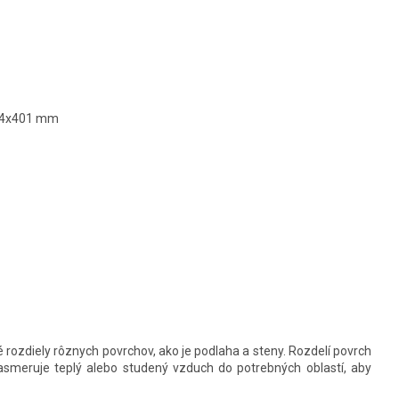
974x401 mm
 rozdiely rôznych povrchov, ako je podlaha a steny. Rozdelí povrch
asmeruje teplý alebo studený vzduch do potrebných oblastí, aby