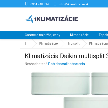
Prejsť
0951 418 814
info@iklimatizacie.sk
na
obsah
Garancia najnižšej ceny
Klimatizácie
Tepel
Domov
Klimatizácie
Trojsplit
Klimatizácia
Klimatizácia Daikin multispl
Priemerné
Neohodnotené
Podrobnosti hodnotenia
hodnotenie
produktu
je
0,0
z
5
hviezdičiek.