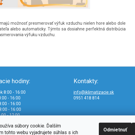
ajú možnosť presmerovať výfuk vzduchu nielen hore alebo dole
vateľa alebo automaticky. Týmto sa dosiahne perfektná distribúcia
asmerovania výfuku vzduchu.
acie hodiny:
Kontakty:
k 8:00 - 16:00
info@iklimatizacie.sk
:00 - 16:00
0951 418 814
:00 - 16:00
8:00 - 16:00
:00 - 12:00
oužíva súbory cookie. Ďalším
Odmietnuť
 tohto webu vyjadrujete súhlas s ich