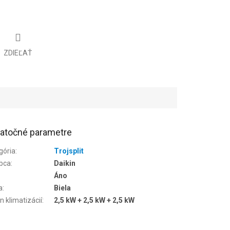
ZDIEĽAŤ
atočné parametre
gória
:
Trojsplit
bca
:
Daikin
Áno
a
:
Biela
n klimatizácií
:
2,5 kW + 2,5 kW + 2,5 kW