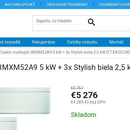
AKO NAKUPOVAŤ
OBCHODNÉ PODMIENKY
PODMIENKY OCH
né čerpadlá
Rekuperácie
Čističky vzduchu
Montáž
 Daikin multisplit 3MXM52A9 5 kW + 3x Stylish biela 2,5 kW (FTXA25CW)
it 3MXM52A9 5 kW + 3x Stylish biela 2
€5 767
–8 %
€5 276
€4 289,43 bez DPH
Jednotková
Skladom
cena: