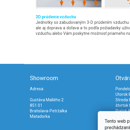
3D prúdenie vzduchu
Jednotky so zabudovaným 3-D prúdením vzduchu m
ale aj doprava a doľava a to podľa požiadavky uží
vzduchu alebo Vám poskytne možnosť priameho n
Z
á
Showroom
Otvár
p
ä
Adresa:
Pondelo
t
Utorok 8
i
Gustáva Mallého 2
Streda 8
e
851 01
štvrtok 
Bratislava-Petržalka
Piatok 8
Matadorka
Tento web p
prechádzaním