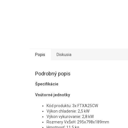
Popis
Diskusia
Podrobný popis
Špecifikácie
Vnútorné jednotky
Kód produktu: 3x FTXA25CW
Výkon chladenie: 2,5 kW
Výkon vykurovanie: 2,8 kW
Rozmery VxŠxH: 295x798x189mm
Hmotnosť: 11,5 kg