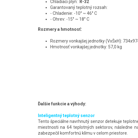
Chladiaci plyn:
R-32
Garantovaný teplotný rozsah:
- Chladenie: -10° ~ 46° C
- Ohrev: -15° ~ 18° C
Rozmery a hmotnosť:
Rozmery vonkajšej jednotky (VxŠxH): 734x
Hmotnosť vonkajšej jednotky: 57,0 kg
Ďalšie funkcie a výhody:
Inteligentný teplotný senzor
Tento špeciálne navrhnutý senzor detekuje teplotné
miestnosti na 64 teplotných sektorov, následne n
zabezpečil komfortnú klímu v celom priestore.