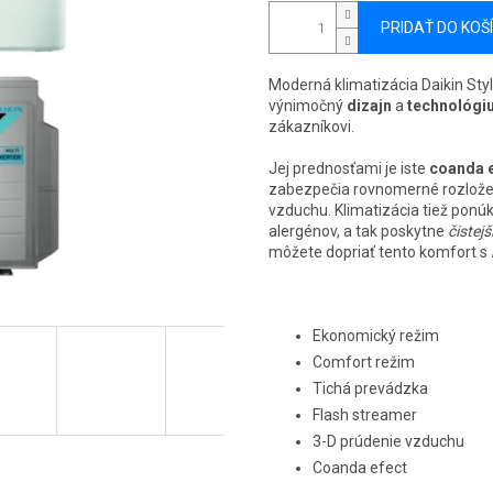
PRIDAŤ DO KOŠ
Moderná klimatizácia Daikin St
výnimočný
dizajn
a
technológi
zákazníkovi.
Jej prednosťami je iste
coanda e
zabezpečia rovnomerné rozložen
vzduchu. Klimatizácia tiež ponú
alergénov, a tak poskytne
čistej
môžete dopriať tento komfort s
Ekonomický režim
Comfort režim
Tichá prevádzka
Flash streamer
3-D prúdenie vzduchu
Coanda efect