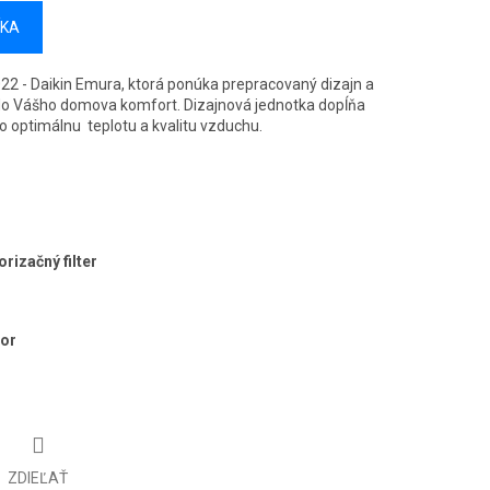
ÍKA
022 - Daikin Emura, ktorá ponúka prepracovaný dizajn a
 do Vášho domova komfort. Dizajnová jednotka dopĺňa
ho optimálnu teplotu a kvalitu vzduchu.
rizačný filter
zor
ZDIEĽAŤ