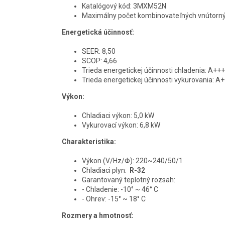
Katalógový kód: 3MXM52N
Maximálny počet kombinovateľných vnútornýc
Energetická účinnosť:
SEER: 8,50
SCOP: 4,66
Trieda energetickej účinnosti chladenia: A+++
Trieda energetickej účinnosti vykurovania: A
Výkon:
Chladiaci výkon: 5,0 kW
Vykurovací výkon: 6,8 kW
Charakteristika:
Výkon (V/Hz/Φ): 220~240/50/1
Chladiaci plyn:
R-32
Garantovaný teplotný rozsah:
- Chladenie: -10° ~ 46° C
- Ohrev: -15° ~ 18° C
Rozmery a hmotnosť: