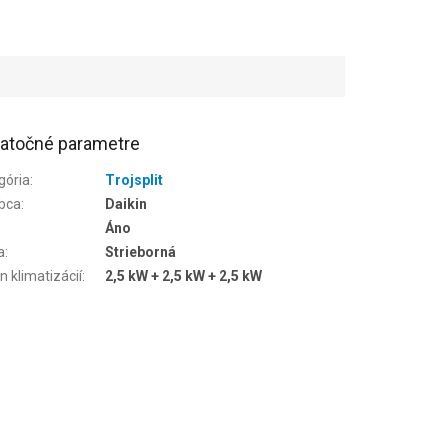
atočné parametre
gória
:
Trojsplit
bca
:
Daikin
Áno
a
:
Strieborná
n klimatizácií
:
2,5 kW + 2,5 kW + 2,5 kW