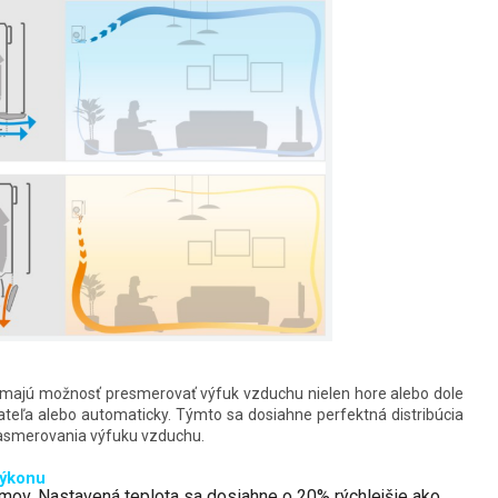
ajú možnosť presmerovať výfuk vzduchu nielen hore alebo dole
vateľa alebo automaticky. Týmto sa dosiahne perfektná distribúcia
asmerovania výfuku vzduchu.
výkonu
domov. Nastavená teplota sa dosiahne o 20% rýchlejšie ako