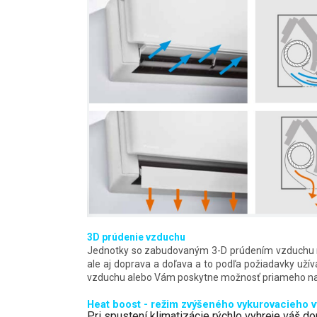
3D prúdenie vzduchu
Jednotky so zabudovaným 3-D prúdením vzduchu m
ale aj doprava a doľava a to podľa požiadavky uží
vzduchu alebo Vám poskytne možnosť priameho n
Heat boost - režim zvýšeného vykurovacieho 
Pri spustení klimatizácie rýchlo vyhreje váš 