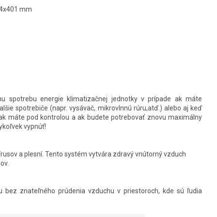
974x401 mm
 spotrebu energie klimatizačnej jednotky v prípade ak máte
lšie spotrebiče (napr. vysávač, mikrovlnnú rúru,atď.) alebo aj keď
však máte pod kontrolou a ak budete potrebovať znovu maximálny
ykoľvek vypnúť!
rusov a plesní. Tento systém vytvára zdravý vnútorný vzduch
ov.
 bez znateľného prúdenia vzduchu v priestoroch, kde sú ľudia