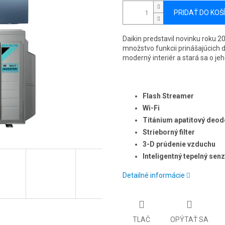
PRIDAŤ DO KOŠ
Daikin predstavil novinku roku 2
množstvo funkcii prinášajúcich
moderný interiér a stará sa o je
Flash Streamer
Wi-Fi
Titánium apatitový deodo
Strieborný filter
3-D prúdenie vzduchu
Inteligentný tepelný sen
Detailné informácie
TLAČ
OPÝTAŤ SA