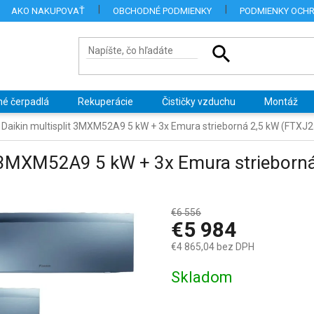
AKO NAKUPOVAŤ
OBCHODNÉ PODMIENKY
PODMIENKY OCH
né čerpadlá
Rekuperácie
Čističky vzduchu
Montáž
a Daikin multisplit 3MXM52A9 5 kW + 3x Emura strieborná 2,5 kW (FTXJ
it 3MXM52A9 5 kW + 3x Emura striebor
€6 556
–8 %
€5 984
€4 865,04 bez DPH
Jednotková
Skladom
cena: