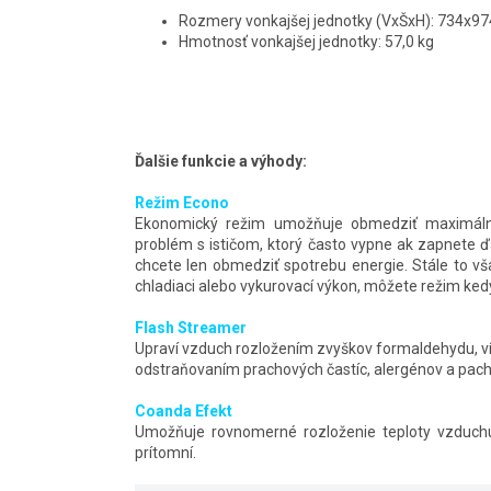
Rozmery vonkajšej jednotky (VxŠxH): 734x
Hmotnosť vonkajšej jednotky: 57,0 kg
Ďalšie funkcie a výhody:
Režim Econo
Ekonomický režim umožňuje obmedziť maximálnu
problém s ističom, ktorý často vypne ak zapnete ďa
chcete len obmedziť spotrebu energie. Stále to 
chladiaci alebo vykurovací výkon, môžete režim ked
Flash Streamer
Upraví vzduch rozložením zvyškov formaldehydu, ví
odstraňovaním prachových častíc, alergénov a pach
Coanda Efekt
Umožňuje rovnomerné rozloženie teploty vzduchu
prítomní.