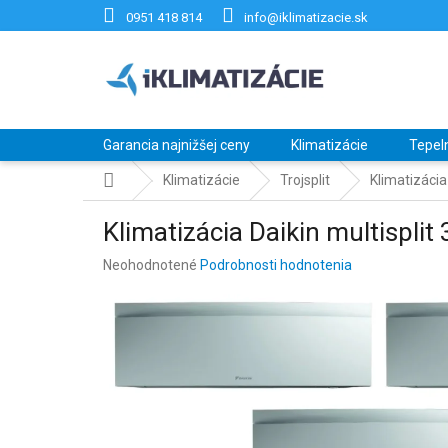
Prejsť
0951 418 814
info@iklimatizacie.sk
na
obsah
Garancia najnižšej ceny
Klimatizácie
Tepel
Domov
Klimatizácie
Trojsplit
Klimatizáci
Klimatizácia Daikin multispl
Priemerné
Neohodnotené
Podrobnosti hodnotenia
hodnotenie
produktu
je
0,0
z
5
hviezdičiek.