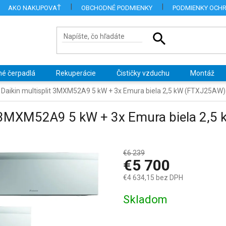
AKO NAKUPOVAŤ
OBCHODNÉ PODMIENKY
PODMIENKY OCH
né čerpadlá
Rekuperácie
Čističky vzduchu
Montáž
a Daikin multisplit 3MXM52A9 5 kW + 3x Emura biela 2,5 kW (FTXJ25AW)
it 3MXM52A9 5 kW + 3x Emura biela 2,
€6 239
–8 %
€5 700
€4 634,15 bez DPH
Jednotková
Skladom
cena: