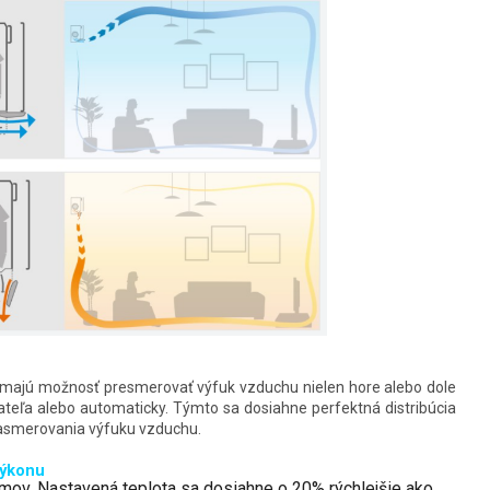
ajú možnosť presmerovať výfuk vzduchu nielen hore alebo dole
vateľa alebo automaticky. Týmto sa dosiahne perfektná distribúcia
asmerovania výfuku vzduchu.
výkonu
domov. Nastavená teplota sa dosiahne o 20% rýchlejšie ako