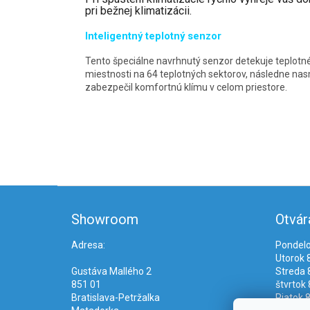
pri bežnej klimatizácii.
Inteligentný teplotný senzor
Tento špeciálne navrhnutý senzor detekuje teplotné 
miestnosti na 64 teplotných sektorov, následne nas
zabezpečil komfortnú klímu v celom priestore.
Z
á
Showroom
Otvár
p
ä
Adresa:
Pondelo
t
Utorok 8
i
Gustáva Mallého 2
Streda 8
e
851 01
štvrtok 
Bratislava-Petržalka
Piatok 8