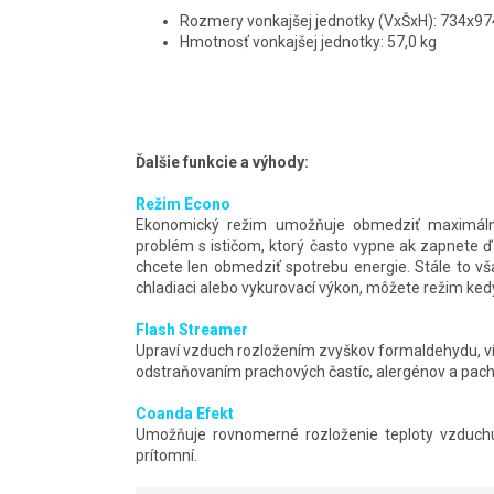
Rozmery vonkajšej jednotky (VxŠxH): 734x
Hmotnosť vonkajšej jednotky: 57,0 kg
Ďalšie funkcie a výhody:
Režim Econo
Ekonomický režim umožňuje obmedziť maximálnu
problém s ističom, ktorý často vypne ak zapnete ďa
chcete len obmedziť spotrebu energie. Stále to 
chladiaci alebo vykurovací výkon, môžete režim ked
Flash Streamer
Upraví vzduch rozložením zvyškov formaldehydu, ví
odstraňovaním prachových častíc, alergénov a pach
Coanda Efekt
Umožňuje rovnomerné rozloženie teploty vzduchu
prítomní.