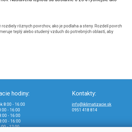
rozdiely rôznych povrchov, ako je podlaha a steny. Rozdelí povrch
meruje teplý alebo studený vzduch do potrebných oblastí, aby
acie hodiny:
Kontakty:
k 8:00 - 16:00
info@iklimatizacie.sk
:00 - 16:00
0951 418 814
:00 - 16:00
8:00 - 16:00
:00 - 12:00