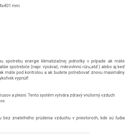
974x401 mm
 spotrebu energie klimatizačnej jednotky v prípade ak máte
lšie spotrebiče (napr. vysávač, mikrovlnnú rúru,atď.) alebo aj keď
však máte pod kontrolou a ak budete potrebovať znovu maximálny
ykoľvek vypnúť!
rusov a plesní. Tento systém vytvára zdravý vnútorný vzduch
ov.
 bez znateľného prúdenia vzduchu v priestoroch, kde sú ľudia