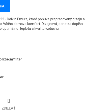
ÍKA
022 - Daikin Emura, ktorá ponúka prepracovaný dizajn a
 do Vášho domova komfort. Dizajnová jednotka dopĺňa
ho optimálnu teplotu a kvalitu vzduchu.
rizačný filter
zor
ZDIEĽAŤ