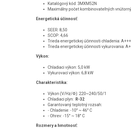
Katalógový kód: 3MXM52N
Maximálny počet kombinovateľných vnútornýc
Energetická účinnosť:
SEER: 8,50
SCOP: 4,66
Trieda energetickej účinnosti chladenia: A+++
Trieda energetickej účinnosti vykurovania: A
Výkon:
Chladiaci výkon: 5,0 kW
Vykurovací výkon: 6,8 kW
Charakteristika:
Výkon (V/Hz/Φ): 220~240/50/1
Chladiaci plyn:
R-32
Garantovaný teplotný rozsah:
- Chladenie: -10° ~ 46° C
- Ohrev: -15° ~ 18° C
Rozmery a hmotnosť: