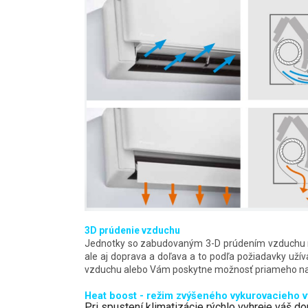
3D prúdenie vzduchu
Jednotky so zabudovaným 3-D prúdením vzduchu m
ale aj doprava a doľava a to podľa požiadavky uží
vzduchu alebo Vám poskytne možnosť priameho n
Heat boost - režim zvýšeného vykurovacieho 
Pri spustení klimatizácie rýchlo vyhreje váš 