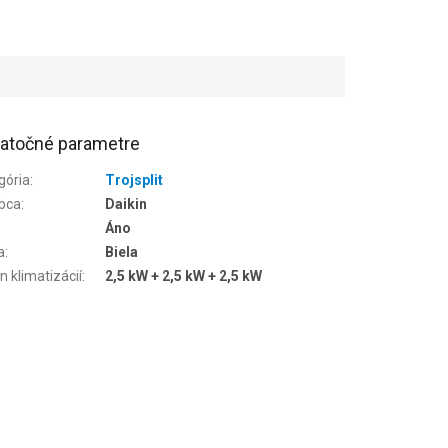
atočné parametre
gória
:
Trojsplit
bca
:
Daikin
Áno
a
:
Biela
n klimatizácií
:
2,5 kW + 2,5 kW + 2,5 kW