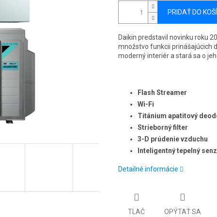
PRIDAŤ DO KOŠ
Daikin predstavil novinku roku 2
množstvo funkcii prinášajúcich
moderný interiér a stará sa o je
Flash Streamer
Wi-Fi
Titánium apatitový deodo
Strieborný filter
3-D prúdenie vzduchu
Inteligentný tepelný sen
Detailné informácie
TLAČ
OPÝTAŤ SA