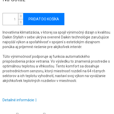
cena:
PRIDAŤ DO KOŠÍKA
Inovatívna klimatizácia, v ktorej sa spojil výnimočný dizajn s kvalitou.
Daikin Stylish v sebe ukrýva overené Daikin technológie zaručujúce
najvyšší výkon a spoľahlivosť v spojení s estetickým dizajnom
ponúka aj príjemné riešenie pre akýkoľvek interiér.
Túto výnimočnosť podporuje aj funkcia automatického
prispôsobenia práce vetrania. Vo výsledku to znamená prostredie s
optimálnou teplotou a vlhkosťou. Tento komfort sa dosahuje
prostredníctvom senzoru, ktorý miestnosť rozdelí na 64 rôznych
sektorov a ich teplotu vyhodnotí, nastaví svoj výkon na vyvážanie
akýchkoľvek teplotných rozdielov v miestnosti.
Detailné informácie