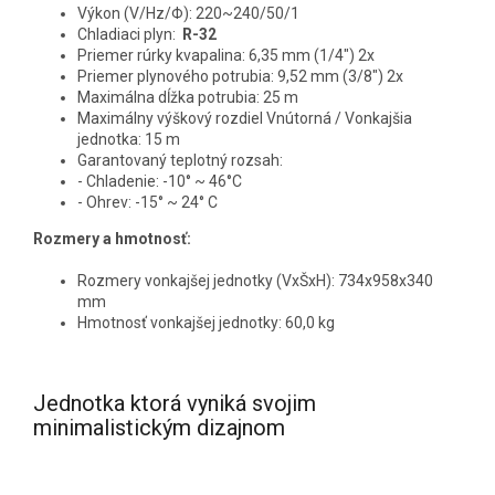
Výkon (V/Hz/Φ): 220~240/50/1
Chladiaci plyn:
R-32
Priemer rúrky kvapalina: 6,35 mm (1/4") 2x
Priemer plynového potrubia: 9,52 mm (3/8") 2x
Maximálna dĺžka potrubia: 25 m
Maximálny výškový rozdiel Vnútorná / Vonkajšia
jednotka: 15 m
Garantovaný teplotný rozsah:
- Chladenie: -10° ~ 46°C
- Ohrev: -15° ~ 24° C
Rozmery a hmotnosť:
Rozmery vonkajšej jednotky (VxŠxH): 734x958x340
mm
Hmotnosť vonkajšej jednotky: 60,0 kg
Jednotka ktorá vyniká svojim
minimalistickým dizajnom