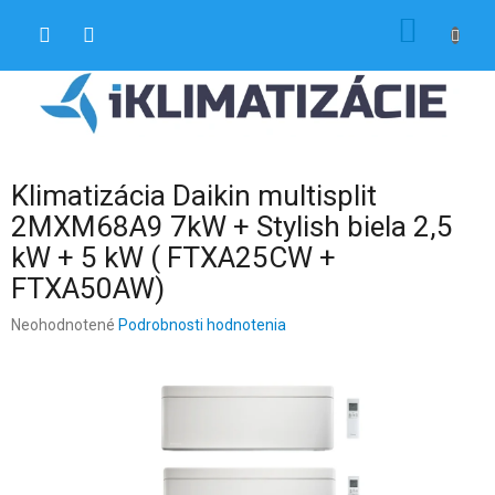
Prejsť
NÁKU
na
obsah
KOŠÍK
Klimatizácia Daikin multisplit
2MXM68A9 7kW + Stylish biela 2,5
kW + 5 kW ( FTXA25CW +
FTXA50AW)
Priemerné
Neohodnotené
Podrobnosti hodnotenia
hodnotenie
produktu
je
0,0
z
5
hviezdičiek.