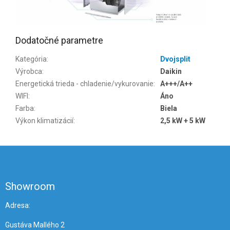
Dodatočné parametre
Kategória
:
Dvojsplit
Výrobca
:
Daikin
Energetická trieda - chladenie/vykurovanie
:
A+++/A++
WIFI
:
Áno
Farba
:
Biela
Výkon klimatizácií
:
2,5 kW + 5 kW
Z
á
p
ä
Showroom
t
i
Adresa:
e
Gustáva Mallého 2