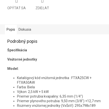
OPÝTAŤ SA
ZDIEĽAŤ
Popis
Diskusia
Podrobný popis
Špecifikácia
Vnútorné jednotky
Model:
Katalógový kód vnútorná jednotka : FTXA25CW +
FTXA50AW
Farba: Biela
Výkon: 2,5 kW + 5 kW
Priemer potrubia kvapaliny: 6,35 mm (1/4")
Priemer plynového potrubia: 9,50 mm (3/8") +12,7 mm
Rozmery vnútornej jednotky (VxŠxV): 295x798x189