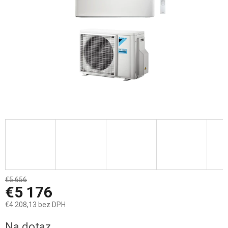
€5 656
–8 %
€5 176
€4 208,13 bez DPH
Jednotková
Na dotaz