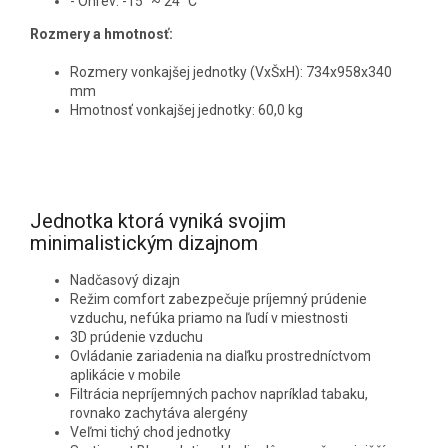
- Ohrev: -15° ~ 24° C
Rozmery a hmotnosť:
Rozmery vonkajšej jednotky (VxŠxH): 734x958x340
mm
Hmotnosť vonkajšej jednotky: 60,0 kg
Jednotka ktorá vyniká svojim
minimalistickým dizajnom
Nadčasový dizajn
Režim comfort zabezpečuje príjemný prúdenie
vzduchu, nefúka priamo na ľudí v miestnosti
3D prúdenie vzduchu
Ovládanie zariadenia na diaľku prostredníctvom
aplikácie v mobile
Filtrácia nepríjemných pachov napríklad tabaku,
rovnako zachytáva alergény
Veľmi tichý chod jednotky