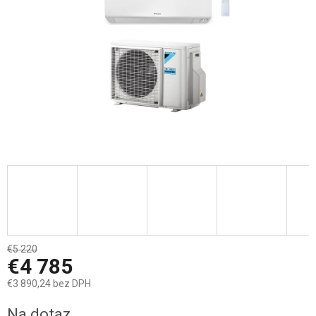
€5 220
–8 %
€4 785
€3 890,24 bez DPH
Jednotková
Na dotaz