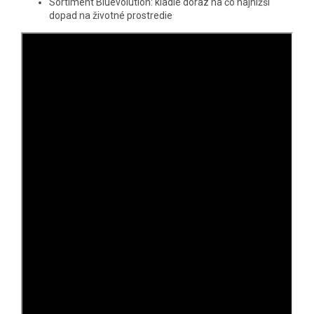
Sortiment Bluevolution: kladie dôraz na čo najnižší
dopad na životné prostredie