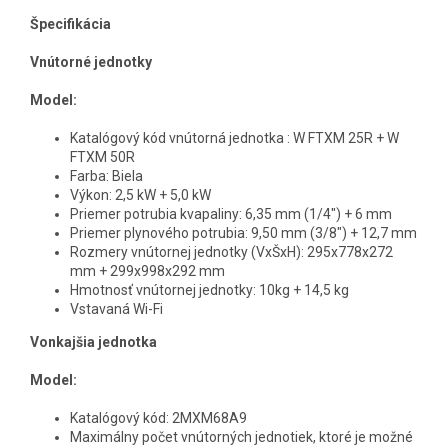
Špecifikácia
Vnútorné jednotky
Model:
Katalógový kód vnútorná jednotka : W FTXM 25R + W
FTXM 50R
Farba: Biela
Výkon: 2,5 kW + 5,0 kW
Priemer potrubia kvapaliny: 6,35 mm (1/4") + 6 mm
Priemer plynového potrubia: 9,50 mm (3/8") + 12,7 mm
Rozmery vnútornej jednotky (VxŠxH): 295x778x272
mm + 299x998x292 mm
Hmotnosť vnútornej jednotky: 10kg + 14,5 kg
Vstavaná Wi-Fi
Vonkajšia jednotka
Model:
Katalógový kód: 2MXM68A9
Maximálny počet vnútorných jednotiek, ktoré je možné