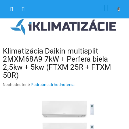
Prejsť
NÁKU
na
obsah
KOŠÍK
Klimatizácia Daikin multisplit
2MXM68A9 7kW + Perfera biela
2,5kw + 5kw (FTXM 25R + FTXM
50R)
Priemerné
Neohodnotené
Podrobnosti hodnotenia
hodnotenie
produktu
je
0,0
z
5
hviezdičiek.