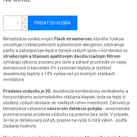
cena:
PRIDAŤ DO KOŠÍKA
Klimatizácia vyniká svojim
Flash streamerom
, ktorého funkcia
umožňuje rozklad peľových a plesňových alergénov, odstraňuje
pachy a zabezpečuje lepší a čistejší vzduch spolu v kombinácii so
strieborným a titánium apatitovým deodorizačným filtrom
vytvárajú výbornú zostavu pre čisté a zdravé prostredie vo vašej
domácnosti či kancelárii. Pri zvyšovaní teploty je rýchlosť
dosiahnutej teploty o 14% vyššia než pri bežných otáčkach
ventilátora.
Prúdenie vzduchu je 3D
, dosiahnuté kombináciou vertikálneho a
horizontálneho automatického otáčania klapiek, teda sa teplý či
studený vzduch dostane do všetkých rohov miestnosti. Zároveň je
klimatizácia vybavená
senzorom detekcie pohybu
- automatické
presmerovanie prúdenia vzduchu na priestor bez osôb. V prípade,
že nie je detekovaný pohyb, prepne na vyšší či nižší výkon - podľa
žiadanej hodnoty.