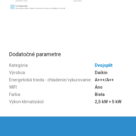
Dodatočné parametre
Kategória
:
Dvojsplit
Výrobca
:
Daikin
Energetická trieda - chladenie/vykurovanie
:
A+++/A++
WIFI
:
Áno
Farba
:
Biela
Výkon klimatizácií
:
2,5 kW + 5 kW
Z
á
p