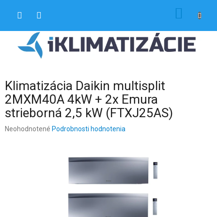
Prejsť
NÁKU
na
obsah
KOŠÍK
Klimatizácia Daikin multisplit
2MXM40A 4kW + 2x Emura
strieborná 2,5 kW (FTXJ25AS)
Priemerné
Neohodnotené
Podrobnosti hodnotenia
hodnotenie
produktu
je
0,0
z
5
hviezdičiek.