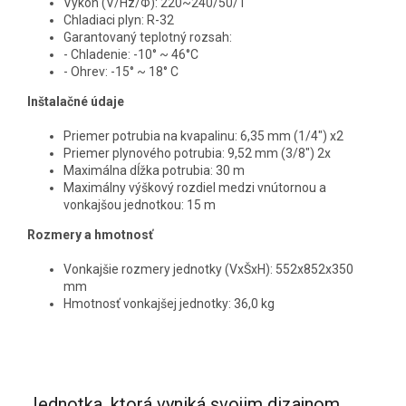
Výkon (V/Hz/Φ): 220~240/50/1
Chladiaci plyn: R-32
Garantovaný teplotný rozsah:
- Chladenie: -10° ~ 46°C
- Ohrev: -15° ~ 18° C
Inštalačné údaje
Priemer potrubia na kvapalinu: 6,35 mm (1/4") x2
Priemer plynového potrubia: 9,52 mm (3/8") 2x
Maximálna dĺžka potrubia: 30 m
Maximálny výškový rozdiel medzi vnútornou a
vonkajšou jednotkou: 15 m
Rozmery a hmotnosť
Vonkajšie rozmery jednotky (VxŠxH): 552x852x350
mm
Hmotnosť vonkajšej jednotky: 36,0 kg
Jednotka, ktorá vyniká svojim dizajnom