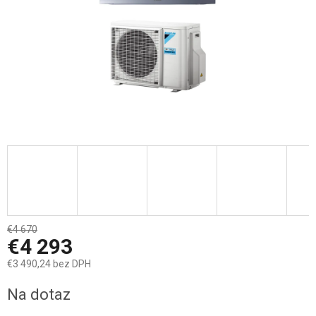
€4 670
–8 %
€4 293
€3 490,24 bez DPH
Jednotková
Na dotaz
cena: