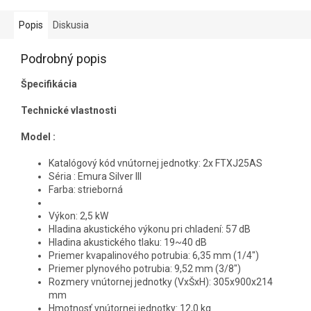
Popis
Diskusia
Podrobný popis
Špecifikácia
Technické vlastnosti
Model :
Katalógový kód vnútornej jednotky: 2x FTXJ25AS
Séria : Emura Silver III
Farba: strieborná
Výkon: 2,5 kW
Hladina akustického výkonu pri chladení: 57 dB
Hladina akustického tlaku: 19~40 dB
Priemer kvapalinového potrubia: 6,35 mm (1/4")
Priemer plynového potrubia: 9,52 mm (3/8")
Rozmery vnútornej jednotky (VxŠxH): 305x900x214
mm
Hmotnosť vnútornej jednotky: 12,0 kg