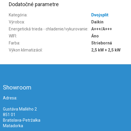
Dodatočné parametre
Kategória
:
Dvojsplit
Výrobca
:
Daikin
Energetická trieda - chladenie/vykurovanie
:
A+++/A+++
WIFI
:
Áno
Farba
:
Strieborná
Výkon klimatizácií
:
2,5 kW + 2,5 kW
Z
á
p
ä
Showroom
t
i
Adresa:
e
Gustáva Mallého 2
851 01
Bratislava-Petržalka
Matadorka