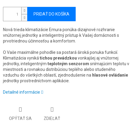
PRIDAŤ DO KOŠÍKA
Nová trieda klimatizácie Emura ponúka dizajnové rozhranie
vnútornej jednotky a inteligentný prístup k Vašej domácnosti s
prvotriednou účinnosťou a komfortom.
O Vaše maximálne pohodlie sa postará široká ponuka funkcií.
Klimatizácia vyniká
tichou prevádzkou
vonkajšej aj vnútornej
jednotky, inteligentným
teplotným senzorom
snímajúcim teplotu v
miestnosti a rovnakou distribúciou teplého alebo studeného
vzduchu do všetkých oblastí, zjednodušenie na
hlasové ovládanie
jednotky prostredníctvom aplikácie.
Detailné informácie
OPÝTAŤ SA
ZDIEĽAŤ