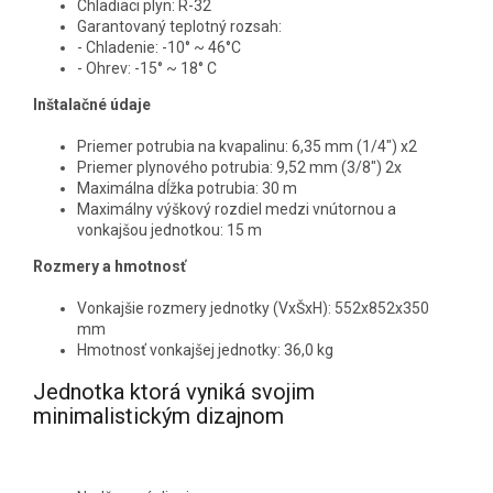
Chladiaci plyn: R-32
Garantovaný teplotný rozsah:
- Chladenie: -10° ~ 46°C
- Ohrev: -15° ~ 18° C
Inštalačné údaje
Priemer potrubia na kvapalinu: 6,35 mm (1/4") x2
Priemer plynového potrubia: 9,52 mm (3/8") 2x
Maximálna dĺžka potrubia: 30 m
Maximálny výškový rozdiel medzi vnútornou a
vonkajšou jednotkou: 15 m
Rozmery a hmotnosť
Vonkajšie rozmery jednotky (VxŠxH): 552x852x350
mm
Hmotnosť vonkajšej jednotky: 36,0 kg
Jednotka ktorá vyniká svojim
minimalistickým dizajnom