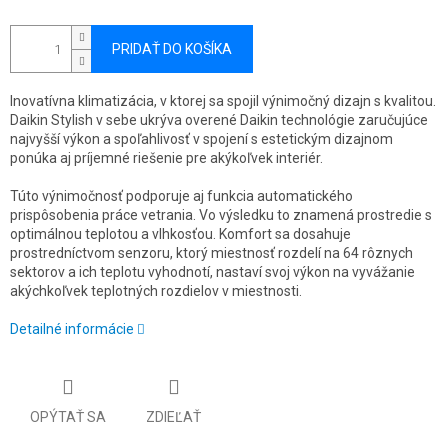
PRIDAŤ DO KOŠÍKA
Inovatívna klimatizácia, v ktorej sa spojil výnimočný dizajn s kvalitou.
Daikin Stylish v sebe ukrýva overené Daikin technológie zaručujúce
najvyšší výkon a spoľahlivosť v spojení s estetickým dizajnom
ponúka aj príjemné riešenie pre akýkoľvek interiér.
Túto výnimočnosť podporuje aj funkcia automatického
prispôsobenia práce vetrania. Vo výsledku to znamená prostredie s
optimálnou teplotou a vlhkosťou. Komfort sa dosahuje
prostredníctvom senzoru, ktorý miestnosť rozdelí na 64 rôznych
sektorov a ich teplotu vyhodnotí, nastaví svoj výkon na vyvážanie
akýchkoľvek teplotných rozdielov v miestnosti.
Detailné informácie
OPÝTAŤ SA
ZDIEĽAŤ