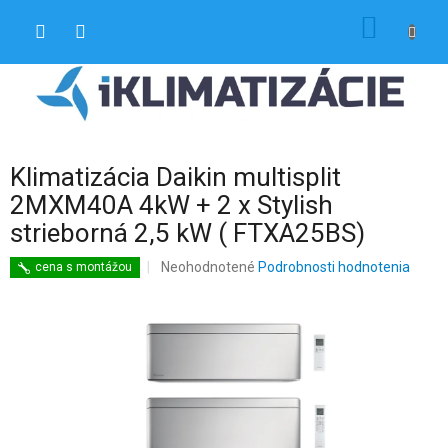
Prejsť
NÁKU
na
obsah
KOŠÍK
Klimatizácia Daikin multisplit
2MXM40A 4kW + 2 x Stylish
strieborná 2,5 kW ( FTXA25BS)
Priemerné
Neohodnotené
Podrobnosti hodnotenia
cena s montážou
hodnotenie
produktu
je
0,0
z
5
hviezdičiek.