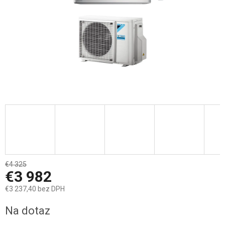
€4 325
–7 %
€3 982
€3 237,40 bez DPH
Jednotková
Na dotaz
cena: