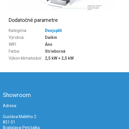
Dodatočné parametre
Kategória
:
Dvojsplit
Výrobca
:
Daikin
WIFI
:
Áno
Farba
:
Strieborná
Výkon klimatizácií
:
2,5 kW + 2,5 kW
Z
á
p
ä
Showroom
t
i
Adresa:
e
Gustáva Mallého 2
851 01
Bratislava-Petržalka