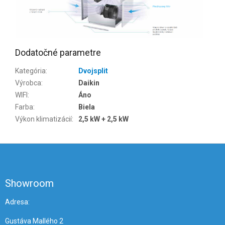
Dodatočné parametre
Kategória
:
Dvojsplit
Výrobca
:
Daikin
WIFI
:
Áno
Farba
:
Biela
Výkon klimatizácií
:
2,5 kW + 2,5 kW
Z
á
p
ä
Showroom
t
i
Adresa:
e
Gustáva Mallého 2