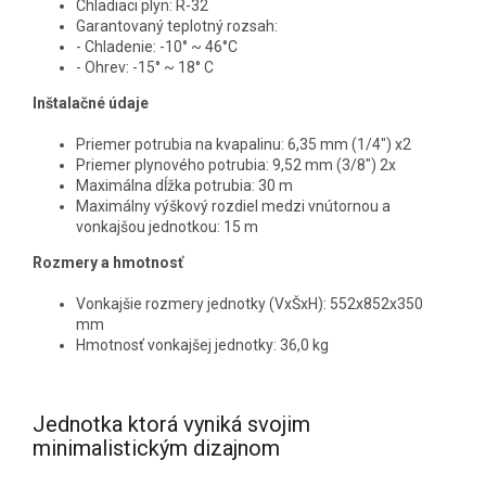
Chladiaci plyn: R-32
Garantovaný teplotný rozsah:
- Chladenie: -10° ~ 46°C
- Ohrev: -15° ~ 18° C
Inštalačné údaje
Priemer potrubia na kvapalinu: 6,35 mm (1/4") x2
Priemer plynového potrubia: 9,52 mm (3/8") 2x
Maximálna dĺžka potrubia: 30 m
Maximálny výškový rozdiel medzi vnútornou a
vonkajšou jednotkou: 15 m
Rozmery a hmotnosť
Vonkajšie rozmery jednotky (VxŠxH): 552x852x350
mm
Hmotnosť vonkajšej jednotky: 36,0 kg
Jednotka ktorá vyniká svojim
minimalistickým dizajnom