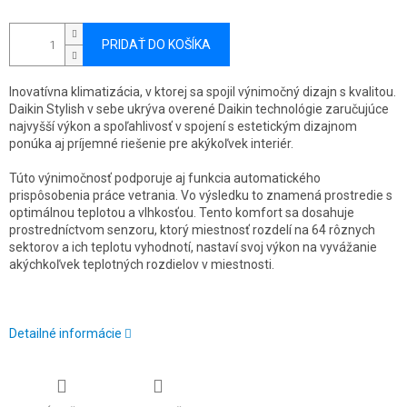
PRIDAŤ DO KOŠÍKA
Inovatívna klimatizácia, v ktorej sa spojil výnimočný dizajn s kvalitou.
Daikin Stylish v sebe ukrýva overené Daikin technológie zaručujúce
najvyšší výkon a spoľahlivosť v spojení s estetickým dizajnom
ponúka aj príjemné riešenie pre akýkoľvek interiér.
Túto výnimočnosť podporuje aj funkcia automatického
prispôsobenia práce vetrania. Vo výsledku to znamená prostredie s
optimálnou teplotou a vlhkosťou. Tento komfort sa dosahuje
prostredníctvom senzoru, ktorý miestnosť rozdelí na 64 rôznych
sektorov a ich teplotu vyhodnotí, nastaví svoj výkon na vyvážanie
akýchkoľvek teplotných rozdielov v miestnosti.
Detailné informácie