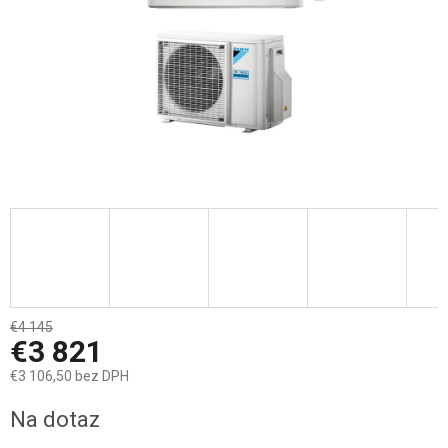
€4 145
–7 %
€3 821
€3 106,50 bez DPH
Jednotková
Na dotaz
cena: