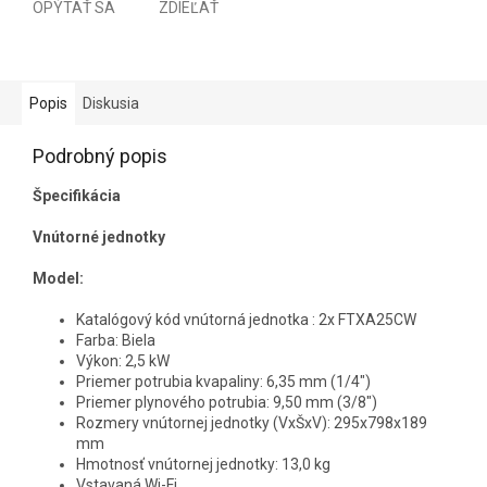
OPÝTAŤ SA
ZDIEĽAŤ
Popis
Diskusia
Podrobný popis
Špecifikácia
Vnútorné jednotky
Model:
Katalógový kód vnútorná jednotka : 2x FTXA25CW
Farba: Biela
Výkon: 2,5 kW
Priemer potrubia kvapaliny: 6,35 mm (1/4")
Priemer plynového potrubia: 9,50 mm (3/8")
Rozmery vnútornej jednotky (VxŠxV): 295x798x189
mm
Hmotnosť vnútornej jednotky: 13,0 kg
Vstavaná Wi-Fi