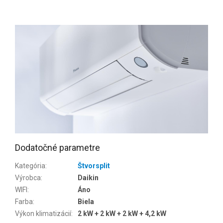
Dodatočné parametre
Kategória
:
Štvorsplit
Výrobca
:
Daikin
WIFI
:
Áno
Farba
:
Biela
Výkon klimatizácií
:
2 kW + 2 kW + 2 kW + 4,2 kW