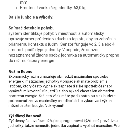
mm
Hmotnosť vonkajšej jednotky: 63,0 kg
Ďalšie funkcie a výhody:
Snímač detekcie pohybu
systém identifikuje pohyb v miestnosti a automaticky
upravuje smer prúdenia vzduchu a teplotu, aby sa zabránilo
priamemu kontaktu s ľuďmi. Senzor funguje vo 2, 3 alebo 4
smeroch podľa typu jednotky. V prípade, že senzor
nezaznamená žiadne osoby, jednotka sa automaticky prepne
do režimu úspory energie.
Režim Econo
Ekonomický režim umožňuje obmedziť maximálnu spotrebu
energie klimatizačnej jednotky v prípade ak máte problém s
ističom, ktorý často vypne ak zapnete ďalšie spotrebiče (napr.
vysávač, mikrovlnnú rúru,atď.) alebo aj keď chcete len obmedziť
spotrebu energie. Stále to však máte pod kontrolou a ak budete
potrebovať znovu maximálny chladiaci alebo vykurovací výkon,
môžete režim kedykoľvek vypnúť!
Týždňový časovač
Týždenný časovač umožňuje naprogramovať týždennú prevádzku
jednotky, takže nemusíte jednotku zapínať a vypínať manuálne. Pre