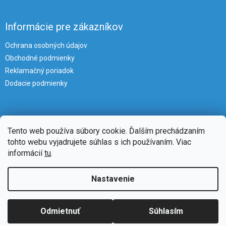
Informácie pre zákazníkov
Ochrana osobných údajov
Obchodné podmienky
Reklamačný poriadok
Dodacie podmienky
Tento web používa súbory cookie. Ďalším prechádzaním
tohto webu vyjadrujete súhlas s ich používaním. Viac
informácií
tu
.
Vytvoril Shoptet
Nastavenie
Copyright 2026
iKlimatizacie
. Všetky práva vyhradené.
Upraviť
Odmietnuť
Súhlasím
nastavenie cookies