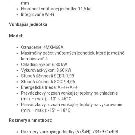
mm
Hmotnosť vnútornej jednotky: 11,5 kg
Integrované Wi-Fi
Vonkajšia jednotka
Model:
Označenie:
4MXM68A
Maximálny počet vnútorných jednotiek, ktoré je možné
kombinovať: 4
Chladiaci výkon:
6,80 kW
Vykurovací-výkon: 8,60 kW
Stupeň účinnosti SEER: 7,99
Stupeň účinnosti SCOP: 4,66
Energetická trieda: A+++/A++
Prevádzkový rozsah vonkajšej teploty na chladenie
(min. – max.):
-10° ~ 46° C
Prevádzkový rozsah vonkajšej teploty na vykurovanie
(min. – max.):
-15° ~ 18° C
Rozmery a hmotnosť:
Rozmery vonkajšej jednotky (VxŠxH): 734x974x408