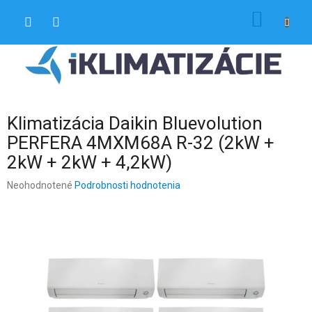
Prejsť
NÁKU
na
obsah
KOŠÍK
Klimatizácia Daikin Bluevolution
PERFERA 4MXM68A R-32 (2kW +
2kW + 2kW + 4,2kW)
Priemerné
Neohodnotené
Podrobnosti hodnotenia
hodnotenie
produktu
je
0,0
z
5
hviezdičiek.