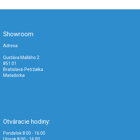
Z
á
p
ä
Showroom
t
i
Adresa:
e
Gustáva Mallého 2
851 01
Bratislava-Petržalka
Matadorka
Otváracie hodiny:
Pondelok 8:00 - 16:00
Utorok 8:00 - 16:00