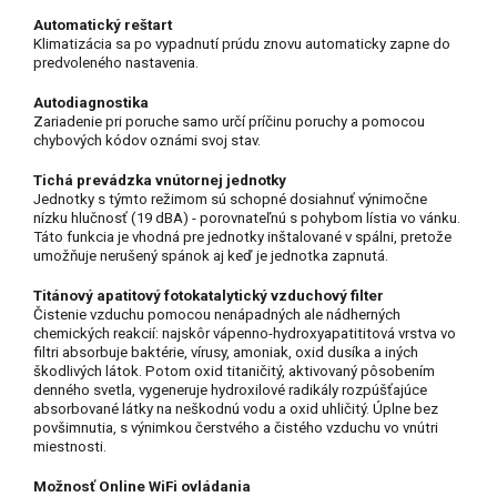
Automatický reštart
Klimatizácia sa po vypadnutí prúdu znovu automaticky zapne do
predvoleného nastavenia.
Autodiagnostika
Zariadenie pri poruche samo určí príčinu poruchy a pomocou
chybových kódov oznámi svoj stav.
Tichá prevádzka vnútornej jednotky
Jednotky s týmto režimom sú schopné dosiahnuť výnimočne
nízku hlučnosť (19 dBA) - porovnateľnú s pohybom lístia vo vánku.
Táto funkcia je vhodná pre jednotky inštalované v spálni, pretože
umožňuje nerušený spánok aj keď je jednotka zapnutá.
Titánový apatitový fotokatalytický vzduchový filter
Čistenie vzduchu pomocou nenápadných ale nádherných
chemických reakcií: najskôr vápenno-hydroxyapatititová vrstva vo
filtri absorbuje baktérie, vírusy, amoniak, oxid dusíka a iných
škodlivých látok. Potom oxid titaničitý, aktivovaný pôsobením
denného svetla, vygeneruje hydroxilové radikály rozpúšťajúce
absorbované látky na neškodnú vodu a oxid uhličitý. Úplne bez
povšimnutia, s výnimkou čerstvého a čistého vzduchu vo vnútri
miestnosti.
Možnosť Online WiFi ovládania