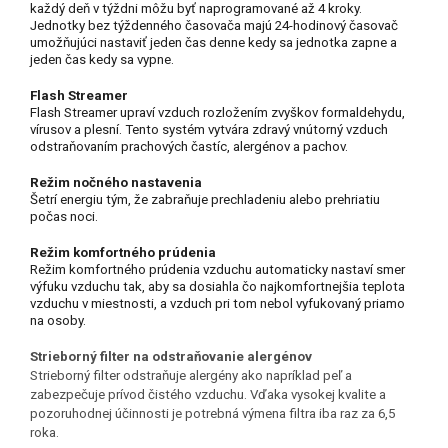
každý deň v týždni môžu byť naprogramované až 4 kroky.
Jednotky bez týždenného časovača majú 24-hodinový časovač
umožňujúci nastaviť jeden čas denne kedy sa jednotka zapne a
jeden čas kedy sa vypne.
Flash Streamer
Flash Streamer upraví vzduch rozložením zvyškov formaldehydu,
vírusov a plesní. Tento systém vytvára zdravý vnútorný vzduch
odstraňovaním prachových častíc, alergénov a pachov.
Režim nočného nastavenia
Šetrí energiu tým, že zabraňuje prechladeniu alebo prehriatiu
počas noci.
Režim komfortného prúdenia
Režim komfortného prúdenia vzduchu automaticky nastaví smer
výfuku vzduchu tak, aby sa dosiahla čo najkomfortnejšia teplota
vzduchu v miestnosti, a vzduch pri tom nebol vyfukovaný priamo
na osoby.
Strieborný filter na odstraňovanie alergénov
Strieborný filter odstraňuje alergény ako napríklad peľ a
zabezpečuje prívod čistého vzduchu. Vďaka vysokej kvalite a
pozoruhodnej účinnosti je potrebná výmena filtra iba raz za 6,5
roka.