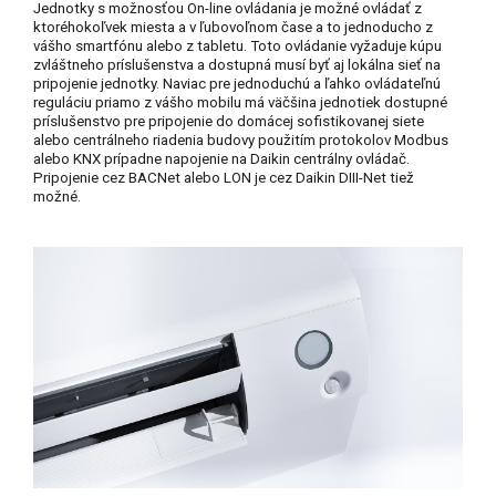
Jednotky s možnosťou On-line ovládania je možné ovládať z
ktoréhokoľvek miesta a v ľubovoľnom čase a to jednoducho z
vášho smartfónu alebo z tabletu. Toto ovládanie vyžaduje kúpu
zvláštneho príslušenstva a dostupná musí byť aj lokálna sieť na
pripojenie jednotky. Naviac pre jednoduchú a ľahko ovládateľnú
reguláciu priamo z vášho mobilu má väčšina jednotiek dostupné
príslušenstvo pre pripojenie do domácej sofistikovanej siete
alebo centrálneho riadenia budovy použitím protokolov Modbus
alebo KNX prípadne napojenie na Daikin centrálny ovládač.
Pripojenie cez BACNet alebo LON je cez Daikin DIII-Net tiež
možné.