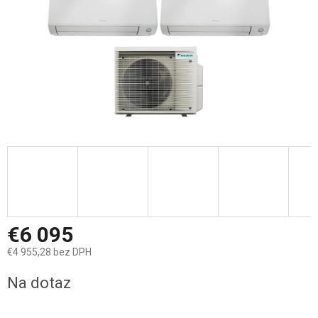
€6 095
€4 955,28 bez DPH
Jednotková
Na dotaz
cena: