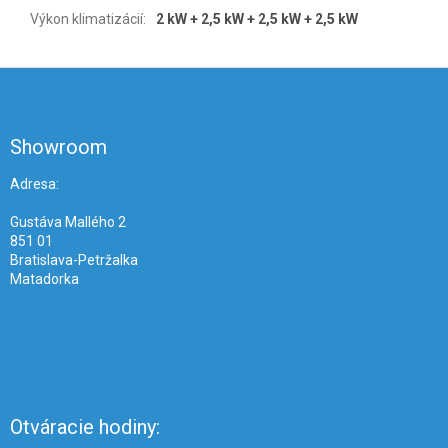
Výkon klimatizácií
:
2 kW + 2,5 kW + 2,5 kW + 2,5 kW
Z
á
p
ä
Showroom
t
i
Adresa:
e
Gustáva Mallého 2
851 01
Bratislava-Petržalka
Matadorka
Otváracie hodiny: