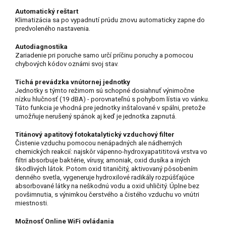
Automatický reštart
Klimatizácia sa po vypadnutí prúdu znovu automaticky zapne do
predvoleného nastavenia.
Autodiagnostika
Zariadenie pri poruche samo určí príčinu poruchy a pomocou
chybových kódov oznámi svoj stav.
Tichá prevádzka vnútornej jednotky
Jednotky s týmto režimom sú schopné dosiahnuť výnimočne
nízku hlučnosť (19 dBA) - porovnateľnú s pohybom lístia vo vánku.
Táto funkcia je vhodná pre jednotky inštalované v spálni, pretože
umožňuje nerušený spánok aj keď je jednotka zapnutá.
Titánový apatitový fotokatalytický vzduchový filter
Čistenie vzduchu pomocou nenápadných ale nádherných
chemických reakcií: najskôr vápenno-hydroxyapatititová vrstva vo
filtri absorbuje baktérie, vírusy, amoniak, oxid dusíka a iných
škodlivých látok. Potom oxid titaničitý, aktivovaný pôsobením
denného svetla, vygeneruje hydroxilové radikály rozpúšťajúce
absorbované látky na neškodnú vodu a oxid uhličitý. Úplne bez
povšimnutia, s výnimkou čerstvého a čistého vzduchu vo vnútri
miestnosti.
Možnosť Online WiFi ovládania