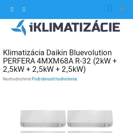
Prejsť
NÁKU
na
obsah
KOŠÍK
Klimatizácia Daikin Bluevolution
PERFERA 4MXM68A R-32 (2kW +
2,5kW + 2,5kW + 2,5kW)
Priemerné
Neohodnotené
Podrobnosti hodnotenia
hodnotenie
produktu
je
0,0
z
5
hviezdičiek.