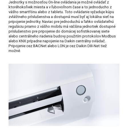
Jednotky s možnosťou On-line ovládania je možné ovládať z
ktoréhokoľvek miesta a v ľubovoľnom čase a to jednoducho z
vášho smartfónu alebo z tabletu. Toto ovládanie vyžaduje kúpu
zvláštneho príslušenstva a dostupná musí byť aj lokálna sieť na
pripojenie jednotky. Naviac pre jednoduchú a ľahko ovládateľnú
reguláciu priamo z vášho mobilu má väčšina jednotiek dostupné
príslušenstvo pre pripojenie do domácej sofistikovanej siete
alebo centrálneho riadenia budovy použitím protokolov Modbus
alebo KNX prípadne napojenie na Daikin centrálny ovládač.
Pripojenie cez BACNet alebo LON je cez Daikin DIII-Net tiež
možné.