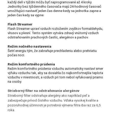
každý deň v týždni môžu byť naprogramované až 4 kroky.
Jednotky bez týždenného časovača majú 24-hodinový časovač
umožňujúci nastaviť jeden čas denne kedy sa jednotka zapne a
jeden čas kedy sa vypne.
Flash Streamer
Flash Streamer upraví vzduch rozložením zvyškov formaldehydu,
vírusov a plesní. Tento systém vytvára zdravý vnútorný vzduch
odstraňovaním prachových častíc, alergénov a pachov.
Režim nočného nastavenia
Šetrí energiu tým, že zabraňuje prechladeniu alebo prehriatiu
počas noci.
Režim komfortného prúdenia
Režim komfortného prúdenia vzduchu automaticky nastaví smer
výfuku vzduchu tak, aby sa dosiahla čo najkomfortnejšia teplota
vzduchu v miestnosti, a vzduch pri tom nebol vyfukovaný priamo
na osoby.
Strieborný filter na odstraňovanie alergénov
Strieborný filter odstraňuje alergény ako napríklad peľ a
zabezpečuje prívod čistého vzduchu. Vďaka vysokej kvalite a
pozoruhodnej účinnosti je potrebná výmena filtra iba raz za 6,5
roka.