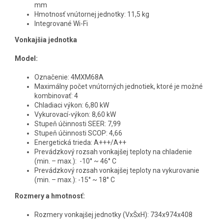
mm
Hmotnosť vnútornej jednotky: 11,5 kg
Integrované Wi-Fi
Vonkajšia jednotka
Model:
Označenie:
4MXM68A
Maximálny počet vnútorných jednotiek, ktoré je možné
kombinovať: 4
Chladiaci výkon:
6,80 kW
Vykurovací-výkon: 8,60 kW
Stupeň účinnosti SEER: 7,99
Stupeň účinnosti SCOP: 4,66
Energetická trieda: A+++/A++
Prevádzkový rozsah vonkajšej teploty na chladenie
(min. – max.):
-10° ~ 46° C
Prevádzkový rozsah vonkajšej teploty na vykurovanie
(min. – max.):
-15° ~ 18° C
Rozmery a hmotnosť:
Rozmery vonkajšej jednotky (VxŠxH): 734x974x408