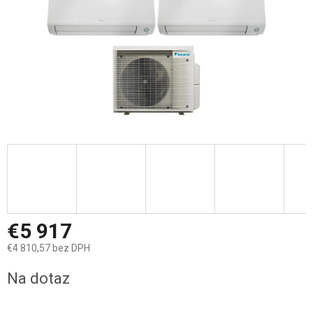
€5 917
€4 810,57 bez DPH
Jednotková
Na dotaz
cena: