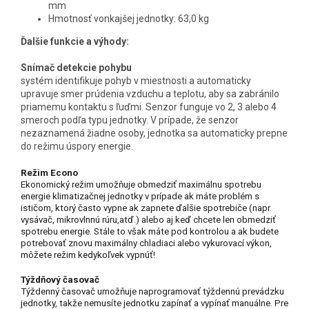
mm
Hmotnosť vonkajšej jednotky: 63,0 kg
Ďalšie funkcie a výhody:
Snímač detekcie pohybu
systém identifikuje pohyb v miestnosti a automaticky
upravuje smer prúdenia vzduchu a teplotu, aby sa zabránilo
priamemu kontaktu s ľuďmi. Senzor funguje vo 2, 3 alebo 4
smeroch podľa typu jednotky. V prípade, že senzor
nezaznamená žiadne osoby, jednotka sa automaticky prepne
do režimu úspory energie.
Režim Econo
Ekonomický režim umožňuje obmedziť maximálnu spotrebu
energie klimatizačnej jednotky v prípade ak máte problém s
ističom, ktorý často vypne ak zapnete ďalšie spotrebiče (napr.
vysávač, mikrovlnnú rúru,atď.) alebo aj keď chcete len obmedziť
spotrebu energie. Stále to však máte pod kontrolou a ak budete
potrebovať znovu maximálny chladiaci alebo vykurovací výkon,
môžete režim kedykoľvek vypnúť!
Týždňový časovač
Týždenný časovač umožňuje naprogramovať týždennú prevádzku
jednotky, takže nemusíte jednotku zapínať a vypínať manuálne. Pre