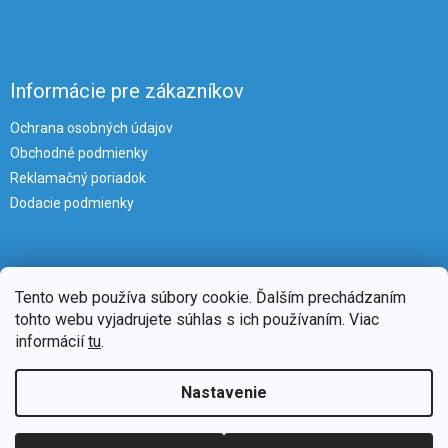
Informácie pre zákazníkov
Ochrana osobných údajov
Obchodné podmienky
Reklamačný poriadok
Dodacie podmienky
Tento web používa súbory cookie. Ďalším prechádzaním
tohto webu vyjadrujete súhlas s ich používaním. Viac
informácií
tu
.
Vytvoril Shoptet
Nastavenie
Copyright 2026
iKlimatizacie
. Všetky práva vyhradené.
Upraviť