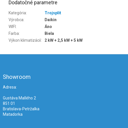
Dodatočné parametre
Kategória
:
Trojsplit
Výrobca
:
Daikin
WIFI
:
Áno
Farba
:
Biela
Výkon klimatizácií
:
2 kW + 2,5 kW + 5 kW
Z
á
p
ä
Showroom
t
i
Adresa:
e
Gustáva Mallého 2
851 01
Bratislava-Petržalka
Matadorka