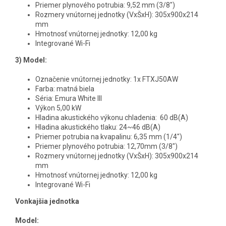
Priemer plynového potrubia: 9,52 mm (3/8")
Rozmery vnútornej jednotky (VxŠxH): 305x900x214
mm
Hmotnosť vnútornej jednotky: 12,00 kg
Integrované Wi-Fi
3)
Model:
Označenie vnútornej jednotky: 1x FTXJ50AW
Farba: matná biela
Séria: Emura White III
Výkon 5,00 kW
Hladina akustického výkonu chladenia: 60 dB(A)
Hladina akustického tlaku: 24~46 dB(A)
Priemer potrubia na kvapalinu: 6,35 mm (1/4")
Priemer plynového potrubia: 12,70mm (3/8")
Rozmery vnútornej jednotky (VxŠxH): 305x900x214
mm
Hmotnosť vnútornej jednotky: 12,00 kg
Integrované Wi-Fi
Vonkajšia jednotka
Model: