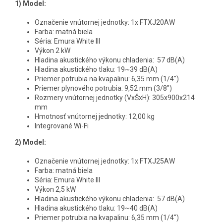
1) Model:
Označenie vnútornej jednotky: 1x FTXJ20AW
Farba: matná biela
Séria: Emura White III
Výkon 2 kW
Hladina akustického výkonu chladenia: 57 dB(A)
Hladina akustického tlaku: 19~39 dB(A)
Priemer potrubia na kvapalinu: 6,35 mm (1/4")
Priemer plynového potrubia: 9,52 mm (3/8")
Rozmery vnútornej jednotky (VxŠxH): 305x900x214
mm
Hmotnosť vnútornej jednotky: 12,00 kg
Integrované Wi-Fi
2)
Model:
Označenie vnútornej jednotky: 1x FTXJ25AW
Farba: matná biela
Séria: Emura White III
Výkon 2,5 kW
Hladina akustického výkonu chladenia: 57 dB(A)
Hladina akustického tlaku: 19~40 dB(A)
Priemer potrubia na kvapalinu: 6,35 mm (1/4")