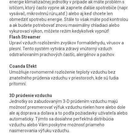
energie klimatizačnej jednotky v prípade ak máte problém s
ističom, ktorý často vypne ak zapnete ďalšie spotrebiče (napr.
vysávač, mikrovlnnú rúru,atď.) alebo aj keď chcete len
obmedziť spotrebu energie. Stále to však máte pod kontrolou
a ak budete potrebovať znovu maximálny chladiaci alebo
vykurovací výkon, môžete režim kedykoľvek vypnúť!
Flash Streamer
Upraví vzduch rozložením zvyškov formaldehydu, vírusov a
plesní. Tento systém vytvára zdravý vnútorný vzduch
odstraňovaním prachových častíc, alergénov a pachov.
Coanda Efekt
Umožňuje rovnomerné rozloženie teploty vzduchu bez
znateľného prúdenia vzduchu v priestoroch, kde sú ľudia
prítomní.
3D prúdenie vzduchu
Jednotky so zabudovaným 3-D prúdením vzduchu majú
možnosť presmerovať výfuk vzduchu nielen hore alebo dole
ale aj doprava a doľava a to podľa požiadavky užívateľa alebo
automaticky. Týmto sa dosiahne perfektná distribúcia
vzduchu alebo Vám poskytne možnosť priameho
nasmerovania výfuku vzduchu.