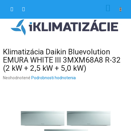
Prejsť
NÁKU
na
obsah
KOŠÍK
Klimatizácia Daikin Bluevolution
EMURA WHITE III 3MXM68A8 R-32
(2 kW + 2,5 kW + 5,0 kW)
Priemerné
Neohodnotené
Podrobnosti hodnotenia
hodnotenie
produktu
je
0,0
z
5
hviezdičiek.