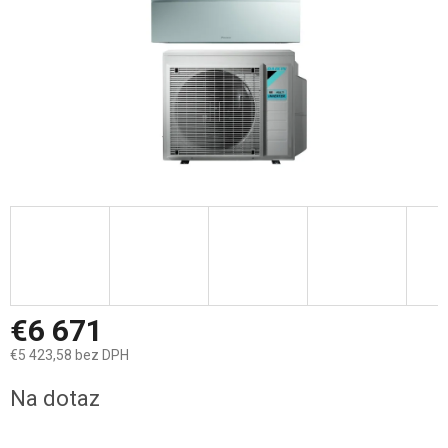
€6 671
€5 423,58 bez DPH
Jednotková
Na dotaz
cena: