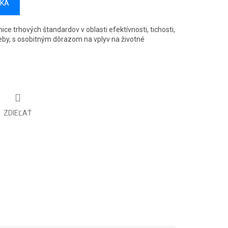
ÍKA
ce trhových štandardov v oblasti efektívnosti, tichosti,
reby, s osobitným dôrazom na vplyv na životné
ZDIEĽAŤ