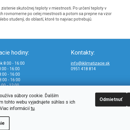
zistenie skutočnej teploty v miestnosti. Po určení teploty v
uch rovnomerne po celej miestnosti a potom sa prepne na vzor
bo studený, do oblastí, ktoré to najviac potrebujú.
acie hodiny:
Kontakty:
k 8:00 - 16:00
info@iklimatizacie.sk
:00 - 16:00
0951 418 814
:00 - 16:00
8:00 - 16:00
:00 - 12:00
oužíva súbory cookie. Ďalším
Odmietnuť
 tohto webu vyjadrujete súhlas s ich
Viac informácií
tu
.
ie
.
Upraviť nastavenie cookies