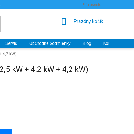
RANY OSOBNÝCH ÚDAJOV
HODNOTENIE OBCHODU
Prihlásenie
NÁKUPNÝ
Prázdny košík
KOŠÍK
Servis
Obchodné podmienky
Blog
Kontakty
+ 4,2 kW)
2,5 kW + 4,2 kW + 4,2 kW)