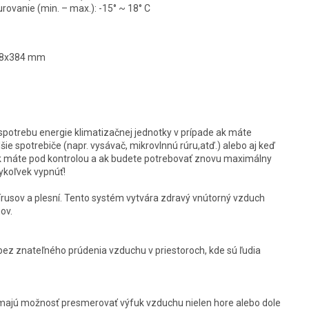
rovanie (min. – max.):
-15° ~ 18° C
958x384 mm
trebu energie klimatizačnej jednotky v prípade ak máte
ie spotrebiče (napr. vysávač, mikrovlnnú rúru,atď.) alebo aj keď
ak máte pod kontrolou a ak budete potrebovať znovu maximálny
ykoľvek vypnúť!
rusov a plesní. Tento systém vytvára zdravý vnútorný vzduch
ov.
z znateľného prúdenia vzduchu v priestoroch, kde sú ľudia
jú možnosť presmerovať výfuk vzduchu nielen hore alebo dole