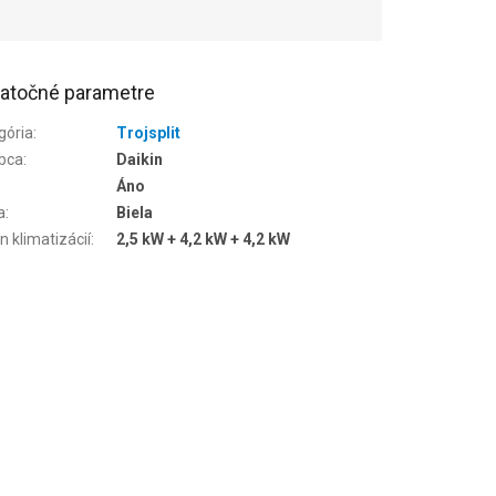
atočné parametre
gória
:
Trojsplit
bca
:
Daikin
Áno
a
:
Biela
n klimatizácií
:
2,5 kW + 4,2 kW + 4,2 kW