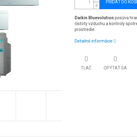
PRIDAŤ DO KOŠ
Daikin Bluevolution
posúva hrani
čistoty vzduchu a kontroly spot
prostredie.
Detailné informácie
TLAČ
OPÝTAŤ SA