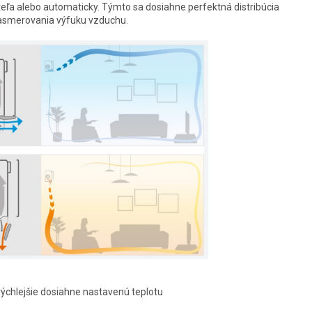
teľa alebo automaticky. Týmto sa dosiahne perfektná distribúcia
asmerovania výfuku vzduchu.
rýchlejšie dosiahne nastavenú teplotu