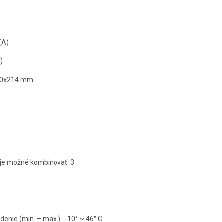
(A)
)
900x214 mm
 je možné kombinovať: 3
denie (min. – max.):
-10° ~ 46° C