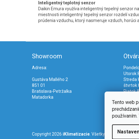
Inteligentný teplotný senzor
Daikin Emura využíva inteligentný tepelný senzor na 
miestnosti inteligentný tepelný senzor rozdelí vzd
prúdenia vzduchu, ktorý nasmeruje vzduch, horúci ale
Z
á
Showroom
Otvár
p
ä
Adresa:
Pondelo
t
Utorok 8
i
Gustáva Mallého 2
Streda 8
e
851 01
štvrtok 
Bratislava-Petržalka
Piatok 8
Matadorka
Tento web p
prechádzaním
používaním. 
Nastaven
Copyright 2026
iKlimatizacie
. Všetky práva vyhradené