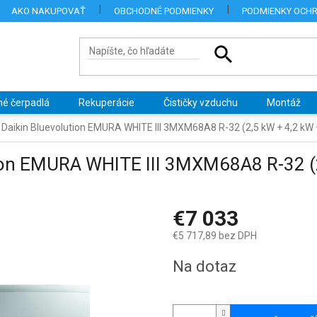
AKO NAKUPOVAŤ
OBCHODNÉ PODMIENKY
PODMIENKY OCH
né čerpadlá
Rekuperácie
Čističky vzduchu
Montáž
a Daikin Bluevolution EMURA WHITE III 3MXM68A8 R-32 (2,5 kW + 4,2 kW 
tion EMURA WHITE III 3MXM68A8 R-32 (
€7 033
€5 717,89 bez DPH
Jednotková
Na dotaz
cena: