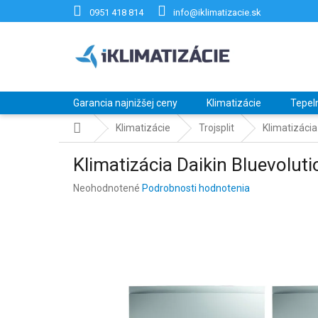
Prejsť
0951 418 814
info@iklimatizacie.sk
na
obsah
Garancia najnižšej ceny
Klimatizácie
Tepel
Domov
Klimatizácie
Trojsplit
Klimatizáci
Klimatizácia Daikin Bluevolu
Priemerné
Neohodnotené
Podrobnosti hodnotenia
hodnotenie
produktu
je
0,0
z
5
hviezdičiek.