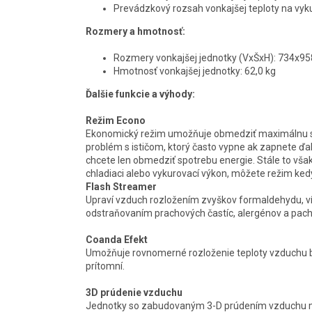
Prevádzkový rozsah vonkajšej teploty na vyku
Rozmery a hmotnosť:
Rozmery vonkajšej jednotky (VxŠxH): 734x
Hmotnosť vonkajšej jednotky: 62,0 kg
Ďalšie funkcie a výhody:
Režim Econo
Ekonomický režim umožňuje obmedziť maximálnu spo
problém s ističom, ktorý často vypne ak zapnete ďalš
chcete len obmedziť spotrebu energie. Stále to vš
chladiaci alebo vykurovací výkon, môžete režim ked
Flash Streamer
Upraví vzduch rozložením zvyškov formaldehydu, ví
odstraňovaním prachových častíc, alergénov a pach
Coanda Efekt
Umožňuje rovnomerné rozloženie teploty vzduchu be
prítomní.
3D prúdenie vzduchu
Jednotky so zabudovaným 3-D prúdením vzduchu ma