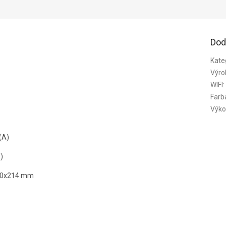
Dod
Kate
Výro
WIFI
:
Farb
Výko
(A)
)
900x214 mm