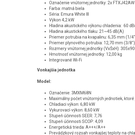
Označenie vnútornej jednotky: 2x FTXJ42AW
Farba: matná biela
Séria: Emura White III
Výkon 4,2 kW
Hladina akustického výkonu chladenia: 60 dB
Hladina akustického tlaku: 21~45 dB(A)
Priemer potrubia na kvapalinu: 6,35 mm (1/4"
Priemer plynového potrubia: 12,70 mm (3/8")
Rozmery vnútornej jednotky (VxŠxH): 305x
Hmotnosť vnútornej jednotky: 12,00 kg
Integrované Wi-Fi
Vonkajšia jednotka
Model:
Označenie:
3MXM68N
Maximálny počet vnútorných jednotiek, ktoré
Chladiaci výkon:
6,80 kW
Vykurovací-výkon: 8,60 kW
Stupeň účinnosti SEER: 7,76
Stupeň účinnosti SCOP: 4,09
Energetická trieda: A+++/A++
Prevádzkový rozsah vonkajšej teploty na chla