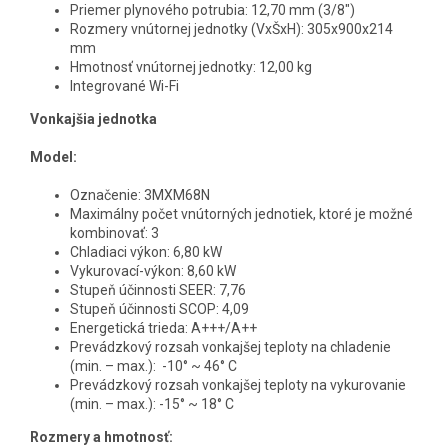
Priemer plynového potrubia: 12,70 mm (3/8")
Rozmery vnútornej jednotky (VxŠxH): 305x900x214
mm
Hmotnosť vnútornej jednotky: 12,00 kg
Integrované Wi-Fi
Vonkajšia jednotka
Model:
Označenie:
3MXM68N
Maximálny počet vnútorných jednotiek, ktoré je možné
kombinovať: 3
Chladiaci výkon:
6,80 kW
Vykurovací-výkon: 8,60 kW
Stupeň účinnosti SEER: 7,76
Stupeň účinnosti SCOP: 4,09
Energetická trieda: A+++/A++
Prevádzkový rozsah vonkajšej teploty na chladenie
(min. – max.):
-10° ~ 46° C
Prevádzkový rozsah vonkajšej teploty na vykurovanie
(min. – max.):
-15° ~ 18° C
Rozmery a hmotnosť: