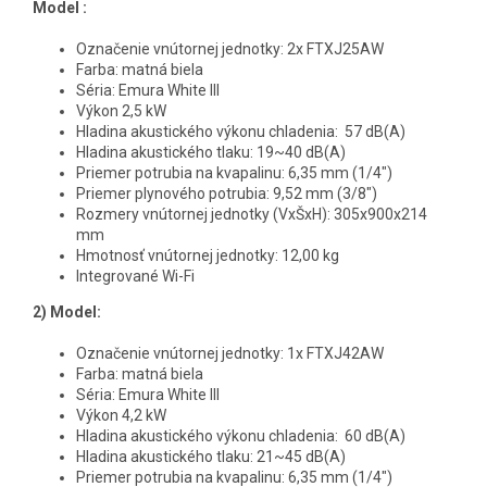
Model :
Označenie vnútornej jednotky: 2x FTXJ25AW
Farba: matná biela
Séria: Emura White III
Výkon 2,5 kW
Hladina akustického výkonu chladenia: 57 dB(A)
Hladina akustického tlaku: 19~40 dB(A)
Priemer potrubia na kvapalinu: 6,35 mm (1/4")
Priemer plynového potrubia: 9,52 mm (3/8")
Rozmery vnútornej jednotky (VxŠxH): 305x900x214
mm
Hmotnosť vnútornej jednotky: 12,00 kg
Integrované Wi-Fi
2)
Model:
Označenie vnútornej jednotky: 1x FTXJ42AW
Farba: matná biela
Séria: Emura White III
Výkon 4,2 kW
Hladina akustického výkonu chladenia: 60 dB(A)
Hladina akustického tlaku: 21~45 dB(A)
Priemer potrubia na kvapalinu: 6,35 mm (1/4")