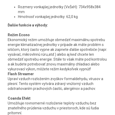
Rozmery vonkajšej jednotky (VxŠxH): 734x958x384
mm
Hmotnosť vonkajšej jednotky: 62,0 kg
Ďalšie funkcie a výhody:
Režim Econo
Ekonomický režim umožňuje obmedziť maximálnu spotrebu
energie klimatizačnej jednotky v prípade ak máte problém s
ističom, ktorý často vypne ak zapnete ďalšie spotrebiče (napr.
vysávač, mikrovlnnú rúru,atď.) alebo aj keď chcete len
obmedziť spotrebu energie. Stále to však máte pod kontrolou
a ak budete potrebovať znovu maximálny chladiaci alebo
vykurovací výkon, môžete režim kedykoľvek vypnúť!
Flash Streamer
Upraví vzduch rozložením zvyškov formaldehydu, vírusov a
plesní. Tento systém vytvára zdravý vnútorný vzduch
odstraňovaním prachových častíc, alergénov a pachov.
Coanda Efekt
Umožňuje rovnomerné rozloženie teploty vzduchu bez
znateľného prúdenia vzduchu v priestoroch, kde sú ľudia
prítomní.