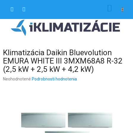
Prejsť
NÁKU
na
obsah
KOŠÍK
Klimatizácia Daikin Bluevolution
EMURA WHITE III 3MXM68A8 R-32
(2,5 kW + 2,5 kW + 4,2 kW)
Priemerné
Neohodnotené
Podrobnosti hodnotenia
hodnotenie
produktu
je
0,0
z
5
hviezdičiek.