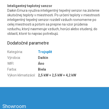
Inteligentný teplotný senzor
Daikin Emura využíva inteligentný tepelný senzor na zistenie
skutočnej teploty v miestnosti. Po určení teploty v miestnosti
inteligentný tepelný senzor rozdelí vzduch rovnomerne po
celej miestnosti a potom sa prepne na vzor prúdenia
vzduchu, ktorý nasmeruje vzduch, horúci alebo studený, do
oblastí, ktoré to najviac potrebujú.
Dodatočné parametre
Kategória
:
Trojsplit
Výrobca
:
Daikin
WIFI
:
Áno
Farba
:
Biela
Výkon klimatizácií
:
2,5 kW + 2,5 kW + 4,2 kW
Z
á
p
ä
Showroom