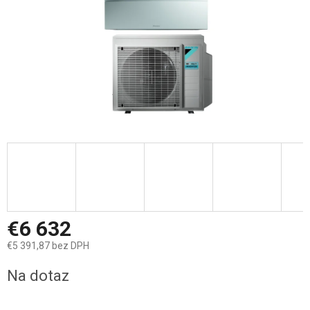
€6 632
€5 391,87 bez DPH
Jednotková
Na dotaz
cena: