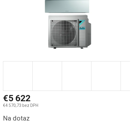
€5 622
€4 570,73 bez DPH
Jednotková
Na dotaz
cena: