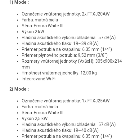
1) Model:
Označenie vnútornej jednotky: 2x FTXJ20AW
Farba: matná biela
Séria: Emura White III
Výkon 2 kW
Hladina akustického výkonu chladenia: 57 dB(A)
Hladina akustického tlaku: 19~39 dB(A)
Priemer potrubia na kvapalinu: 6,35 mm (1/4")
Priemer plynového potrubia: 9,52 mm (3/8")
Rozmery vnútornej jednotky (VxŠxH): 305x900x214
mm
Hmotnosť vnútornej jednotky: 12,00 kg
Integrované Wi-Fi
2) Model:
Označenie vnútornej jednotky: 1x FTXJ25AW
Farba: matná biela
Séria: Emura White III
Výkon 2,5 kW
Hladina akustického výkonu chladenia: 57 dB(A)
Hladina akustického tlaku: 19~40 dB(A)
Priemer potrubia na kvapalinu: 6,35 mm (1/4")