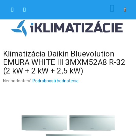
Prejsť
NÁKU
na
obsah
KOŠÍK
Klimatizácia Daikin Bluevolution
EMURA WHITE III 3MXM52A8 R-32
(2 kW + 2 kW + 2,5 kW)
Priemerné
Neohodnotené
Podrobnosti hodnotenia
hodnotenie
produktu
je
0,0
z
5
hviezdičiek.