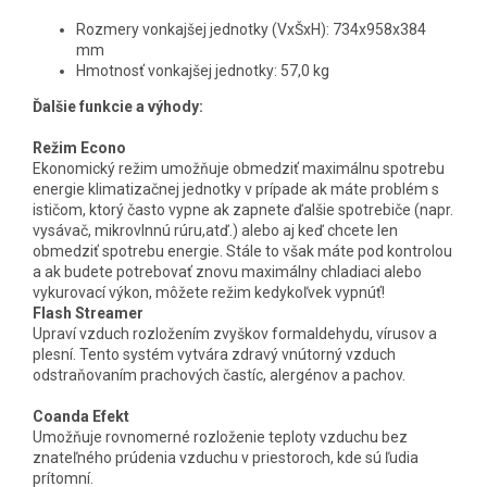
Rozmery vonkajšej jednotky (VxŠxH): 734x958x384
mm
Hmotnosť vonkajšej jednotky: 57,0 kg
Ďalšie funkcie a výhody:
Režim Econo
Ekonomický režim umožňuje obmedziť maximálnu spotrebu
energie klimatizačnej jednotky v prípade ak máte problém s
ističom, ktorý často vypne ak zapnete ďalšie spotrebiče (napr.
vysávač, mikrovlnnú rúru,atď.) alebo aj keď chcete len
obmedziť spotrebu energie. Stále to však máte pod kontrolou
a ak budete potrebovať znovu maximálny chladiaci alebo
vykurovací výkon, môžete režim kedykoľvek vypnúť!
Flash Streamer
Upraví vzduch rozložením zvyškov formaldehydu, vírusov a
plesní. Tento systém vytvára zdravý vnútorný vzduch
odstraňovaním prachových častíc, alergénov a pachov.
Coanda Efekt
Umožňuje rovnomerné rozloženie teploty vzduchu bez
znateľného prúdenia vzduchu v priestoroch, kde sú ľudia
prítomní.