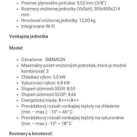
Priemer plynového potrubia: 9,52 mm (3/8")
Rozmery vnútornej jednotky (VxŠxH): 305x900x214
mm
Hmotnosť vnútornej jednotky: 12,00 kg
Integrované Wi-Fi
Vonkajšia jednotka
Model:
Označenie:
3MXM52N
Maximálny počet vnútorných jednotiek, ktoré je možné
kombinovať: 3
Chladiaci výkon:
5,0 kW
Vykurovací-výkon: 6,8 kW
Stupeň účinnosti SEER: 8,50
Stupeň účinnosti SCOP: 4,66
Energetická trieda: A+++/A++
Prevádzkový rozsah vonkajšej teploty na chladenie
(min. – max.):
-10° ~ 46° C
Prevádzkový rozsah vonkajšej teploty na vykurovanie
(min. – max.):
-15° ~ 18° C
Rozmery a hmotnosť: