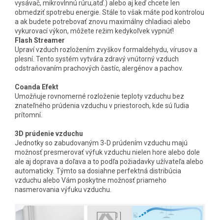
vysávač, mikrovlnnú rúru,atď.) alebo aj keď chcete len
obmedziť spotrebu energie. Stále to však máte pod kontrolou
a ak budete potrebovať znovu maximálny chladiaci alebo
vykurovací výkon, môžete režim kedykoľvek vypnúť!
Flash Streamer
Upraví vzduch rozložením zvyškov formaldehydu, vírusov a
plesní. Tento systém vytvára zdravý vnútorný vzduch
odstraňovaním prachových častíc, alergénov a pachov.
Coanda Efekt
Umožňuje rovnomerné rozloženie teploty vzduchu bez
znateľného prúdenia vzduchu v priestoroch, kde sú ľudia
prítomní.
3D prúdenie vzduchu
Jednotky so zabudovaným 3-D prúdením vzduchu majú
možnosť presmerovať výfuk vzduchu nielen hore alebo dole
ale aj doprava a doľava a to podľa požiadavky užívateľa alebo
automaticky. Týmto sa dosiahne perfektná distribúcia
vzduchu alebo Vám poskytne možnosť priameho
nasmerovania výfuku vzduchu.