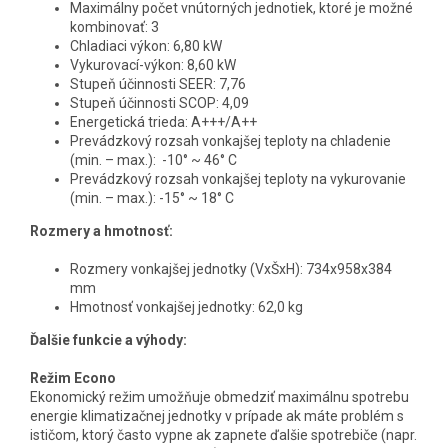
Maximálny počet vnútorných jednotiek, ktoré je možné
kombinovať: 3
Chladiaci výkon:
6,80 kW
Vykurovací-výkon: 8,60 kW
Stupeň účinnosti SEER: 7,76
Stupeň účinnosti SCOP: 4,09
Energetická trieda: A+++/A++
Prevádzkový rozsah vonkajšej teploty na chladenie
(min. – max.):
-10° ~ 46° C
Prevádzkový rozsah vonkajšej teploty na vykurovanie
(min. – max.):
-15° ~ 18° C
Rozmery a hmotnosť:
Rozmery vonkajšej jednotky (VxŠxH): 734x958x384
mm
Hmotnosť vonkajšej jednotky: 62,0 kg
Ďalšie funkcie a výhody:
Režim Econo
Ekonomický režim umožňuje obmedziť maximálnu spotrebu
energie klimatizačnej jednotky v prípade ak máte problém s
ističom, ktorý často vypne ak zapnete ďalšie spotrebiče (napr.