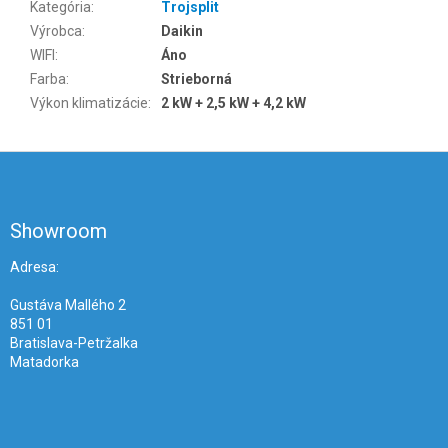
Kategória
:
Trojsplit
Výrobca
:
Daikin
WIFI
:
Áno
Farba
:
Strieborná
Výkon klimatizácie
:
2 kW + 2,5 kW + 4,2 kW
Z
á
p
ä
Showroom
t
i
Adresa:
e
Gustáva Mallého 2
851 01
Bratislava-Petržalka
Matadorka