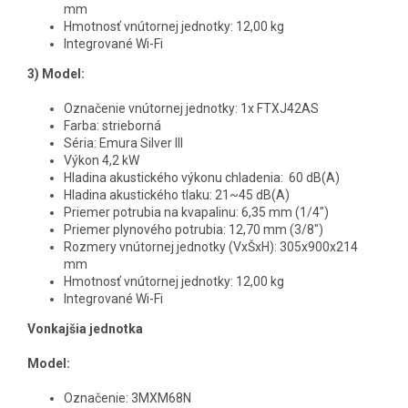
mm
Hmotnosť vnútornej jednotky: 12,00 kg
Integrované Wi-Fi
3)
Model:
Označenie vnútornej jednotky: 1x FTXJ42AS
Farba: strieborná
Séria: Emura Silver III
Výkon 4,2 kW
Hladina akustického výkonu chladenia: 60 dB(A)
Hladina akustického tlaku: 21~45 dB(A)
Priemer potrubia na kvapalinu: 6,35 mm (1/4")
Priemer plynového potrubia: 12,70 mm (3/8")
Rozmery vnútornej jednotky (VxŠxH): 305x900x214
mm
Hmotnosť vnútornej jednotky: 12,00 kg
Integrované Wi-Fi
Vonkajšia jednotka
Model:
Označenie:
3MXM68N