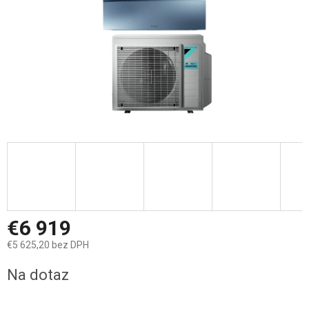
€6 919
€5 625,20 bez DPH
Jednotková
Na dotaz
cena: