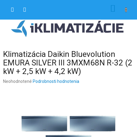
Prejsť
NÁKU
na
obsah
KOŠÍK
Klimatizácia Daikin Bluevolution
EMURA SILVER III 3MXM68N R-32 (2
kW + 2,5 kW + 4,2 kW)
Priemerné
Neohodnotené
Podrobnosti hodnotenia
hodnotenie
produktu
je
0,0
z
5
hviezdičiek.