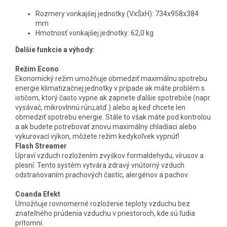
Rozmery vonkajšej jednotky (VxŠxH): 734x958x384
mm
Hmotnosť vonkajšej jednotky: 62,0 kg
Ďalšie funkcie a výhody:
Režim Econo
Ekonomický režim umožňuje obmedziť maximálnu spotrebu
energie klimatizačnej jednotky v prípade ak máte problém s
ističom, ktorý často vypne ak zapnete ďalšie spotrebiče (napr.
vysávač, mikrovlnnú rúru,atď.) alebo aj keď chcete len
obmedziť spotrebu energie. Stále to však máte pod kontrolou
a ak budete potrebovať znovu maximálny chladiaci alebo
vykurovací výkon, môžete režim kedykoľvek vypnúť!
Flash Streamer
Upraví vzduch rozložením zvyškov formaldehydu, vírusov a
plesní. Tento systém vytvára zdravý vnútorný vzduch
odstraňovaním prachových častíc, alergénov a pachov.
Coanda Efekt
Umožňuje rovnomerné rozloženie teploty vzduchu bez
znateľného prúdenia vzduchu v priestoroch, kde sú ľudia
prítomní.