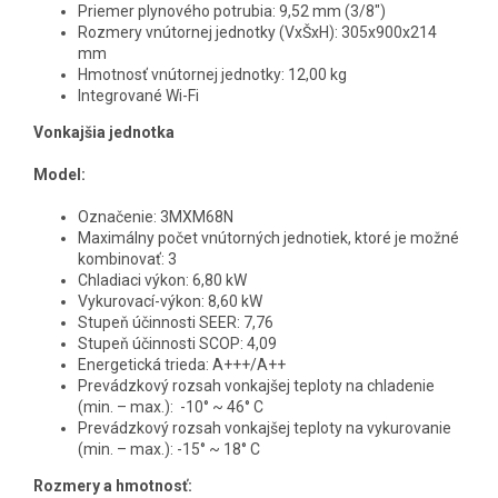
Priemer plynového potrubia: 9,52 mm (3/8")
Rozmery vnútornej jednotky (VxŠxH): 305x900x214
mm
Hmotnosť vnútornej jednotky: 12,00 kg
Integrované Wi-Fi
Vonkajšia jednotka
Model:
Označenie:
3MXM68N
Maximálny počet vnútorných jednotiek, ktoré je možné
kombinovať: 3
Chladiaci výkon:
6,80 kW
Vykurovací-výkon: 8,60 kW
Stupeň účinnosti SEER: 7,76
Stupeň účinnosti SCOP: 4,09
Energetická trieda: A+++/A++
Prevádzkový rozsah vonkajšej teploty na chladenie
(min. – max.):
-10° ~ 46° C
Prevádzkový rozsah vonkajšej teploty na vykurovanie
(min. – max.):
-15° ~ 18° C
Rozmery a hmotnosť: