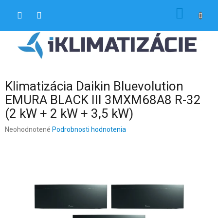
Prejsť
NÁKU
na
obsah
KOŠÍK
Klimatizácia Daikin Bluevolution
EMURA BLACK III 3MXM68A8 R-32
(2 kW + 2 kW + 3,5 kW)
Priemerné
Neohodnotené
Podrobnosti hodnotenia
hodnotenie
produktu
je
0,0
z
5
hviezdičiek.