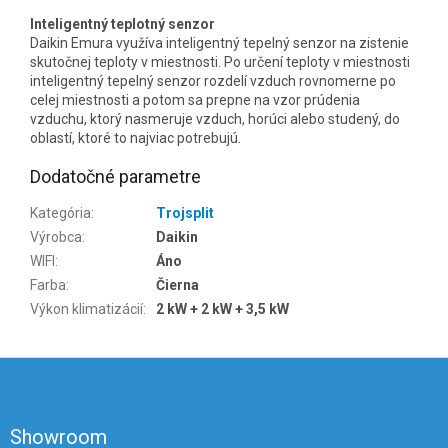
Inteligentný teplotný senzor
Daikin Emura využíva inteligentný tepelný senzor na zistenie
skutočnej teploty v miestnosti. Po určení teploty v miestnosti
inteligentný tepelný senzor rozdelí vzduch rovnomerne po
celej miestnosti a potom sa prepne na vzor prúdenia
vzduchu, ktorý nasmeruje vzduch, horúci alebo studený, do
oblastí, ktoré to najviac potrebujú.
Dodatočné parametre
Kategória
:
Trojsplit
Výrobca
:
Daikin
WIFI
:
Áno
Farba
:
Čierna
Výkon klimatizácií
:
2 kW + 2 kW + 3,5 kW
Z
á
p
ä
Showroom