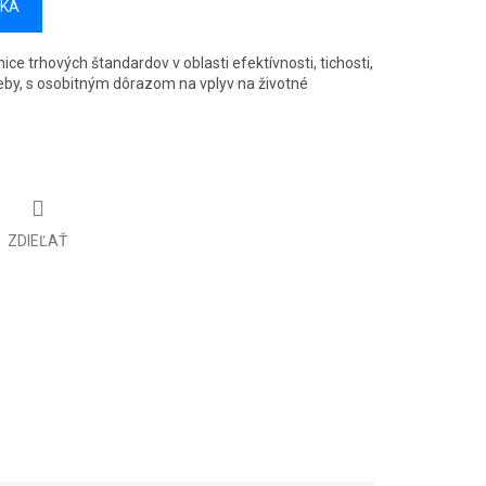
ÍKA
ce trhových štandardov v oblasti efektívnosti, tichosti,
reby, s osobitným dôrazom na vplyv na životné
ZDIEĽAŤ