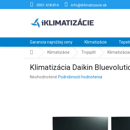
Prejsť
0951 418 814
info@iklimatizacie.sk
na
obsah
Garancia najnižšej ceny
Klimatizácie
Tepel
Domov
Klimatizácie
Trojsplit
Klimatizáci
Klimatizácia Daikin Bluevolu
Priemerné
Neohodnotené
Podrobnosti hodnotenia
hodnotenie
produktu
je
0,0
z
5
hviezdičiek.