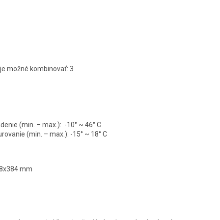
 je možné kombinovať: 3
denie (min. – max.):
-10° ~ 46° C
rovanie (min. – max.):
-15° ~ 18° C
958x384 mm