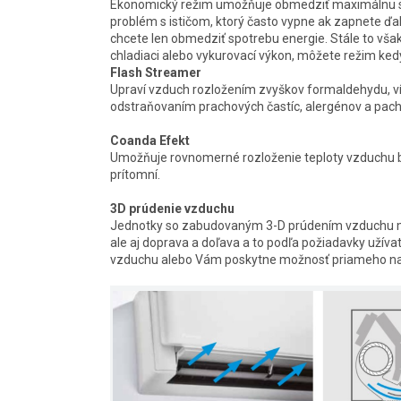
Ekonomický režim umožňuje obmedziť maximálnu spo
problém s ističom, ktorý často vypne ak zapnete ďalš
chcete len obmedziť spotrebu energie. Stále to vš
chladiaci alebo vykurovací výkon, môžete režim ked
Flash Streamer
Upraví vzduch rozložením zvyškov formaldehydu, ví
odstraňovaním prachových častíc, alergénov a pach
Coanda Efekt
Umožňuje rovnomerné rozloženie teploty vzduchu be
prítomní.
3D prúdenie vzduchu
Jednotky so zabudovaným 3-D prúdením vzduchu ma
ale aj doprava a doľava a to podľa požiadavky užíva
vzduchu alebo Vám poskytne možnosť priameho n