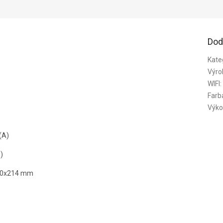
Dod
Kate
Výro
WIFI
:
Farb
Výko
(A)
)
900x214 mm