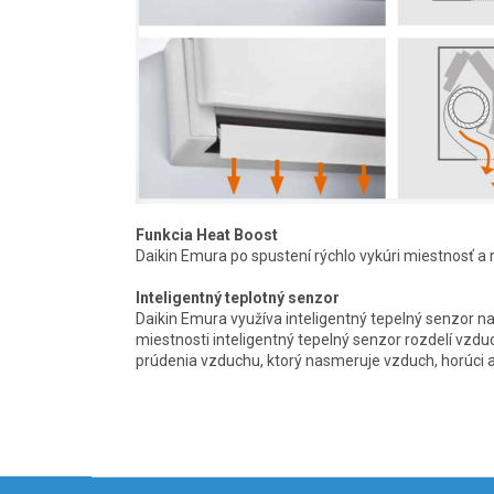
Funkcia Heat Boost
Daikin Emura po spustení rýchlo vykúri miestnosť a 
Inteligentný teplotný senzor
Daikin Emura využíva inteligentný tepelný senzor na 
miestnosti inteligentný tepelný senzor rozdelí vzd
prúdenia vzduchu, ktorý nasmeruje vzduch, horúci ale
Z