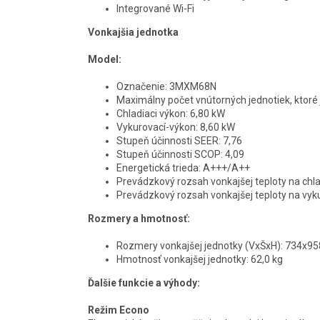
Integrované Wi-Fi
Vonkajšia jednotka
Model:
Označenie:
3MXM68N
Maximálny počet vnútorných jednotiek, ktoré
Chladiaci výkon:
6,80 kW
Vykurovací-výkon: 8,60 kW
Stupeň účinnosti SEER: 7,76
Stupeň účinnosti SCOP: 4,09
Energetická trieda: A+++/A++
Prevádzkový rozsah vonkajšej teploty na chla
Prevádzkový rozsah vonkajšej teploty na vyku
Rozmery a hmotnosť:
Rozmery vonkajšej jednotky (VxŠxH): 734x
Hmotnosť vonkajšej jednotky: 62,0 kg
Ďalšie funkcie a výhody:
Režim Econo