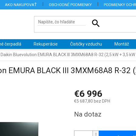
AKO NAKUPOVAŤ
OBCHODNÉ PODMIENKY
PODMIENKY OCH
né čerpadlá
Rekuperácie
Čističky vzduchu
Montáž
a Daikin Bluevolution EMURA BLACK III 3MXM68A8 R-32 (2,5 kW + 3,5 kW 
tion EMURA BLACK III 3MXM68A8 R-32 (
€6 996
€5 687,80 bez DPH
Jednotková
Na dotaz
cena: