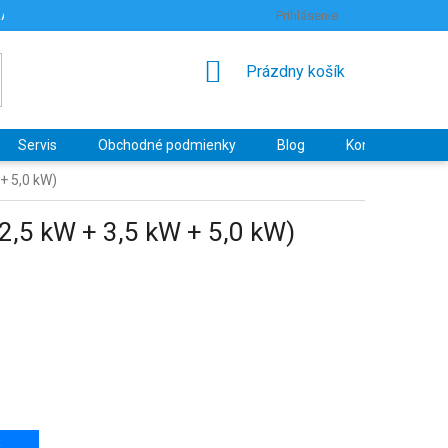
RANY OSOBNÝCH ÚDAJOV
HODNOTENIE OBCHODU
Prihlásenie
NÁKUPNÝ
Prázdny košík
KOŠÍK
Servis
Obchodné podmienky
Blog
Kontakty
+ 5,0 kW)
2,5 kW + 3,5 kW + 5,0 kW)