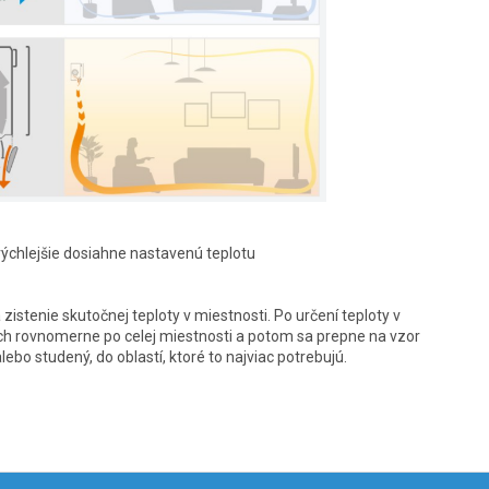
rýchlejšie dosiahne nastavenú teplotu
zistenie skutočnej teploty v miestnosti. Po určení teploty v
uch rovnomerne po celej miestnosti a potom sa prepne na vzor
bo studený, do oblastí, ktoré to najviac potrebujú.