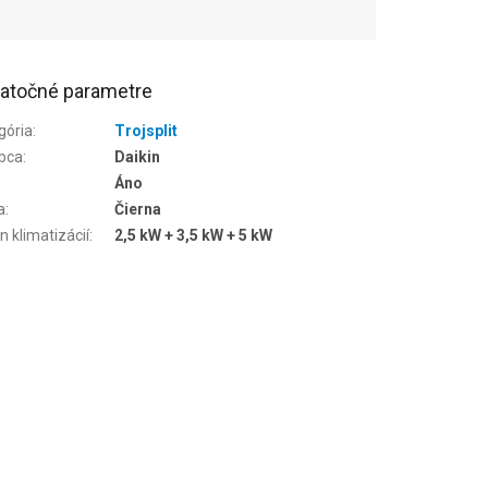
atočné parametre
gória
:
Trojsplit
bca
:
Daikin
Áno
a
:
Čierna
n klimatizácií
:
2,5 kW + 3,5 kW + 5 kW