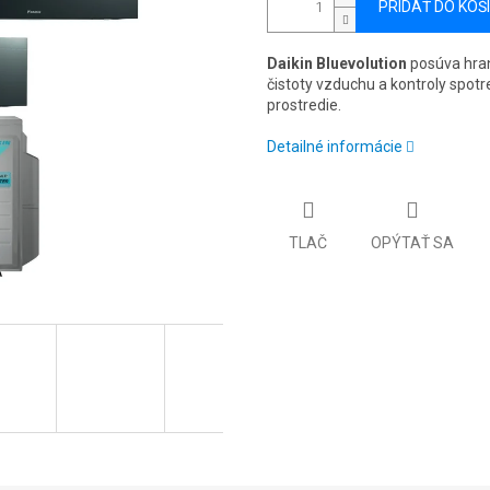
PRIDAŤ DO KOŠ
Daikin Bluevolution
posúva hrani
čistoty vzduchu a kontroly spot
prostredie.
Detailné informácie
TLAČ
OPÝTAŤ SA