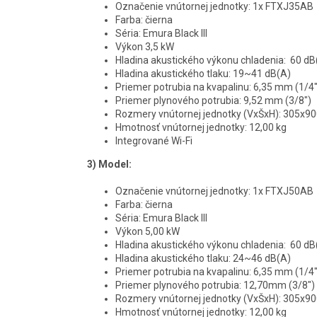
Označenie vnútornej jednotky: 1x FTXJ35AB
Farba: čierna
Séria: Emura Black III
Výkon 3,5 kW
Hladina akustického výkonu chladenia: 60 dB
Hladina akustického tlaku: 19~41 dB(A)
Priemer potrubia na kvapalinu: 6,35 mm (1/4"
Priemer plynového potrubia: 9,52 mm (3/8")
Rozmery vnútornej jednotky (VxŠxH): 305x
Hmotnosť vnútornej jednotky: 12,00 kg
Integrované Wi-Fi
3)
Model:
Označenie vnútornej jednotky: 1x FTXJ50AB
Farba: čierna
Séria: Emura Black III
Výkon 5,00 kW
Hladina akustického výkonu chladenia: 60 dB
Hladina akustického tlaku: 24~46 dB(A)
Priemer potrubia na kvapalinu: 6,35 mm (1/4"
Priemer plynového potrubia: 12,70mm (3/8")
Rozmery vnútornej jednotky (VxŠxH): 305x
Hmotnosť vnútornej jednotky: 12,00 kg