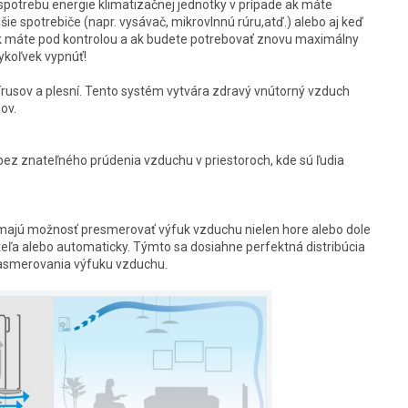
trebu energie klimatizačnej jednotky v prípade ak máte
ie spotrebiče (napr. vysávač, mikrovlnnú rúru,atď.) alebo aj keď
ak máte pod kontrolou a ak budete potrebovať znovu maximálny
ykoľvek vypnúť!
rusov a plesní. Tento systém vytvára zdravý vnútorný vzduch
ov.
z znateľného prúdenia vzduchu v priestoroch, kde sú ľudia
jú možnosť presmerovať výfuk vzduchu nielen hore alebo dole
teľa alebo automaticky. Týmto sa dosiahne perfektná distribúcia
asmerovania výfuku vzduchu.