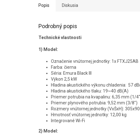
Popis
Diskusia
Podrobný popis
Technické vlastnosti
1) Model:
Označenie vnútornej jednotky: 1x FTXJ25AB
Farba: čierna
Séria: Emura Black III
Výkon 2,5 kW
Hladina akustického výkonu chladenia: 57 dB
Hladina akustického tlaku: 19~40 dB(A)
Priemer potrubia na kvapalinu: 6,35 mm (1/4"
Priemer plynového potrubia: 9,52 mm (3/8")
Rozmery vnútornej jednotky (VxŠxH): 305x
Hmotnosť vnútornej jednotky: 12,00 kg
Integrované Wi-Fi
2) Model: