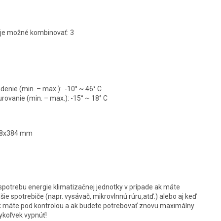
 je možné kombinovať: 3
denie (min. – max.):
-10° ~ 46° C
rovanie (min. – max.):
-15° ~ 18° C
958x384 mm
trebu energie klimatizačnej jednotky v prípade ak máte
ie spotrebiče (napr. vysávač, mikrovlnnú rúru,atď.) alebo aj keď
ak máte pod kontrolou a ak budete potrebovať znovu maximálny
ykoľvek vypnúť!