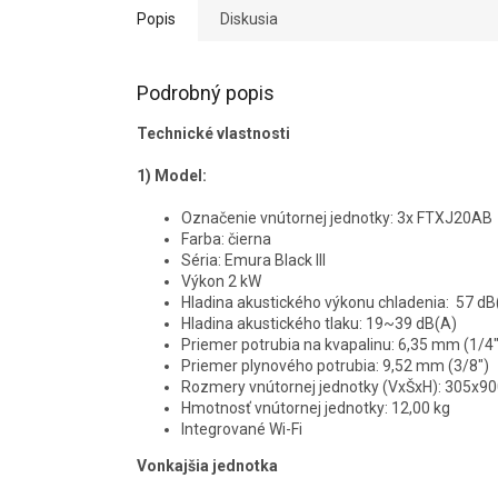
Popis
Diskusia
Podrobný popis
Technické vlastnosti
1)
Model:
Označenie vnútornej jednotky: 3x FTXJ20AB
Farba: čierna
Séria: Emura Black III
Výkon 2 kW
Hladina akustického výkonu chladenia: 57 dB
Hladina akustického tlaku: 19~39 dB(A)
Priemer potrubia na kvapalinu: 6,35 mm (1/4"
Priemer plynového potrubia: 9,52 mm (3/8")
Rozmery vnútornej jednotky (VxŠxH): 305x
Hmotnosť vnútornej jednotky: 12,00 kg
Integrované Wi-Fi
Vonkajšia jednotka