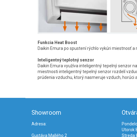
Funkcia Heat Boost
Daikin Emura po spustení rýchlo vykúri miestnosť a 
Inteligentný teplotný senzor
Daikin Emura využíva inteligentný tepelný senzor na 
miestnosti inteligentný tepelný senzor rozdelí vzd
prúdenia vzduchu, ktorý nasmeruje vzduch, horúci ale
Z
á
Showroom
Otvár
p
ä
Adresa:
Pondelo
t
Utorok 8
i
Gustáva Mallého 2
Streda 8