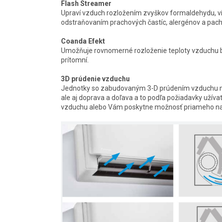
Flash Streamer
Upraví vzduch rozložením zvyškov formaldehydu, ví
odstraňovaním prachových častíc, alergénov a pach
Coanda Efekt
Umožňuje rovnomerné rozloženie teploty vzduchu be
prítomní.
3D prúdenie vzduchu
Jednotky so zabudovaným 3-D prúdením vzduchu ma
ale aj doprava a doľava a to podľa požiadavky užíva
vzduchu alebo Vám poskytne možnosť priameho n