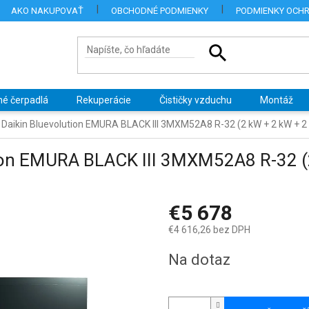
AKO NAKUPOVAŤ
OBCHODNÉ PODMIENKY
PODMIENKY OCH
né čerpadlá
Rekuperácie
Čističky vzduchu
Montáž
a Daikin Bluevolution EMURA BLACK III 3MXM52A8 R-32 (2 kW + 2 kW + 2
ution EMURA BLACK III 3MXM52A8 R-32 (
€5 678
€4 616,26 bez DPH
Jednotková
Na dotaz
cena: