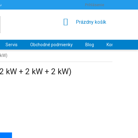
RANY OSOBNÝCH ÚDAJOV
HODNOTENIE OBCHODU
Prihlásenie
NÁKUPNÝ
Prázdny košík
KOŠÍK
Servis
Obchodné podmienky
Blog
Kontakty
 kW)
2 kW + 2 kW + 2 kW)