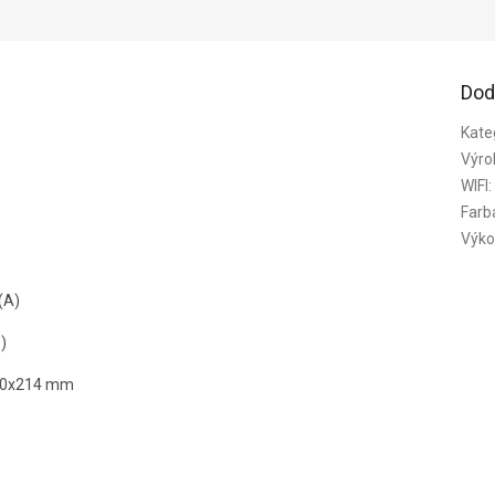
Dod
Kate
Výro
WIFI
:
Farb
Výko
(A)
)
900x214 mm