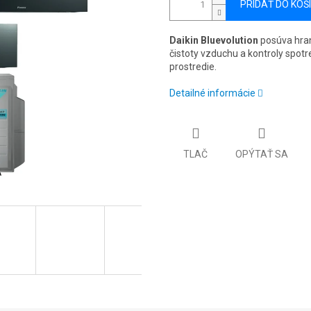
PRIDAŤ DO KOŠ
Daikin Bluevolution
posúva hrani
čistoty vzduchu a kontroly spot
prostredie.
Detailné informácie
TLAČ
OPÝTAŤ SA