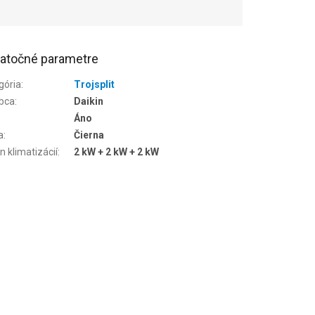
atočné parametre
gória
:
Trojsplit
bca
:
Daikin
Áno
a
:
Čierna
n klimatizácií
:
2 kW + 2 kW + 2 kW