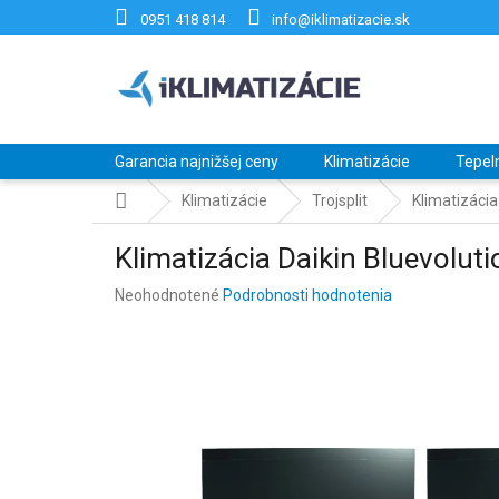
Prejsť
0951 418 814
info@iklimatizacie.sk
na
obsah
Garancia najnižšej ceny
Klimatizácie
Tepel
Domov
Klimatizácie
Trojsplit
Klimatizáci
Klimatizácia Daikin Bluevol
Priemerné
Neohodnotené
Podrobnosti hodnotenia
hodnotenie
produktu
je
0,0
z
5
hviezdičiek.