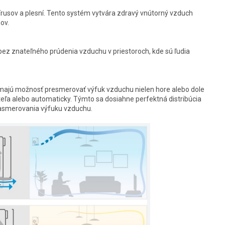
rusov a plesní. Tento systém vytvára zdravý vnútorný vzduch
ov.
z znateľného prúdenia vzduchu v priestoroch, kde sú ľudia
jú možnosť presmerovať výfuk vzduchu nielen hore alebo dole
teľa alebo automaticky. Týmto sa dosiahne perfektná distribúcia
asmerovania výfuku vzduchu.