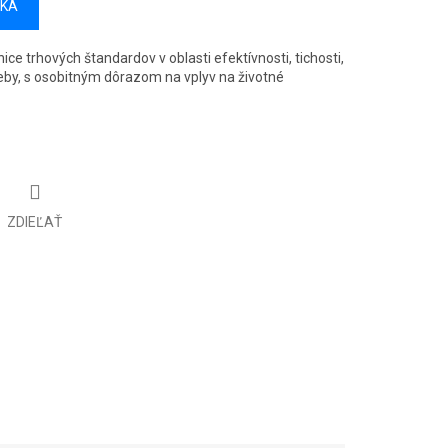
ÍKA
ce trhových štandardov v oblasti efektívnosti, tichosti,
reby, s osobitným dôrazom na vplyv na životné
ZDIEĽAŤ