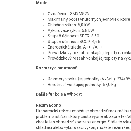
Model:
Označenie:
3MXM52N
Maximálny počet vnútorných jednotiek, ktoré
Chladiaci výkon:
5,0 kW
Vykurovací-výkon: 6,8 kW
Stupeň účinnosti SEER: 8,50
Stupeň účinnosti SCOP: 4,66
Energetická trieda: A+++/A++
Prevádzkový rozsah vonkajšej teploty na chla
Prevádzkový rozsah vonkajšej teploty na vyku
Rozmery a hmotnosť:
Rozmery vonkajšej jednotky (VxŠxH): 734x
Hmotnosť vonkajšej jednotky: 57,0 kg
Ďalšie funkcie a výhody:
Režim Econo
Ekonomický režim umožňuje obmedziť maximálnu spo
problém s ističom, ktorý často vypne ak zapnete ďalš
chcete len obmedziť spotrebu energie. Stále to vš
chladiaci alebo vykurovací výkon, môžete režim ked