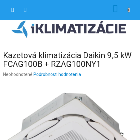
Prejsť
NÁKU
na
obsah
KOŠÍK
Kazetová klimatizácia Daikin 9,5 kW
FCAG100B + RZAG100NY1
Priemerné
Neohodnotené
Podrobnosti hodnotenia
hodnotenie
produktu
je
0,0
z
5
hviezdičiek.