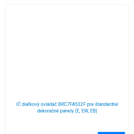
IČ diaľkový ovládač BRC7FA532F pre štandardné
dekoračné panely (E, EW, EB)