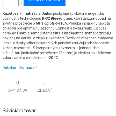
PRIDAŤ DO KOŠÍKA
Kazetová klimatizácia Daikin
poskytuje špičkovú energetickú
účinnosť s technológiou
R-32 Bluevolution
, ktorá znižuje dopad na
životné prostredie o
68 %
oproti R-410A. Ponúka variabilnú teplotu
chladiva pre optimálnu sezónnu účinnosť a rýchlu reakciu počas
horúčav. Funkcia samočistenia filtra a inteligentné snímače znižujú
náklady na údržbu a zlepšujú komfort. Flexibilné možnosti ovládania
lamiel a široký výber dekoračných panelov zaručujú prispôsobenie
každej miestnosti. S kompaktnými rozmermi a jednoduchou
inštaláciou (inštalačné prevýšenie 214 mm) je ideálna na efektívne
vykurovanie a chladenie do
-20 °C
.
Detailné informácie
OPÝTAŤ SA
ZDIEĽAŤ
Súvisiaci tovar