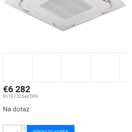
€6 282
€5 107,32 bez DPH
Jednotková
Na dotaz
cena: