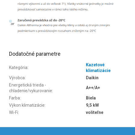
Dodatočné parametre
Kazetové
Kategória
:
klimatizácie
Výrobca
:
Daikin
Energetická trieda -
A++/A+
chladenie/vykurovanie
:
Farba
:
Biela
Výkon klimatizácie
:
9,5 kW
Wi-Fi
:
voliteľne
Z