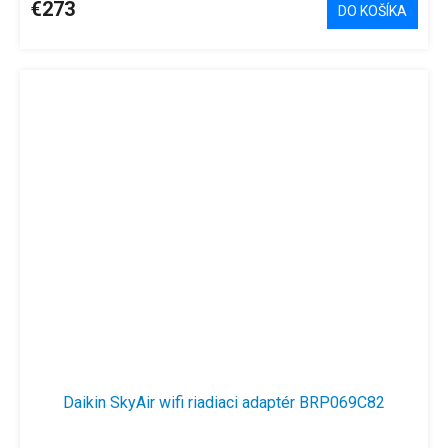
€273
DO KOŠÍKA
Daikin SkyAir wifi riadiaci adaptér BRP069C82