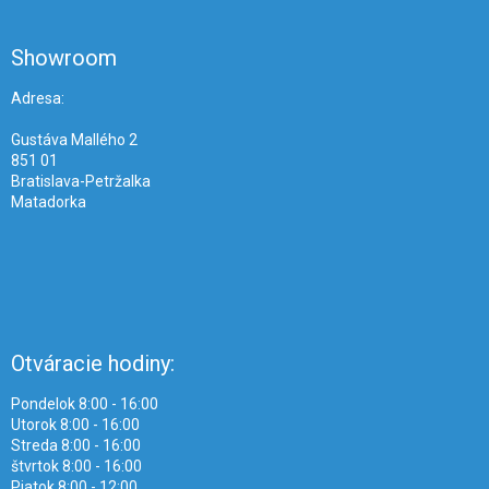
á
p
ä
Showroom
t
i
Adresa:
e
Gustáva Mallého 2
851 01
Bratislava-Petržalka
Matadorka
Otváracie hodiny:
Pondelok 8:00 - 16:00
Utorok 8:00 - 16:00
Streda 8:00 - 16:00
štvrtok 8:00 - 16:00
Piatok 8:00 - 12:00