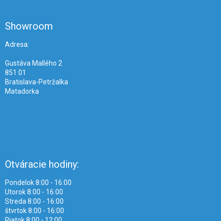
á
p
ä
Showroom
t
i
Adresa:
e
Gustáva Mallého 2
851 01
Bratislava-Petržalka
Matadorka
Otváracie hodiny:
Pondelok 8:00 - 16:00
Utorok 8:00 - 16:00
Streda 8:00 - 16:00
štvrtok 8:00 - 16:00
Piatok 8:00 - 12:00