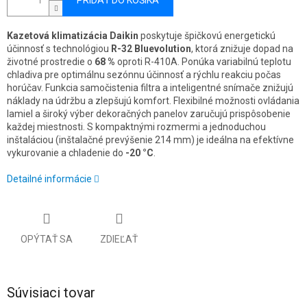
PRIDAŤ DO KOŠÍKA
Kazetová klimatizácia Daikin
poskytuje špičkovú energetickú
účinnosť s technológiou
R-32 Bluevolution
, ktorá znižuje dopad na
životné prostredie o
68 %
oproti R-410A. Ponúka variabilnú teplotu
chladiva pre optimálnu sezónnu účinnosť a rýchlu reakciu počas
horúčav. Funkcia samočistenia filtra a inteligentné snímače znižujú
náklady na údržbu a zlepšujú komfort. Flexibilné možnosti ovládania
lamiel a široký výber dekoračných panelov zaručujú prispôsobenie
každej miestnosti. S kompaktnými rozmermi a jednoduchou
inštaláciou (inštalačné prevýšenie 214 mm) je ideálna na efektívne
vykurovanie a chladenie do
-20 °C
.
Detailné informácie
OPÝTAŤ SA
ZDIEĽAŤ
Súvisiaci tovar