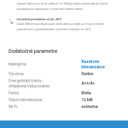
Dodatočné parametre
Kazetové
Kategória
:
klimatizácie
Výrobca
:
Daikin
Energetická trieda -
A++/A+
chladenie/vykurovanie
:
Farba
:
Biela
Výkon klimatizácie
:
12 kW
Wi-Fi
:
voliteľne
Z