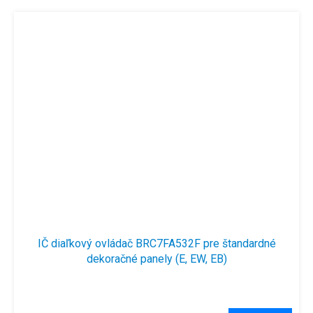
IČ diaľkový ovládač BRC7FA532F pre štandardné
dekoračné panely (E, EW, EB)