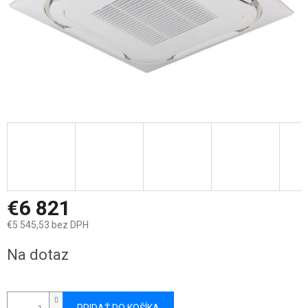
€6 821
€5 545,53 bez DPH
Jednotková
Na dotaz
cena: