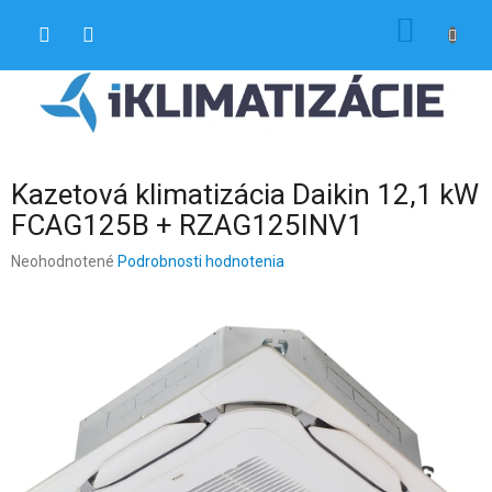
Prejsť
NÁKU
na
obsah
KOŠÍK
Kazetová klimatizácia Daikin 12,1 kW
FCAG125B + RZAG125INV1
Priemerné
Neohodnotené
Podrobnosti hodnotenia
hodnotenie
produktu
je
0,0
z
5
hviezdičiek.