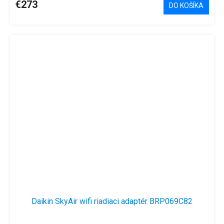
€273
DO KOŠÍKA
Daikin SkyAir wifi riadiaci adaptér BRP069C82