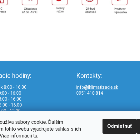
acie hodiny:
Kontakty:
k 8:00 - 16:00
info@iklimatizacie.sk
:00 - 16:00
0951 418 814
:00 - 16:00
8:00 - 16:00
:00 - 12:00
oužíva súbory cookie. Ďalším
Odmietnuť
 tohto webu vyjadrujete súhlas s ich
Viac informácií
tu
.