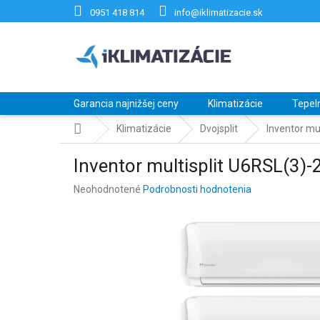
Prejsť
0951 418 814
info@iklimatizacie.sk
na
obsah
Garancia najnižšej ceny
Klimatizácie
Tepel
Domov
Klimatizácie
Dvojsplit
Inventor mu
Inventor multisplit U6RSL(3)-
Priemerné
Neohodnotené
Podrobnosti hodnotenia
hodnotenie
produktu
je
0,0
z
5
hviezdičiek.