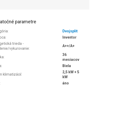
atočné parametre
gória
:
Dvojsplit
bca
:
Inventor
etická trieda -
A++/A+
denie/vykurovanie
:
36
ka
:
mesiacov
a
:
Biela
2,5 kW + 5
n klimatizácií
:
kW
:
áno