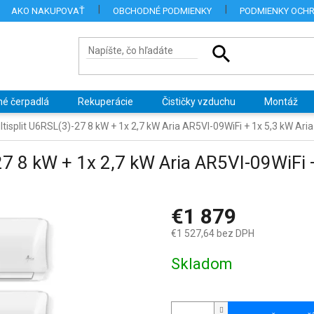
AKO NAKUPOVAŤ
OBCHODNÉ PODMIENKY
PODMIENKY OCH
né čerpadlá
Rekuperácie
Čističky vzduchu
Montáž
ltisplit U6RSL(3)-27 8 kW + 1x 2,7 kW Aria AR5VI-09WiFi + 1x 5,3 kW Ari
27 8 kW + 1x 2,7 kW Aria AR5VI-09WiFi 
€1 879
€1 527,64 bez DPH
Jednotková
Skladom
cena: