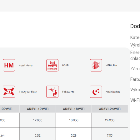
Dod
Kate
Výro
Energ
chla
Záru
Farb
Výko
Wi-Fi