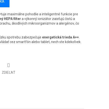
ÍKA
tuje maximálne pohodlie a inteligentné funkcie pre
ný HEPA filter
a výkonný ionizátor zaisťujú čistú a
rachu, škodlivých mikroorganizmov a alergénov, čo
nízku spotrebu zabezpečuje
energetická trieda A++
.
ládať cez smartfón alebo tablet, nech ste kdekoľvek.
ZDIEĽAŤ