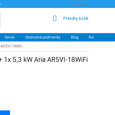
RANY OSOBNÝCH ÚDAJOV
HODNOTENIE OBCHODU
Prihlásenie
NÁKUPNÝ
Prázdny košík
KOŠÍK
Servis
Obchodné podmienky
Blog
Kontakty
a AR5VI-18WiFi
+ 1x 5,3 kW Aria AR5VI-18WiFi