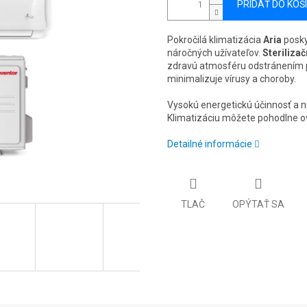
PRIDAŤ DO KOŠ
Pokročilá klimatizácia
Aria
posky
náročných užívateľov.
Sterilizač
zdravú atmosféru odstránením p
minimalizuje vírusy a choroby.
Vysokú energetickú účinnosť a 
Klimatizáciu môžete pohodlne ov
Detailné informácie
TLAČ
OPÝTAŤ SA