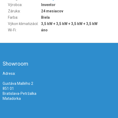
Výrobca
:
Inventor
Záruka
:
24 mesiacov
Farba
:
Biela
Výkon klimatizácií
:
3,5 kW + 3,5 kW + 3,5 kW + 3,5 kW
Wi-Fi
:
áno
Z
á
p
ä
Showroom
t
i
Adresa:
e
Gustáva Mallého 2
851 01
Bratislava-Petržalka
Matadorka