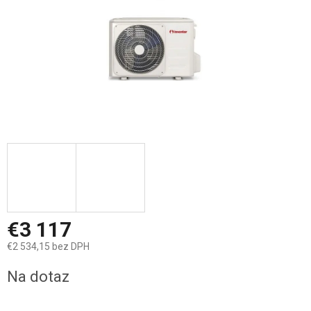
€3 117
€2 534,15 bez DPH
Jednotková
Na dotaz
cena: