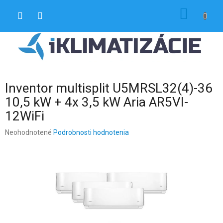
Prejsť
NÁKU
na
obsah
KOŠÍK
Inventor multisplit U5MRSL32(4)-36
10,5 kW + 4x 3,5 kW Aria AR5VI-
12WiFi
Priemerné
Neohodnotené
Podrobnosti hodnotenia
hodnotenie
produktu
je
0,0
z
5
hviezdičiek.