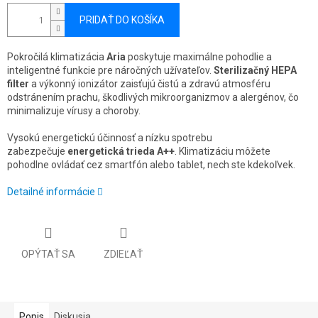
PRIDAŤ DO KOŠÍKA
Pokročilá klimatizácia
Aria
poskytuje maximálne pohodlie a
inteligentné funkcie pre náročných užívateľov.
Sterilizačný HEPA
filter
a výkonný ionizátor zaisťujú čistú a zdravú atmosféru
odstránením prachu, škodlivých mikroorganizmov a alergénov, čo
minimalizuje vírusy a choroby.
Vysokú energetickú účinnosť a nízku spotrebu
zabezpečuje
energetická trieda A++
. Klimatizáciu môžete
pohodlne ovládať cez smartfón alebo tablet, nech ste kdekoľvek.
Detailné informácie
OPÝTAŤ SA
ZDIEĽAŤ
Popis
Diskusia