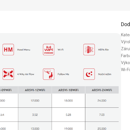
Dod
Kate
Výro
Záru
Farb
Výko
Wi-Fi