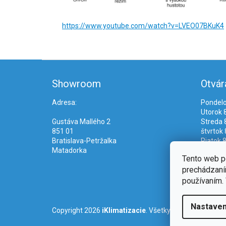
https://www.youtube.com/watch?v=LVEO07BKuK4
Z
á
Showroom
Otvár
p
ä
Adresa:
Pondelo
t
Utorok 8
i
Gustáva Mallého 2
Streda 8
e
851 01
štvrtok 
Bratislava-Petržalka
Piatok 8
Matadorka
Tento web p
prechádzaním
používaním. 
Nastaven
Copyright 2026
iKlimatizacie
. Všetky práva vyhradené