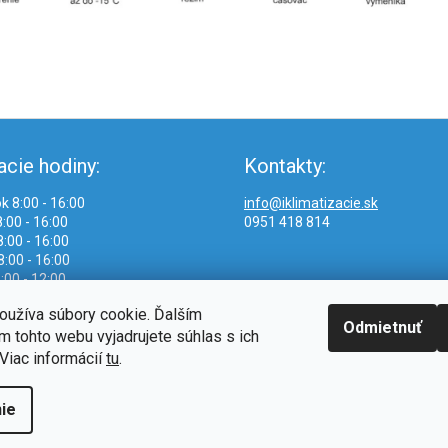
acie hodiny:
Kontakty:
k 8:00 - 16:00
info@iklimatizacie.sk
:00 - 16:00
0951 418 814
:00 - 16:00
8:00 - 16:00
:00 - 12:00
oužíva súbory cookie. Ďalším
Odmietnuť
 tohto webu vyjadrujete súhlas s ich
Viac informácií
tu
.
ie
.
Upraviť nastavenie cookies