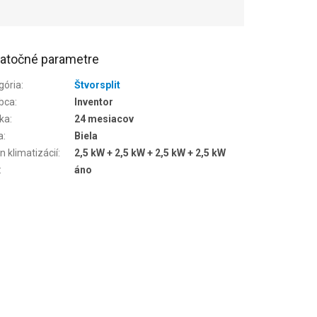
atočné parametre
gória
:
Štvorsplit
bca
:
Inventor
ka
:
24 mesiacov
a
:
Biela
n klimatizácií
:
2,5 kW + 2,5 kW + 2,5 kW + 2,5 kW
:
áno