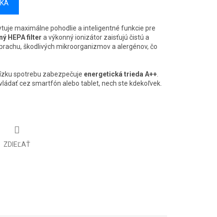
ÍKA
tuje maximálne pohodlie a inteligentné funkcie pre
ný HEPA filter
a výkonný ionizátor zaisťujú čistú a
rachu, škodlivých mikroorganizmov a alergénov, čo
nízku spotrebu zabezpečuje
energetická trieda A++
.
ládať cez smartfón alebo tablet, nech ste kdekoľvek.
ZDIEĽAŤ