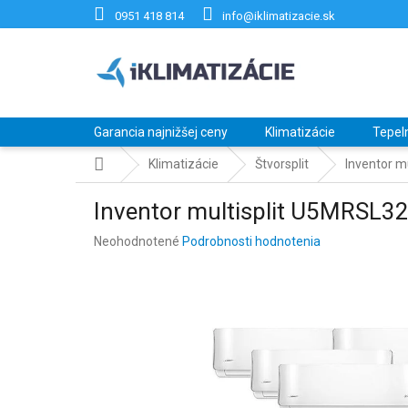
Prejsť
0951 418 814
info@iklimatizacie.sk
na
obsah
Garancia najnižšej ceny
Klimatizácie
Tepel
Domov
Klimatizácie
Štvorsplit
Inventor m
Inventor multisplit U5MRSL32
Priemerné
Neohodnotené
Podrobnosti hodnotenia
hodnotenie
produktu
je
0,0
z
5
hviezdičiek.