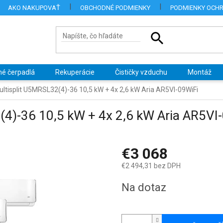
AKO NAKUPOVAŤ
OBCHODNÉ PODMIENKY
PODMIENKY OCH
né čerpadlá
Rekuperácie
Čističky vzduchu
Montáž
ultisplit U5MRSL32(4)-36 10,5 kW + 4x 2,6 kW Aria AR5VI-09WiFi
(4)-36 10,5 kW + 4x 2,6 kW Aria AR5VI
€3 068
€2 494,31 bez DPH
Jednotková
Na dotaz
cena: