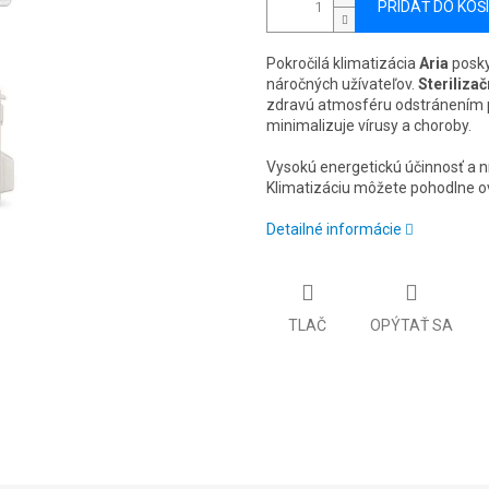
PRIDAŤ DO KOŠ
Pokročilá klimatizácia
Aria
posky
náročných užívateľov.
Sterilizač
zdravú atmosféru odstránením p
minimalizuje vírusy a choroby.
Vysokú energetickú účinnosť a 
Klimatizáciu môžete pohodlne ov
Detailné informácie
TLAČ
OPÝTAŤ SA