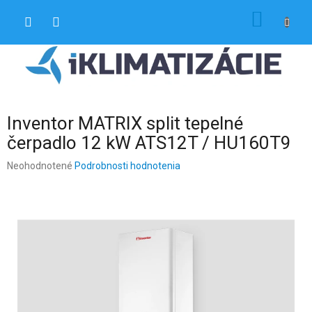
Prejsť
NÁKU
na
obsah
KOŠÍK
Inventor MATRIX split tepelné
čerpadlo 12 kW ATS12T / HU160T9
Priemerné
Neohodnotené
Podrobnosti hodnotenia
hodnotenie
produktu
je
0,0
z
5
hviezdičiek.