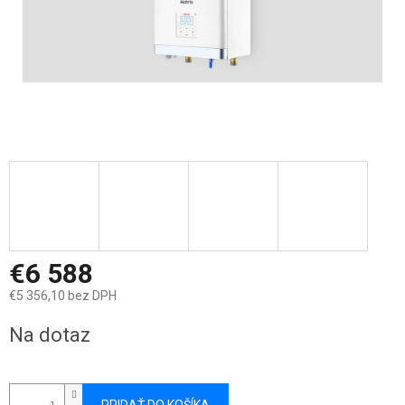
€6 588
€5 356,10 bez DPH
Jednotková
Na dotaz
cena: