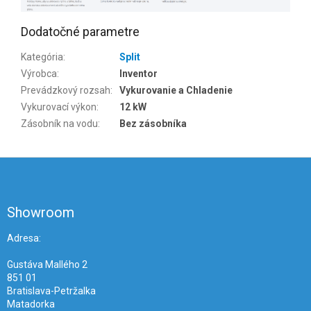
Dodatočné parametre
Kategória
:
Split
Výrobca
:
Inventor
Prevádzkový rozsah
:
Vykurovanie a Chladenie
Vykurovací výkon
:
12 kW
Zásobník na vodu
:
Bez zásobníka
Z
á
p
ä
Showroom
t
i
Adresa:
e
Gustáva Mallého 2
851 01
Bratislava-Petržalka
Matadorka