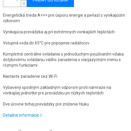
PRIDAŤ DO KOŠÍKA
Energetická trieda A+++ pre úsporu energie a peňazí s vynikajúcim
výkonom
Vynikajúca prevádzka aj pri extrémnych vonkajších teplotách
Vstupná voda do 65°C pre pripojenie radiátorov
Kompletné centrálne ovládanie s jednoduchým používaním vďaka
dotykovému ovládaniu vášho zariadenia s viacjazyčným menu s
rôznymi funkciami
Nastavte zariadenie cez Wi-Fi
Vybavený spodným základným odporom proti námraze na
vonkajšej jednotke pre prevádzku pri nízkych teplotách
Dve úrovne tichej prevádzky pre zníženie hluku
Detailné informácie