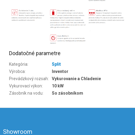
Dodatočné parametre
Kategória
:
Split
Výrobca
:
Inventor
Prevádzkový rozsah
:
Vykurovanie a Chladenie
Vykurovací výkon
:
10 kW
Zásobník na vodu
:
So zásobníkom
Z
á
p
ä
Showroom