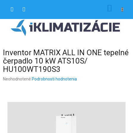
Prejsť
NÁKU
na
obsah
KOŠÍK
Inventor MATRIX ALL IN ONE tepelné
čerpadlo 10 kW ATS10S/
HU100WT190S3
Priemerné
Neohodnotené
Podrobnosti hodnotenia
hodnotenie
produktu
je
0,0
z
5
hviezdičiek.