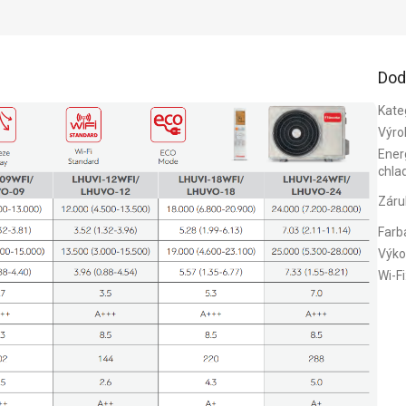
Dod
Kate
Výro
Energ
chla
Záru
Farb
Výko
Wi-Fi