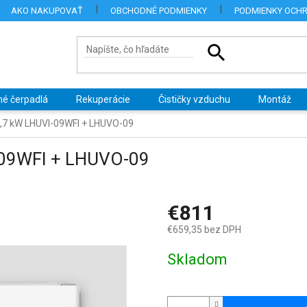
AKO NAKUPOVAŤ
OBCHODNÉ PODMIENKY
PODMIENKY OCH
né čerpadlá
Rekuperácie
Čističky vzduchu
Montáž
2,7 kW LHUVI-09WFI + LHUVO-09
-09WFI + LHUVO-09
€811
€659,35 bez DPH
Jednotková
Skladom
cena: