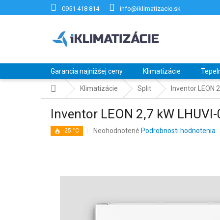
Prejsť
0951 418 814
info@iklimatizacie.sk
na
obsah
Garancia najnižšej ceny
Klimatizácie
Tepel
Domov
Klimatizácie
Split
Inventor LEON 
Inventor LEON 2,7 kW LHUVI
Priemerné
Neohodnotené
Podrobnosti hodnotenia
-25 °C
hodnotenie
produktu
je
0,0
z
5
hviezdičiek.