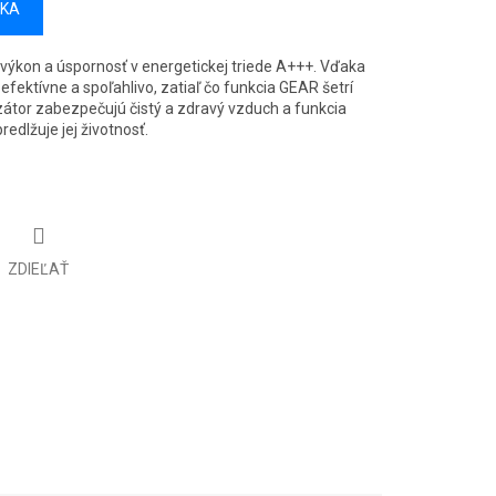
ÍKA
výkon a úspornosť v energetickej triede A+++. Vďaka
, efektívne a spoľahlivo, zatiaľ čo funkcia GEAR šetrí
izátor zabezpečujú čistý a zdravý vzduch a funkcia
edlžuje jej životnosť.
ZDIEĽAŤ