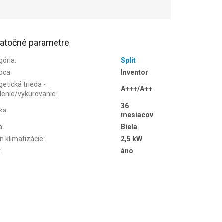
atočné parametre
gória
:
Split
bca
:
Inventor
etická trieda -
A+++/A++
denie/vykurovanie
:
36
ka
:
mesiacov
a
:
Biela
n klimatizácie
:
2,5 kW
:
áno