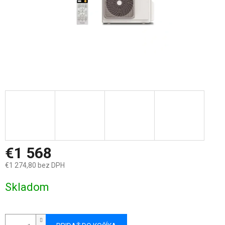
€1 568
€1 274,80 bez DPH
Jednotková
Skladom
cena: