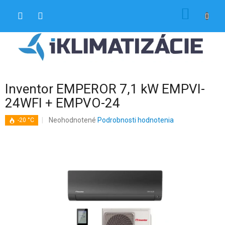
Prejsť
NÁKU
na
obsah
KOŠÍK
Inventor EMPEROR 7,1 kW EMPVI-
24WFI + EMPVO-24
Priemerné
Neohodnotené
Podrobnosti hodnotenia
-20 °C
hodnotenie
produktu
je
0,0
z
5
hviezdičiek.