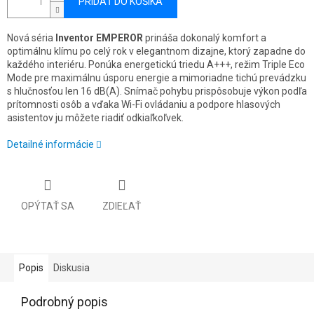
PRIDAŤ DO KOŠÍKA
Nová séria
Inventor EMPEROR
prináša dokonalý komfort a
optimálnu klímu po celý rok v elegantnom dizajne, ktorý zapadne do
každého interiéru. Ponúka energetickú triedu A+++, režim Triple Eco
Mode pre maximálnu úsporu energie a mimoriadne tichú prevádzku
s hlučnosťou len 16 dB(A). Snímač pohybu prispôsobuje výkon podľa
prítomnosti osôb a vďaka Wi-Fi ovládaniu a podpore hlasových
asistentov ju môžete riadiť odkiaľkoľvek.
Detailné informácie
OPÝTAŤ SA
ZDIEĽAŤ
Popis
Diskusia
Podrobný popis