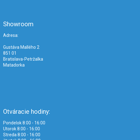
Z
á
p
ä
Showroom
t
i
Adresa:
e
Gustáva Mallého 2
851 01
Bratislava-Petržalka
Matadorka
Otváracie hodiny:
Pondelok 8:00 - 16:00
Utorok 8:00 - 16:00
Streda 8:00 - 16:00