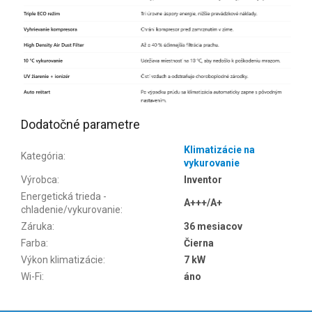
Dodatočné parametre
Klimatizácie na
Kategória
:
vykurovanie
Výrobca
:
Inventor
Energetická trieda -
A+++/A+
chladenie/vykurovanie
:
Záruka
:
36 mesiacov
Farba
:
Čierna
Výkon klimatizácie
:
7 kW
Wi-Fi
:
áno