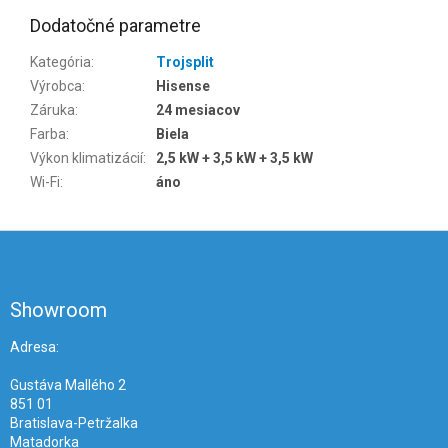
Dodatočné parametre
Kategória
:
Trojsplit
Výrobca
:
Hisense
Záruka
:
24 mesiacov
Farba
:
Biela
Výkon klimatizácií
:
2,5 kW + 3,5 kW + 3,5 kW
Wi-Fi
:
áno
Z
á
p
ä
Showroom
t
i
Adresa:
e
Gustáva Mallého 2
851 01
Bratislava-Petržalka
Matadorka