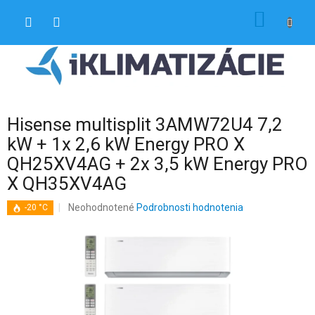
Prejsť
NÁKU
na
obsah
KOŠÍK
Hisense multisplit 3AMW72U4 7,2
kW + 1x 2,6 kW Energy PRO X
QH25XV4AG + 2x 3,5 kW Energy PRO
X QH35XV4AG
Priemerné
Neohodnotené
Podrobnosti hodnotenia
-20 °C
hodnotenie
produktu
je
0,0
z
5
hviezdičiek.