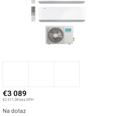
€3 089
€2 511,38 bez DPH
Jednotková
Na dotaz
cena: